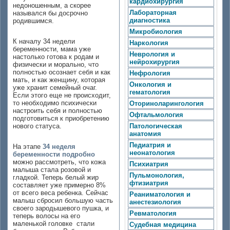
кардиохирургия
недоношенным, а скорее
Лабораторная
назывался бы досрочно
диагностика
родившимся.
Микробиология
К началу 34 недели
Наркология
беременности, мама уже
Неврология и
настолько готова к родам и
нейрохирургия
физически и морально, что
полностью осознает себя и как
Нефрология
мать, и как женщину, которая
Онкология и
уже хранит семейный очаг.
гематология
Если этого еще не происходит,
то необходимо психически
Оториноларингология
настроить себя и полностью
Офтальмология
подготовиться к приобретению
нового статуса.
Патологическая
анатомия
Педиатрия и
На этапе
34
неделя
неонатология
беременности подробно
можно рассмотреть, что кожа
Психиатрия
малыша стала розовой и
Пульмонология,
гладкой. Теперь белый жир
фтизиатрия
составляет уже примерно 8%
от всего веса ребенка. Сейчас
Реаниматология и
малыш сбросил большую часть
анестезиология
своего зародышевого пушка, и
Ревматология
теперь волосы на его
маленькой головке стали
Судебная медицина