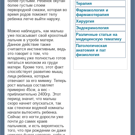
более густыми. Ребенок окутан
Терапия
более густым слоем
первородной смазки, которая во
Фармакология и
время родов поможет телу
фармакотерапия
ребенка легче выйти наружу.
Хирургия
Эндокринология
Можно наблюдать, как малыш
Различные статьи на
уже посасывает свой крохотный
медицинскую тематику
пальчик в утробе матери.
Данное действие также
Патологическая
считается инстинктивным, ведь
анатомия и пат
это говорит о том, что
физиология
младенец уже полностью готов
питаться молоком из груди
матери. Кроме того, этот факт
способствует развитию мышц
лица ребенка, которые
отвечают за его мимику. Теперь
рост малыша составляет
примерно 45см, а вес -
приблизительно 2400гр. Этот
период значит, что малыш
скоро начнет опускаться, так
как стеночки водяной комнаты
начали вытеснять ребенка.
Сейчас его ногти доросли уже
почти до самих краев
пальчиков, и есть вероятность
того, что при рождении он даже
немного будет царапать себя и