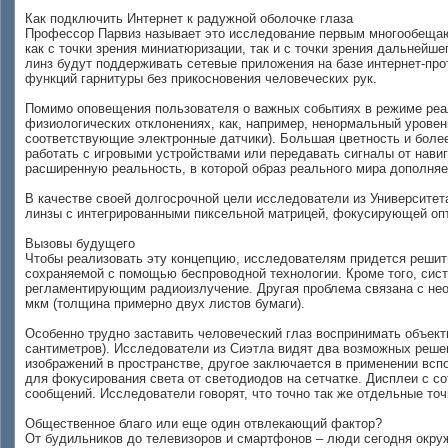
Как подключить Интернет к радужной оболочке глаза
Профессор Парвиз называет это исследование первым многообещаю
как с точки зрения миниатюризации, так и с точки зрения дальнейш
линз будут поддерживать сетевые приложения на базе интернет-про
функций гарнитуры без прикосновения человеческих рук.
Помимо оповещения пользователя о важных событиях в режиме реаль
физиологических отклонениях, как, например, ненормальный уровен
соответствующие электронные датчики). Большая цветность и более
работать с игровыми устройствами или передавать сигналы от нав
расширенную реальность, в которой образ реального мира дополняе
В качестве своей долгосрочной цели исследователи из Университет
линзы с интегрированными пиксельной матрицей, фокусирующей опт
Вызовы будущего
Чтобы реализовать эту концепцию, исследователям придется решить
сохраняемой с помощью беспроводной технологии. Кроме того, сис
регламентирующим радиоизлучение. Другая проблема связана с нео
мкм (толщина примерно двух листов бумаги).
Особенно трудно заставить человеческий глаз воспринимать объект
сантиметров). Исследователи из Сиэтла видят два возможных реше
изображений в пространстве, другое заключается в применении вс
для фокусирования света от светодиодов на сетчатке. Дисплеи с с
сообщений. Исследователи говорят, что точно так же отдельные то
Общественное благо или еще один отвлекающий фактор?
От будильников до телевизоров и смартфонов – люди сегодня окру