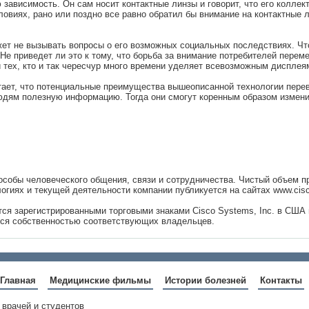
ю зависимость. Он сам носит контактные линзы и говорит, что его колле
овиях, рано или поздно все равно обратил бы внимание на контактные 
ет не вызывать вопросы о его возможных социальных последствиях. Чт
е приведет ли это к тому, что борьба за внимание потребителей переме
и тех, кто и так чересчур много времени уделяет всевозможным дисплея
итает, что потенциальные преимущества вышеописанной технологии пере
 людям полезную информацию. Тогда они смогут коренным образом измен
пособы человеческого общения, связи и сотрудничества. Чистый объем 
гиях и текущей деятельности компании публикуется на сайтах www.cisc
ются зарегистрированными торговыми знаками Cisco Systems, Inc. в США 
тся собственностью соответствующих владельцев.
Главная
Медицинские фильмы
Истории болезней
Контакты
 врачей и студентов