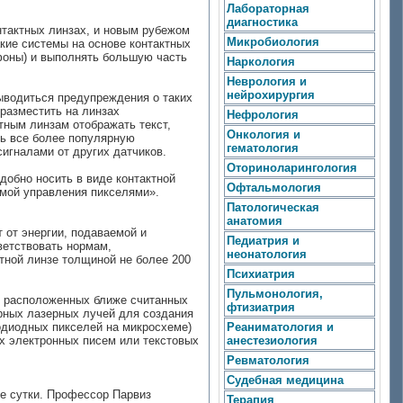
Лабораторная
диагностика
тактных линзах, и новым рубежом
Микробиология
акие системы на основе контактных
тфоны) и выполнять большую часть
Наркология
Неврология и
нейрохирургия
ыводиться предупреждения о таких
 разместить на линзах
Нефрология
тным линзам отображать текст,
Онкология и
ть все более популярную
гематология
игналами от других датчиков.
Оториноларингология
добно носить в виде контактной
Офтальмология
емой управления пикселями».
Патологическая
анатомия
 от энергии, подаваемой и
Педиатрия и
ветствовать нормам,
неонатология
тной линзе толщиной не более 200
Психиатрия
Пульмонология,
х, расположенных ближе считанных
фтизиатрия
рных лазерных лучей для создания
одиодных пикселей на микросхеме)
Реаниматология и
их электронных писем или текстовых
анестезиология
Ревматология
Судебная медицина
е сутки. Профессор Парвиз
Терапия