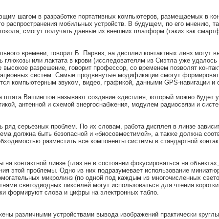
щим шагом в разработке портативных компьютеров, размещаемых в кон
его распространения мобильных устройств. В будущем, по его мнению, т
токола, смогут получать данные из внешних платформ (таких как смар
ного времени, говорит Б. Парвиз, на дисплеи контактных линз могут в
ь глюкозы или лактата в крови (исследователям из Сиэтла уже удалось
 высокое разрешение, говорит профессор, со временем позволят контак
игационных систем. Самые продвинутые модификации смогут формирова
тся компьютерным звуком, видео, графикой, данными GPS-навигации и с
а штата Вашингтон называют создание «дисплея, который можно будет у
икой, антенной и схемой энергоснабжения, модулем радиосвязи и сист
 ряд серьезных проблем. По их словам, работа дисплея в линзе зависит
тема должна быть безопасной и «биосовместимой», а также должна соот
бходимостью разместить все компоненты системы в стандартной контак
ы на контактной линзе (глаз не в состоянии фокусироваться на объекта
ния этой проблемы. Одно из них подразумевает использование миниатю
помогательных микролинз (по одной под каждым из многочисленных свет
отнями светодиодных пикселей могут использоваться для чтения коротк
чки формируют слова и цифры на электронных табло.
жены различными устройствами вывода изображений практически круглы