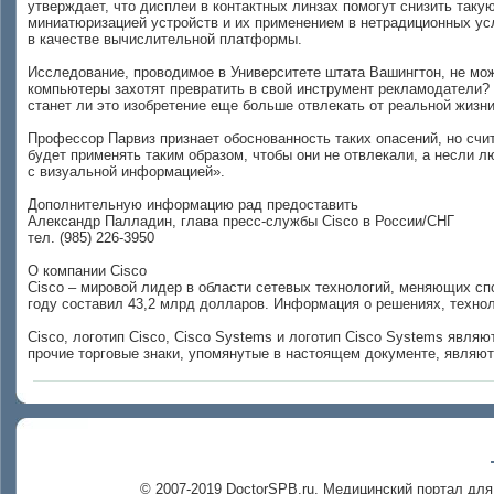
утверждает, что дисплеи в контактных линзах помогут снизить таку
миниатюризацией устройств и их применением в нетрадиционных усл
в качестве вычислительной платформы.
Исследование, проводимое в Университете штата Вашингтон, не мож
компьютеры захотят превратить в свой инструмент рекламодатели? Н
станет ли это изобретение еще больше отвлекать от реальной жизн
Профессор Парвиз признает обоснованность таких опасений, но сч
будет применять таким образом, чтобы они не отвлекали, а несли
с визуальной информацией».
Дополнительную информацию рад предоставить
Александр Палладин, глава пресс-службы Cisco в России/СНГ
тел. (985) 226-3950
О компании Cisco
Cisco – мировой лидер в области сетевых технологий, меняющих с
году составил 43,2 млрд долларов. Информация о решениях, техноло
Cisco, логотип Cisco, Cisco Systems и логотип Cisco Systems явля
прочие торговые знаки, упомянутые в настоящем документе, являю
© 2007-2019 DoctorSPB.ru, Медицинский портал для