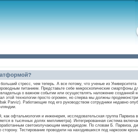
латформой?
больший стресс, чем теперь. А все потому, что ученые из Университета
проводным питанием. Представьте себе микроскопические смартфоны дл
о владельца о важном событии или осуществлять наложение созданной 
иал этой технологии просто огромен, но сперва мы должны продемонстри
bak Parviz). Работающие под его руководством сотрудники недавно опуб
нляндии.
тий, как офтальмология и инженерия, исследовательская группа Парвиза
ряется в тысячных долях миллиметра). Интегрированная система включае
азработанным светоизлучающим микродиодом. По словам Б. Парвиза, ди
о сторону. Тестирование проводили на находившихся под наркозом кроли