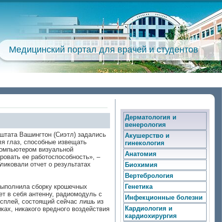
Медицинский портал для врачей и студентов
Дерматология и
венерология
 штата Вашингтон (Сиэтл) задались
Акушерство и
я глаз, способные извещать
гинекология
компьютером визуальной
Анатомия
ровать ее работоспособность», –
ликовали отчет о результатах
Биохимия
Вертебрология
 выполнила сборку крошечных
Генетика
т в себя антенну, радиомодуль с
Инфекционные болезни
сплей, состоящий сейчас лишь из
Кардиология и
ках, никакого вредного воздействия
кардиохирургия