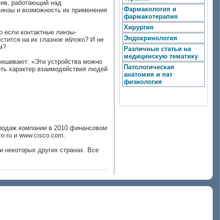
ктив, работающий над
Фармакология и
линзы и возможность их применения
фармакотерапия
Хирургия
о если контактные линзы-
Эндокринология
стится на их глазное яблоко? И не
м?
Различные статьи на
медицинскую тематику
вешивают: «Эти устройства можно
Патологическая
ить характер взаимодействия людей
анатомия и пат
физиология
продаж компании в 2010 финансовом
o.ru и www.cisco.com.
и некоторых других странах. Все