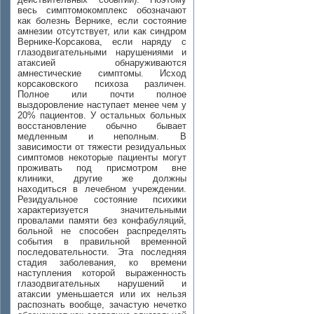
весь симптомокомплекс обозначают
как болезнь Вернике, если состояние
амнезии отсутствует, или как синдром
Вернике-Корсакова, если наряду с
глазодвигательными нарушениями и
атаксией обнаруживаются
амнестические симптомы. Исход
корсаковского психоза различен.
Полное или почти полное
выздоровление наступает менее чем у
20% пациентов. У остальных больных
восстановление обычно бывает
медленным и неполным. В
зависимости от тяжести резидуальных
симптомов некоторые пациенты могут
проживать под присмотром вне
клиники, другие же должны
находиться в лечебном учреждении.
Резидуальное состояние психики
характеризуется значительными
провалами памяти без конфабуляций,
больной не способен распределять
события в правильной временной
последовательности. Эта последняя
стадия заболевания, ко времени
наступления которой выраженность
глазодвигательных нарушений и
атаксии уменьшается или их нельзя
распознать вообще, зачастую нечетко