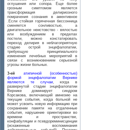
оглушения или сопора. Еще более
грозным симптомом является
трансформация делириозного
помрачения сознания в аментивное
.Если стойкая горячечная бессонница
сменяется сонливостью, а
двигательное неистовство - вялостью
или возбуждением в пределах
постели, можно констатировать
переход делирия в неблагоприятную
стадию острой энцефалопатии,
требующую принципиального
изменения лечебных мероприятий в
связи с возникновением серьезной
угрозы жизни больных.
3-ей
атипичной (особенностью)
формой энцефалопатии Вернике
являются те случаи
, когда в
развернутой стадии энцефалопатии
Вернике доминирует синдром
Корсакова, включающий амнезию на
текущие события, когда больной не
может усвоить новую информацию при
сохранении памяти на отдаленные
события, нарушение ориентировки во
времени и пространстве,
конфабуляции и псевдореминисценции
(искаженные воспоминания
действительных событий). Поэтому