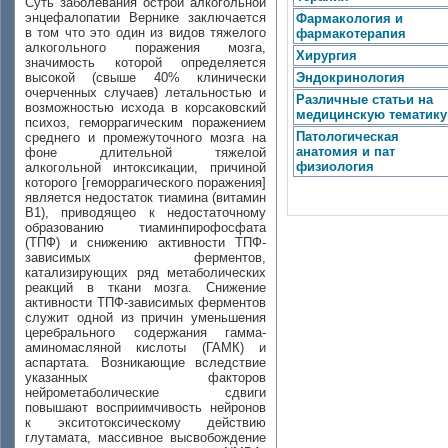
Суть заболевания острой алкогольной
энцефалопатии Вернике заключается
Фармакология и
в том что это один из видов тяжелого
фармакотерапия
алкогольного поражения мозга,
Хирургия
значимость которой определяется
высокой (свыше 40% клинически
Эндокринология
очерченных случаев) летальностью и
Различные статьи на
возможностью исхода в корсаковский
медицинскую тематику
психоз, геморрагическим поражением
Патологическая
среднего и промежуточного мозга на
анатомия и пат
фоне длительной тяжелой
физиология
алкогольной интоксикации, причиной
которого [геморрагического поражения]
является недостаток тиамина (витамин
В1), приводящео к недостаточному
образованию тиаминпирофосфата
(ТПФ) и снижению активности ТПФ-
зависимых ферментов,
катализирующих ряд метаболических
реакций в ткани мозга. Снижение
активности ТПФ-зависимых ферментов
служит одной из причин уменьшения
церебрального содержания гамма-
аминомасляной кислоты (ГАМК) и
аспартата. Возникающие вследствие
указанных факторов
нейрометаболические сдвиги
повышают восприимчивость нейронов
к экситотоксическому действию
глутамата, массивное высвобождение