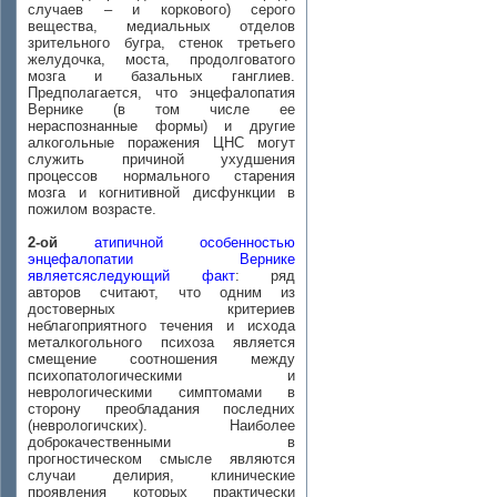
случаев – и коркового) серого
вещества, медиальных отделов
зрительного бугра, стенок третьего
желудочка, моста, продолговатого
мозга и базальных ганглиев.
Предполагается, что энцефалопатия
Вернике (в том числе ее
нераспознанные формы) и другие
алкогольные поражения ЦНС могут
служить причиной ухудшения
процессов нормального старения
мозга и когнитивной дисфункции в
пожилом возрасте.
2-ой
атипичной особенностью
энцефалопатии Вернике
являетсяследующий факт
: ряд
авторов считают, что одним из
достоверных критериев
неблагоприятного течения и исхода
металкогольного психоза является
смещение соотношения между
психопатологическими и
неврологическими симптомами в
сторону преобладания последних
(неврологичских). Наиболее
доброкачественными в
прогностическом смысле являются
случаи делирия, клинические
проявления которых практически