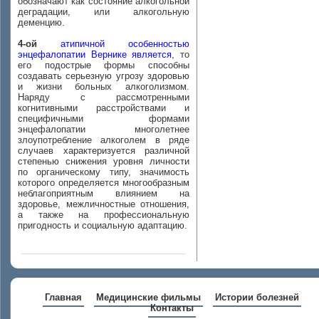
обозначают как состояние алкогольной
деградации, или алкогольную
деменцию.
4-ой
атипичной особенностью
энцефалопатии Вернике является
, то
его подострые формы способны
создавать серьезную угрозу здоровью
и жизни больных алкоголизмом.
Наряду с рассмотренными
когнитивными расстройствами и
специфичными формами
энцефалопатии многолетнее
злоупотребление алкоголем в ряде
случаев характеризуется различной
степенью снижения уровня личности
по органическому типу, значимость
которого определяется многообразным
неблагоприятным влиянием на
здоровье, межличностные отношения,
а также на профессиональную
пригодность и социальную адаптацию.
Главная
Медицинские фильмы
Истории болезней
Контакты