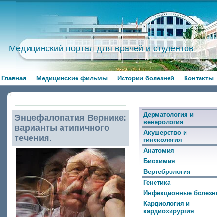
Медицинский портал для врачей и студентов
Главная
Медицинские фильмы
Истории болезней
Контакты
Дерматология и
Энцефалопатия Вернике:
венерология
варианты атипичного
Акушерство и
течения.
гинекология
Анатомия
Биохимия
Вертебрология
Генетика
Инфекционные болезн
Кардиология и
кардиохирургия