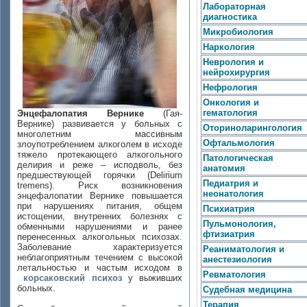
Лабораторная
диагностика
Микробиология
Наркология
Неврология и
нейрохирургия
Нефрология
Онкология и
гематология
Энцефалопатия Вернике
(Гая-
Вернике) развивается у больных с
Оториноларингология
многолетним массивным
Офтальмология
злоупотреблением алкоголем в исходе
тяжело протекающего алкогольного
Патологическая
делирия и реже – исподволь, без
анатомия
предшествующей горячки (Delirium
Педиатрия и
tremens). Риск возникновения
неонатология
энцефалопатии Вернике повышается
при нарушениях питания, общем
Психиатрия
истощении, внутренних болезнях с
Пульмонология,
обменными нарушениями и ранее
фтизиатрия
перенесенных алкогольных психозах.
Заболевание характеризуется
Реаниматология и
неблагоприятным течением с высокой
анестезиология
летальностью и частым исходом в
Ревматология
корсаковский психоз
у выживших
больных.
Судебная медицина
Терапия