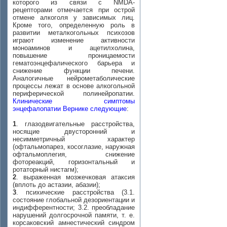
которого из связи с NMDA-
рецепторами отмечается при острой
отмене алкоголя у зависимых лиц.
Кроме того, определенную роль в
развитии металкогольных психозов
играют изменение активности
моноаминов и ацетилхолина,
повышение проницаемости
гематоэнцефалического барьера и
снижение функции печени.
Аналогичные нейрометаболические
процессы лежат в основе алкогольной
периферической полинейропатии.
Клинические симптомы
энцефалопатии Вернике следующие
:
1
. глазодвигательные расстройства,
носящие двусторонний и
несимметричный характер
(офтальмопарез, косоглазие, наружная
офтальмоплегия, снижение
фотореакций, горизонтальный и
ротаторный нистагм);
2
. выраженная мозжечковая атаксия
(вплоть до астазии, абазии);
3
. психические расстройства (3.1.
состояние глобальной дезориентации и
индифферентности; 3.2. преобладание
нарушений долгосрочной памяти, т. е.
корсаковский амнестический синдром