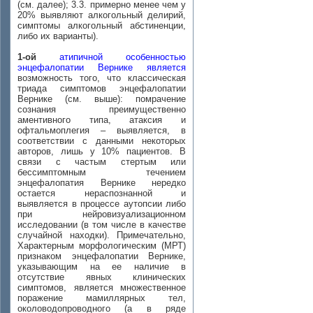
(см. далее); 3.3. примерно менее чем у
20% выявляют алкогольный делирий,
симптомы алкогольный абстиненции,
либо их варианты).
1-ой
атипичной особенностью
энцефалопатии Вернике является
возможность того, что классическая
триада симптомов энцефалопатии
Вернике (см. выше): помрачение
сознания преимущественно
аментивного типа, атаксия и
офтальмоплегия – выявляется, в
соответствии с данными некоторых
авторов, лишь у 10% пациентов. В
связи с частым стертым или
бессимптомным течением
энцефалопатия Вернике нередко
остается нераспознанной и
выявляется в процессе аутопсии либо
при нейровизуализационном
исследовании (в том числе в качестве
случайной находки). Примечательно,
Характерным морфологическим (МРТ)
признаком энцефалопатии Вернике,
указывающим на ее наличие в
отсутствие явных клинических
симптомов, является множественное
поражение мамиллярных тел,
околоводопроводного (а в ряде