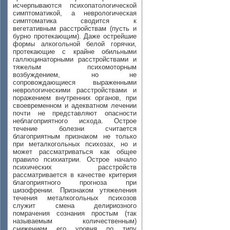
исчерпываются психопатологической
симптоматикой, а неврологическая
симптоматика сводится к
вегетативным расстройствам (пусть и
бурно протекающим). Даже острейшие
формы алкогольной белой горячки,
протекающие с крайне обильными
галлюцинаторными расстройствами и
тяжелым психомоторным
возбуждением, но не
сопровождающиеся выраженными
неврологическими расстройствами и
поражением внутренних органов, при
своевременном и адекватном лечении
почти не представляют опасности
неблагоприятного исхода. Острое
течение болезни считается
благоприятным признаком не только
при металкогольных психозах, но и
может рассматриваться как общее
правило психиатрии. Острое начало
психических расстройств
рассматривается в качестве критерия
благоприятного прогноза при
шизофрении. Признаком утяжеления
течения металкогольных психозов
служит смена делириозного
помрачения сознания простым (так
называемым количественным)
снижением его уровня по типу