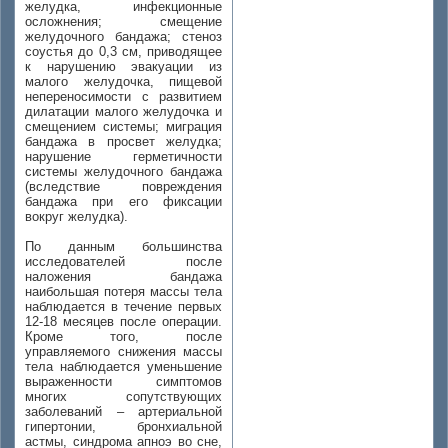
желудка, инфекционные
осложнения; смещение
желудочного бандажа; стеноз
соустья до 0,3 см, приводящее
к нарушению эвакуации из
малого желудочка, пищевой
непереносимости с развитием
дилатации малого желудочка и
смещением системы; миграция
бандажа в просвет желудка;
нарушение герметичности
системы желудочного бандажа
(вследствие повреждения
бандажа при его фиксации
вокруг желудка).
По данным большинства
исследователей после
наложения бандажа
наибольшая потеря массы тела
наблюдается в течение первых
12-18 месяцев после операции.
Кроме того, после
управляемого снижения массы
тела наблюдается уменьшение
выраженности симптомов
многих сопутствующих
заболеваний – артериальной
гипертонии, бронхиальной
астмы, синдрома апноэ во сне,