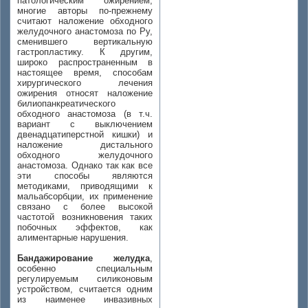
патологическим ожирением,
многие авторы по-прежнему
считают наложение обходного
желудочного анастомоза по Ру,
сменившего вертикальную
гастропластику. К другим,
широко распространенным в
настоящее время, способам
хирургического лечения
ожирения относят наложение
билиопанкреатического
обходного анастомоза (в т.ч.
вариант с выключением
двенадцатиперстной кишки) и
наложение дистального
обходного желудочного
анастомоза. Однако так как все
эти способы являются
методиками, приводящими к
мальабсорбции, их применение
связано с более высокой
частотой возникновения таких
побочных эффектов, как
алиментарные нарушения.
Бандажирование желудка
,
особенно специальным
регулируемым силиконовым
устройством, считается одним
из наименее инвазивных