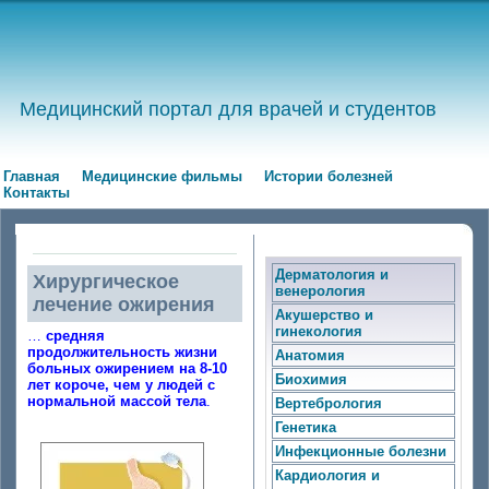
Медицинский портал для врачей и студентов
Главная
Медицинские фильмы
Истории болезней
Контакты
Дерматология и
Хирургическое
венерология
лечение ожирения
Акушерство и
гинекология
…
средняя
продолжительность жизни
Анатомия
больных ожирением на 8-10
Биохимия
лет короче, чем у людей с
нормальной массой тела
.
Вертебрология
Генетика
Инфекционные болезни
Кардиология и