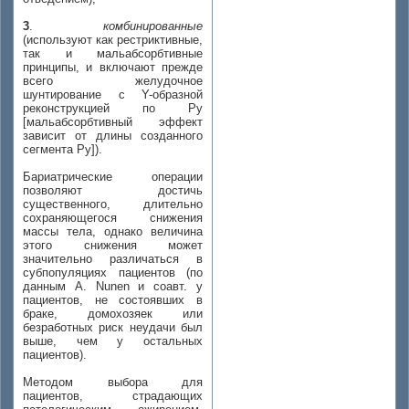
3
.
комбинированные
(используют как рестриктивные,
так и мальабсорбтивные
принципы, и включают прежде
всего желудочное
шунтирование с Y-образной
реконструкцией по Ру
[мальабсорбтивный эффект
зависит от длины созданного
сегмента Ру]).
Бариатрические операции
позволяют достичь
существенного, длительно
сохраняющегося снижения
массы тела, однако величина
этого снижения может
значительно различаться в
субпопуляциях пациентов (по
данным A. Nunen и соавт. у
пациентов, не состоявших в
браке, домохозяек или
безработных риск неудачи был
выше, чем у остальных
пациентов).
Методом выбора для
пациентов, страдающих