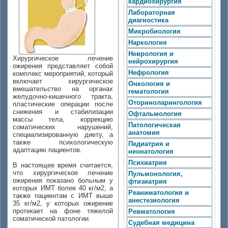
кардиохирургия
Лабораторная
диагностика
Микробиология
Наркология
Неврология и
Хирургическое лечение
нейрохирургия
ожирения представляет собой
Нефрология
комплекс мероприятий, который
включает хирургическое
Онкология и
вмешательство на органах
гематология
желудочно-кишечного тракта,
Оториноларингология
пластические операции после
снижения и стабилизации
Офтальмология
массы тела, коррекцию
Патологическая
соматических нарушений,
анатомия
специализированную диету, а
также психологическую
Педиатрия и
адаптацию пациентов.
неонатология
Психиатрия
В настоящее время считается,
что хирургическое лечение
Пульмонология,
ожирения показано больным у
фтизиатрия
которых ИМТ более 40 кг/м2, а
Реаниматология и
также пациентам с ИМТ выше
анестезиология
35 кг/м2, у которых ожирение
протекает на фоне тяжелой
Ревматология
соматической патологии.
Судебная медицина