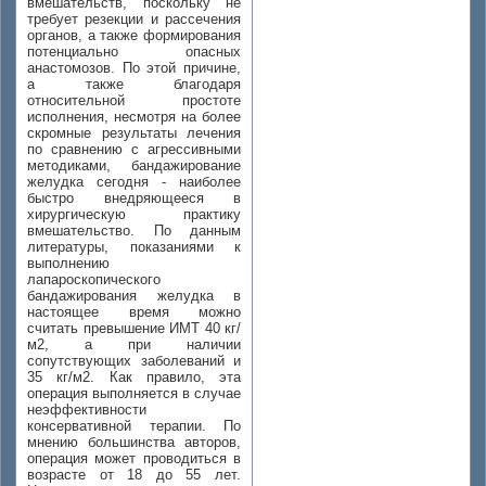
вмешательств, поскольку не
требует резекции и рассечения
органов, а также формирования
потенциально опасных
анастомозов. По этой причине,
а также благодаря
относительной простоте
исполнения, несмотря на более
скромные результаты лечения
по сравнению с агрессивными
методиками, бандажирование
желудка сегодня - наиболее
быстро внедряющееся в
хирургическую практику
вмешательство. По данным
литературы, показаниями к
выполнению
лапароскопического
бандажирования желудка в
настоящее время можно
считать превышение ИМТ 40 кг/
м2, а при наличии
сопутствующих заболеваний и
35 кг/м2. Как правило, эта
операция выполняется в случае
неэффективности
консервативной терапии. По
мнению большинства авторов,
операция может проводиться в
возрасте от 18 до 55 лет.