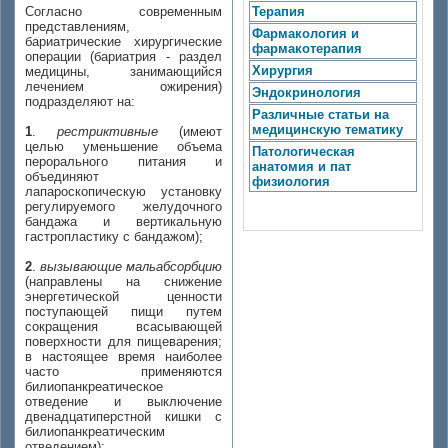
Согласно современным
Терапия
представлениям,
Фармакология и
бариатрические хирургические
фармакотерапия
операции (бариатрия - раздел
Хирургия
медицины, занимающийся
лечением ожирения)
Эндокринология
подразделяют на:
Различные статьи на
медицинскую тематику
1
.
рестриктивные
(имеют
целью уменьшение объема
Патологическая
перорального питания и
анатомия и пат
объединяют
физиология
лапароскопическую установку
регулируемого желудочного
бандажа и вертикальную
гастропластику с бандажом);
2
.
вызывающие мальабсорбцию
(направлены на снижение
энергетической ценности
поступающей пищи путем
сокращения всасывающей
поверхности для пищеварения;
в настоящее время наиболее
часто применяются
билиопанкреатическое
отведение и выключение
двенадцатиперстной кишки с
билиопанкреатическим
отведением);