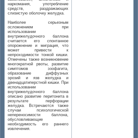
наркомания, употребление
средств, раздражающих
слизистую оболочку желудка.
Наиболее серьезным
осложнением при
использовании
внутрижелудочного баллона
считается его спонтанное
опорожнение и миграция, что
может привести к
непроходимости тонкой кишки.
Отмечены также возникновение
многократной рвоты, развитие
симптомов эзофагита,
образование диффузных
эрозий и язв желудка и
двенадцатиперстной кишки. При
использовании
внутрижелудочного баллона
описано развитие перитонита в
результате перфорации
желудка. Встречаются также
случаи психологической
непереносимости баллона,
обусловливающие
необходимость его раннего
извлечения.