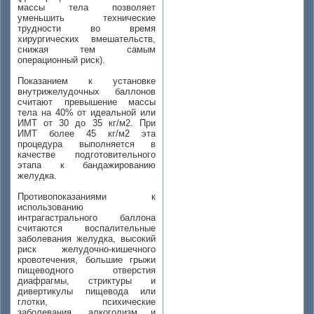
массы тела позволяет
уменьшить технические
трудности во время
хирургических вмешательств,
снижая тем самым
операционный риск).
Показанием к установке
внутрижелудочных баллонов
считают превышение массы
тела на 40% от идеальной или
ИМТ от 30 до 35 кг/м2. При
ИМТ более 45 кг/м2 эта
процедура выполняется в
качестве подготовительного
этапа к бандажированию
желудка.
Противопоказаниями к
использованию
интрагастрального баллона
считаются воспалительные
заболевания желудка, высокий
риск желудочно-кишечного
кровотечения, большие грыжи
пищеводного отверстия
диафрагмы, стриктуры и
дивертикулы пищевода или
глотки, психические
заболевания, алкоголизм и