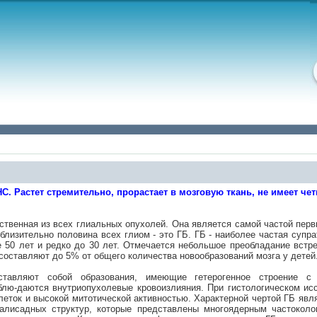
. Растет стремительно, прорастает в мозговую ткань, не имеет чет
ественная из всех глиальных опухолей. Она является самой частой пер
близительно половина всех глиом - это ГБ. ГБ - наиболее частая супр
е 50 лет и редко до 30 лет. Отмечается небольшое преобладание встр
составляют до 5% от общего количества новообразований мозга у детей
авляют собой образования, имеющие гетерогенное строение с 
блю-даются внутриопухолевые кровоизлияния. При гистологическом и
леток и высокой митотической активностью. Характерной чертой ГБ яв
алисадных структур, которые представлены многоядерным частокол