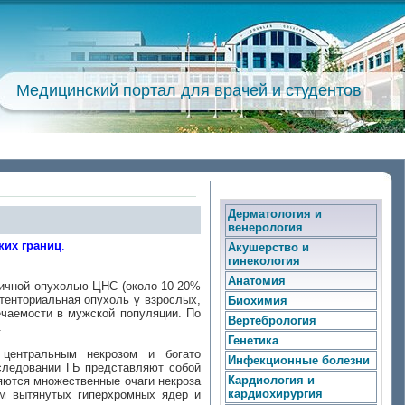
Медицинский портал для врачей и студентов
Дерматология и
венерология
ких границ
.
Акушерство и
гинекология
Анатомия
вичной опухолью ЦНС (около 10-20%
атенториальная опухоль у взрослых,
Биохимия
ечаемости в мужской популяции. По
Вертебрология
.
Генетика
центральным некрозом и богато
Инфекционные болезни
сследовании ГБ представляют собой
Кардиология и
ляются множественные очаги некроза
кардиохирургия
ом вытянутых гиперхромных ядер и