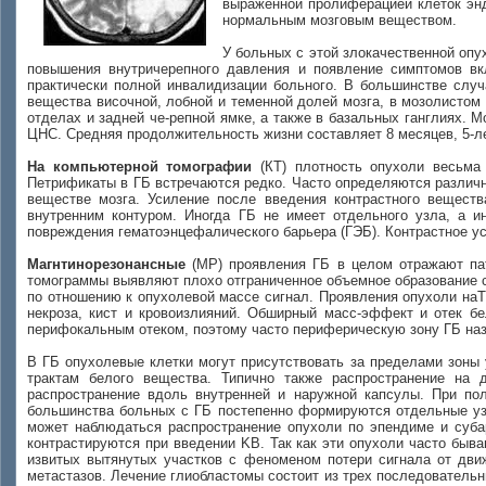
выраженной пролиферацией клеток энд
нормальным мозговым веществом.
У больных с этой злокачественной оп
повышения внутричерепного давления и появление симптомов вк
практически полной инвалидизации больного. В большинстве слу
вещества височной, лобной и теменной долей мозга, в мозолистом
отделах и задней че-репной ямке, а также в базальных ганглиях.
ЦНС. Средняя продолжительность жизни составляет 8 месяцев, 5-л
На компьютерной томографии
(КТ) плотность опухоли весьма 
Петрификаты в ГБ встречаются редко. Часто определяются различ
веществе мозга. Усиление после введения контрастного вещест
внутренним контуром. Иногда ГБ не имеет отдельного узла, а 
повреждения гематоэнцефалического барьера (ГЭБ). Контрастное ус
Магнтинорезонансные
(МР) проявления ГБ в целом отражают пат
томограммы выявляют плохо отграниченное объемное образование с
по отношению к опухолевой массе сигнал. Проявления опухоли наТ2
некроза, кист и кровоизлияний. Обширный масс-эффект и отек б
перифокальным отеком, поэтому часто периферическую зону ГБ наз
В ГБ опухолевые клетки могут присутствовать за пределами зоны
трактам белого вещества. Типично также распространение на
распространение вдоль внутренней и наружной капсулы. При по
большинства больных с ГБ постепенно формируются отдельные узл
может наблюдаться распространение опухоли по эпендиме и субар
контрастируются при введении KB. Так как эти опухоли часто быв
извитых вытянутых участков с феноменом потери сигнала от дв
метастазов. Лечение глиобластомы состоит из трех последовательны