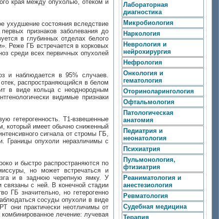
ого края между опухолью, отеком и
Лабораторная
диагностика
Микробиология
ое ухудшение состояния вследствие
 первых признаков заболевания до
Наркология
уется в глубинных отделах белого
Неврология и
». Реже ГБ встречается в корковых
нейрохирургия
ноз среди всех первичных опухолей
Нефрология
Онкология и
роз и наблюдается в 95% случаев.
гематология
 отек, распространяющийся в белом
дит в виде кольца с неоднородным
Оториноларингология
нтгенологически видимые признаки
Офтальмология
Патологическая
ую гетерогенность. Т1-взвешенные
анатомия
м, который имеет обычно сниженный
Педиатрия и
интенсивного сигнала от стромы ГБ,
неонатология
и. Границы опухоли неразличимы с
Психиатрия
Пульмонология,
роко и быстро распространяются по
фтизиатрия
миссуры, но может встречаться и
озга и в заднюю черепную ямку. У
Реаниматология и
 связаны с ней. В конечной стадии
анестезиология
во ГБ значительно, но гетерогенно
Ревматология
наблюдаться сосуды опухоли в виде
Судебная медицина
РТ они практически неотличимы от
- комбинированное лечение: лучевая
Терапия