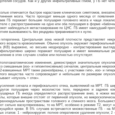
отелия сосудов. Как и у других инфильтративных глиом, у ГБ нет четк
ухолью отмечается быстрое нарастание клинических симптомов, внезапн
линения мозга. Часто проходит меньше одного месяца от появления
чаев ГБ поражает большие полушария головного мозга и чаще локализ
 теле с распространением на одно или оба полушария в форме «бабочки
 Может наблюдаться метастазирование по ЦНС. ГБ имеет наихудший прог
етняя выживаемость без рецидива приравнивается к нулю.
гетерогенна. Центральная зона низкой плотности представляет нек
ного возраста кровоизлияния. Обычно опухоль окружает перифокальный
ва (KB) выражено, но весьма неоднородно - контрастирование выгля
инфильтративно широко поражает полушарие и имеет минимальные ре
иление в этих случаях слабое или полностью отсутствует.
ологоанатомические изменения, демонстрируя значительную опухолев
о смешанным (изо- и гипоинтенсивным) сигналом, центральным некрозо
-взвешенных МРТ также разнообразны, с участками гипо-, изо- и гипер
елого вещества часто сопровождает и небольшие по размерам опухол
ывают «опухоль + отек».
 усиления сигнала и перифокального отека, выявляемой на МРТ. ГБ ши
 другое полушарие через мозолистое тело, переднюю и заднюю ко
лушарных ГБ иногда определяется распространение вниз, в ножки м
ы, которые внешне отстоят от первичной опухоли, но микроскопически
ахноидальным пространствам головного и спинного мозга. Большинст
ают сильно васкуляризованы, то на МРТ, особенно в режиме Т2, могут 
ижущейся крови. В 5% случаев встречаются множественные ГБ - на М
х этапов: 1 - нейрохирургия: полное оперативное удаление опухоли; 2 