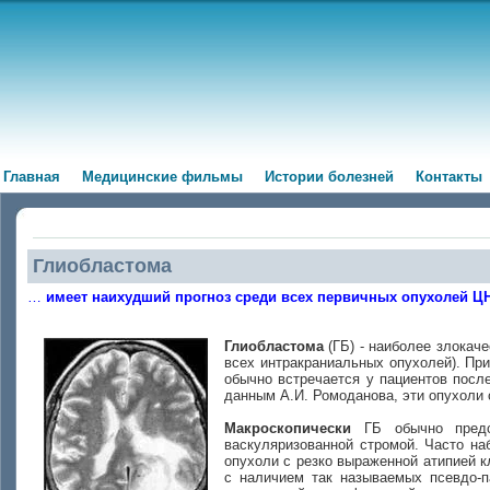
Главная
Медицинские фильмы
Истории болезней
Контакты
Глиобластома
…
имеет наихудший прогноз среди всех первичных опухолей ЦНС
Глиобластома
(ГБ) - наиболее злокач
всех интракраниальных опухолей). При
обычно встречается у пациентов посл
данным А.И. Ромоданова, эти опухоли 
Макроскопически
ГБ обычно предст
васкуляризованной стромой. Часто на
опухоли с резко выраженной атипией к
с наличием так называемых псевдо-п