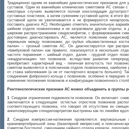
Традиционно одним из важнейших диагностических признаков для 
суставов. Один из важнейших клинических симптомов АС связан с 
некоторых случаях выявляется полная консолидация дугоотрост
суставных пластинок, а затем сужением суставной щели; в итоге ф
суставной щели не увеличивается и не формируются неоартрозы
поставить диагноз АС). Необходимо отметить значительную вариабе
шейном отделе позвоночника и не затрагивали другие отделы; в 
широким распространением синдесмофитов, с формированием симп
достоверно диагностировать АС, является появление синдесмо
перемычек между позвонками, до грубых обызвествленных кост
палки» – грозный симптом АС. Он диагностируется при распро
«бамбуковой палки» как правило, локализуется в нескольких отд
частоте поражения – шейный отдел, далее - грудной отдел позв
«квадратизации» тел позвонков: вследствие развития гиперпро
приобретают характерный вид - типичная вогнутость тел позвонк
симптом выявляется в поясничном отделе позвоночника, наиболее р
от стажа заболевания (а не от паспортного возраста больного). 
соединения фиброзного кольца с позвонком, особенно в передних 
изменение положения позвонков и конфигурации позвоночного столба
Рентгенологические признаки АС можно объединить в группы 
1
. Синдром ограничения подвижности позвонков. Он включает: сни
заключается в следующем: остистых отростков позвонков распо
соответствующего позвонка, что говорит об отсутствии их смеще
анкилозирующим спондилоартритом выстроены как по линейке вдоль
2
. Синдром компрессии-натяжения проявляется: вертикальным 
краниовертебральной зоны (базилярной импрессии) и пояснично-кр
(симптом Бострупа), смещением шейного отдела кпереди, лордозиро