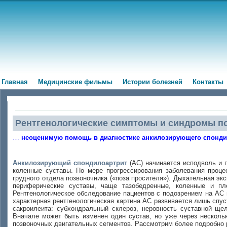
Главная
Медицинские фильмы
Истории болезней
Контакты
Рентгенологические симптомы и синдромы п
…
неоценимую помощь в диагностике анкилозирующего спонди
Анкилозирующий спондилоартрит
(АС) начинается исподволь и 
коленные суставы. По мере прогрессирования заболевания проц
грудного отдела позвоночника («поза просителя»). Дыхательная эк
периферические суставы, чаще тазобедренные, коленные и п
Рентгенологическое обследование пациентов с подозрением на АС
характерная рентгенологическая картина АС развивается лишь спуст
сакроилеита: субхондральный склероз, неровность суставной щел
Вначале может быть изменен один сустав, но уже через несколь
позвоночных двигательных сегментов. Рассмотрим более подробно 