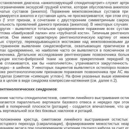
установления диагноза «анкилозирующий спондилоартрит» служит артри
ограничением экскурсий грудной клетки, которая обусловлена анкилозо
чатых суставов (анкилоз). Поражение межпозвонковых суставов пр
ормируется анкилоз и суставная щель не просматривается; при этом от
 (! этот признак, в сочетании с двусторонним симметричным сакрои
льность проявлений данного признака (анкилоза). В некоторых случая
других - выявляется тотальное одновременное поражение всех сустав
тома «бамбуковой палки» или «трубчатой кости». Типичным рентгенол
фитов. Они имеют характерную рентгенологическую картину от нежн
ных структур, перекидывающихся мостиками над межпозвонковыми ди
страненном выявлении синдесмофитов, охватывающих практически в
елах одновременно, но наиболее часто он выявляется в поясничном 
оночника. Детальное исследование рентгенограмм позвоночника боль
дукции костно-фиброзной ткани на уровне прикрепления передней п
ов сглаживается, как бы «наполняется», утрачивается закругленность
едко - в шейном. У некоторых пациентов выявляется остеопороз позвон
Также рентгенологическим признаком поражения позвоночника при АС яв
отделах (симптом «сияющих углов»). На фоне указанных выше изменени
 в целом в виде синдрома компрессии-натяжения (см. далее п.2).
рентгенологических синдромов
:
жение частоты спондилолистезов, симптом линейного выстраивания ости
лагаются параллельно вертикали базового отвеса и нередко при это
ний в поперечной плоскости (ротации) - создается впечатление, что 
 вертикальной оси без боковых наклонов и ротаций.
положением крестца, симптомом линейного выстраивания остистых
естцового перехода (сакрализации), формированием межостистых неартр
ванием аксиса при одновременном усилении грудного кифоза за счет ег