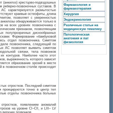
т (анкилоз) крестцово-подвздошных
Фармакология и
м реберно-позвоночных суставов. В
фармакотерапия
и АС характеризуется размытостью
сутствуют краевые остеофиты, длина
Хирургия
леитом, позволяет с уверенностью
Эндокринология
х анкилозы обнаруживаются только в
ов на всех уровнях позвоночника с
Различные статьи на
огическим признаком, позволяющим
медицинскую тематику
ых полупрозрачных дискообразных
Патологическая
сками. Формирование «бамбуковой
анатомия и пат
есь отдел позвоночника. Симптом
физиология
отделе позвоночника, следующий по
ных АС позволяет выявить симптом
родольной связки, тела позвонков
 их контуров. Наиболее часто этот
ков, выраженность которого зависит
ляется образование эрозий в месте
й в позвоночном столбе происходит
стых отростков. Последний симптом
м проецируются точно в центр тел
целые отделы позвоночника больных
 отростков, появлением аномалий
озов на уровне CI–CII, и LIII– LV
о верхних позвонков.