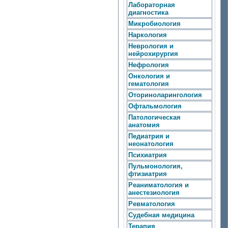
Лабораторная
диагностика
Микробиология
Наркология
Неврология и
нейрохирургия
Нефрология
Онкология и
гематология
Оториноларингология
Офтальмология
Патологическая
анатомия
Педиатрия и
неонатология
Психиатрия
Пульмонология,
фтизиатрия
Реаниматология и
анестезиология
Ревматология
Судебная медицина
Терапия