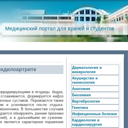
Медицинский портал для врачей и студентов
Дерматология и
ондилоартрите
венерология
Акушерство и
гинекология
Анатомия
 иррадиирующими в ягодицы, бедра,
Биохимия
 сглаживается, формируется кифоз
оночных суставов. Поражаются также
Вертебрология
ом и усиливаются после отдыха.
Генетика
звоночника. В большинстве случаев
удается обнаружить ранние признаки
Инфекционные болезни
озий), а в дальнейшем ее сужение.
Кардиология и
м является характерное поражение
кардиохирургия