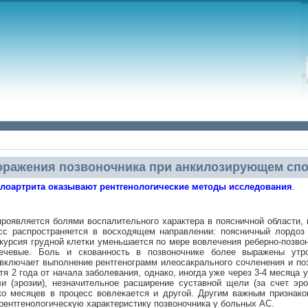
оражения позвоночника при анкилозирующем сп
лоартрита оказывают рентгенологические методы исследования
.
проявляется болями воспалительного характера в поясничной области,
есс распространяется в восходящем направлении: поясничный лордоз
скурсия грудной клетки уменьшается по мере вовлечения реберно-позв
лечевые. Боль и скованность в позвоночнике более выражены утр
 включает выполнение рентгенограмм илеосакрального сочленения и по
я 2 года от начала заболевания, однако, иногда уже через 3-4 месяца 
и (эрозии), незначительное расширение суставной щели (за счет эр
ко месяцев в процесс вовлекается и другой. Другим важным признако
рентгенологическую характеристику позвоночника у больных АС.