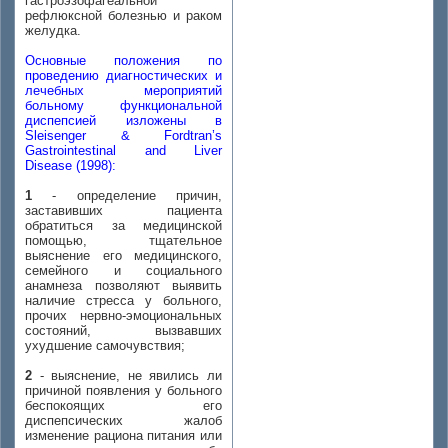
гастроэзофагеальной
рефлюксной болезнью и раком
желудка.
Основные положения по
проведению диагностических и
лечебных мероприятий
больному функциональной
диспепсией изложены в
Sleisenger & Fordtran’s
Gastrointestinal and Liver
Disease (1998):
1
- определение причин,
заставивших пациента
обратиться за медицинской
помощью, тщательное
выяснение его медицинского,
семейного и социального
анамнеза позволяют выявить
наличие стресса у больного,
прочих нервно-эмоциональных
состояний, вызвавших
ухудшение самочувствия;
2
- выяснение, не явились ли
причиной появления у больного
беспокоящих его
диспепсических жалоб
изменение рациона питания или