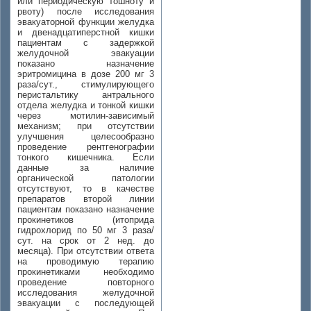
или периодическую тошноту и
рвоту) после исследования
эвакуаторной функции желудка
и двенадцатиперстной кишки
пациентам с задержкой
желудочной эвакуации
показано назначение
эритромицина в дозе 200 мг 3
раза/сут., стимулирующего
перистальтику антрального
отдела желудка и тонкой кишки
через мотилин-зависимый
механизм; при отсутствии
улучшения целесообразно
проведение рентгенографии
тонкого кишечника. Если
данные за наличие
органической патологии
отсутствуют, то в качестве
препаратов второй линии
пациентам показано назначение
прокинетиков (итоприда
гидрохлорид по 50 мг 3 раза/
сут. на срок от 2 нед. до
месяца). При отсутствии ответа
на проводимую терапию
прокинетиками необходимо
проведение повторного
исследования желудочной
эвакуации с последующей