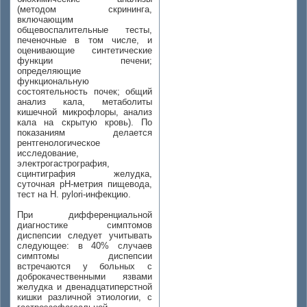
(методом скрининга,
включающим
общевоспалительные тесты,
печеночные в том числе, и
оценивающие синтетические
функции печени;
определяющие
функциональную
состоятельность почек; общий
анализ кала, метаболиты
кишечной микрофлоры, анализ
кала на скрытую кровь). По
показаниям делается
рентгенологическое
исследование,
электрогастрография,
сцинтиграфия желудка,
суточная рН-метрия пищевода,
тест на H. pylori-инфекцию.
При дифференциальной
диагностике симптомов
диспепсии следует учитывать
следующее: в 40% случаев
симптомы диспепсии
встречаются у больных с
доброкачественными язвами
желудка и двенадцатиперстной
кишки различной этиологии, с