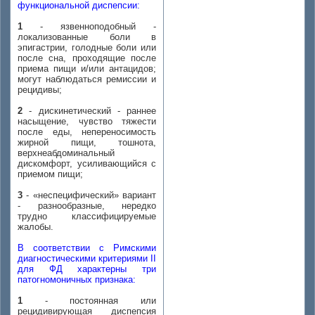
функциональной диспепсии:
1
- язвенноподобный -
локализованные боли в
эпигастрии, голодные боли или
после сна, проходящие после
приема пищи и/или антацидов;
могут наблюдаться ремиссии и
рецидивы;
2
- дискинетический - раннее
насыщение, чувство тяжести
после еды, непереносимость
жирной пищи, тошнота,
верхнеабдоминальный
дискомфорт, усиливающийся с
приемом пищи;
3
- «неспецифический» вариант
- разнообразные, нередко
трудно классифицируемые
жалобы.
В соответствии с Римскими
диагностическими критериями II
для ФД характерны три
патогномоничных признака:
1
- постоянная или
рецидивирующая диспепсия