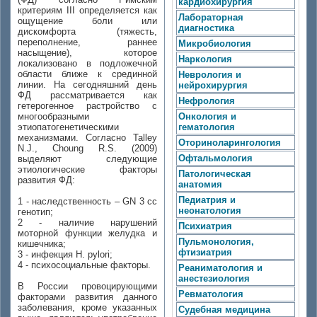
кардиохирургия
критериям III определяется как
Лабораторная
ощущение боли или
диагностика
дискомфорта (тяжесть,
переполнение, раннее
Микробиология
насыщение), которое
Наркология
локализовано в подложечной
области ближе к срединной
Неврология и
линии. На сегодняшний день
нейрохирургия
ФД рассматривается как
Нефрология
гетерогенное растройство с
многообразными
Онкология и
этиопатогенетическими
гематология
механизмами. Согласно Talley
Оториноларингология
N.J., Choung R.S. (2009)
Офтальмология
выделяют следующие
этиологические факторы
Патологическая
развития ФД:
анатомия
Педиатрия и
1 - наследственность – GN 3 cc
неонатология
генотип;
2 - наличие нарушений
Психиатрия
моторной функции желудка и
Пульмонология,
кишечника;
фтизиатрия
3 - инфекция H. pylori;
4 - психосоциальные факторы.
Реаниматология и
анестезиология
В России провоцирующими
Ревматология
факторами развития данного
заболевания, кроме указанных
Судебная медицина