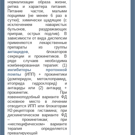
нормализации образа жизни,
ритма и характера питания.
Питание частое, малыми
порциями (не менее 6 раз в
сутки); химически щадящее (с
исключением наваристых
бульонов, раздражающих
приправ, острых подлив). В
зависимости от вида диспепсии
применяются лекарственные
препараты из группы
антацидов
, блокаторов
секреции и прокинетиков. В
ряде случаев необходима
комбинированная терапия: (1)
ингибиторы протонной
помпы
(ИПП) + прокинетики
(домперидон, метоклопрамид,
итоприда гидрохлорид) и
антациды или (2) антацид +
прокинетик. При
язвенноподобный варианте ФД
основное место в лечении
отводится ИПП или блокаторам
H2-рецепторов гистамина; при
дискинетическом варианте ФД
– прокинетикам; при
«неспецифическом» варианте
терапия определяется
превалирующей