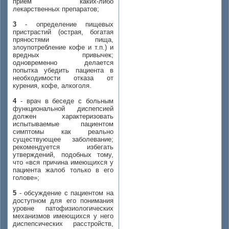
прием каких-либо
лекарственных препаратов;
3
- определение пищевых
пристрастий (острая, богатая
пряностями пища,
злоупотребление кофе и т.п.) и
вредных привычек;
одновременно делается
попытка убедить пациента в
необходимости отказа от
курения, кофе, алкоголя.
4
- врач в беседе с больным
функциональной диспепсией
должен характеризовать
испытываемые пациентом
симптомы как реально
существующее заболевание;
рекомендуется избегать
утверждений, подобных тому,
что «вся причина имеющихся у
пациента жалоб только в его
голове»;
5
- обсуждение с пациентом на
доступном для его понимания
уровне патофизиологических
механизмов имеющихся у него
диспепсических расстройств,