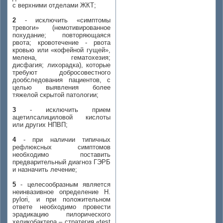
с верхними отделами ЖКТ;
2
- исключить «симптомы
тревоги» (немотивированное
похудание; повторяющаяся
рвота; кровотечение - рвота
кровью или «кофейной гущей»,
мелена, гематохезия;
дисфагия; лихорадка), которые
требуют добросовестного
дообследования пациентов, с
целью выявления более
тяжелой скрытой патологии;
3
- исключить прием
ацетилсалициловой кислоты
или других НПВП;
4
- при наличии типичных
рефлюксных симптомов
необходимо поставить
предварительный диагноз ГЭРБ
и назначить лечение;
5
- целесообразным является
неинвазивное определение H.
pylori, и при положительном
ответе необходимо провести
эрадикацию пилорического
хеликобактера – стратегия «test