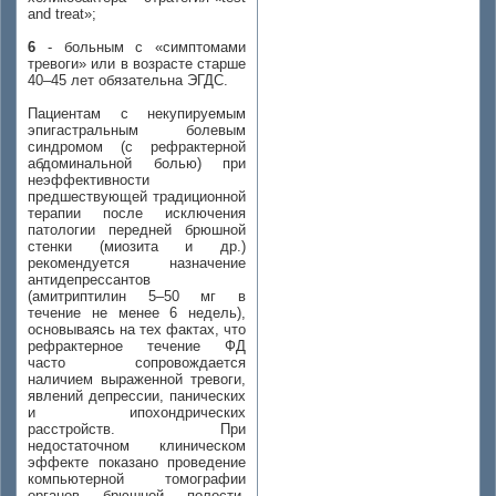
and treat»;
6
- больным с «симптомами
тревоги» или в возрасте старше
40–45 лет обязательна ЭГДС.
Пациентам с некупируемым
эпигастральным болевым
синдромом (с рефрактерной
абдоминальной болью) при
неэффективности
предшествующей традиционной
терапии после исключения
патологии передней брюшной
стенки (миозита и др.)
рекомендуется назначение
антидепрессантов
(амитриптилин 5–50 мг в
течение не менее 6 недель),
основываясь на тех фактах, что
рефрактерное течение ФД
часто сопровождается
наличием выраженной тревоги,
явлений депрессии, панических
и ипохондрических
расстройств. При
недостаточном клиническом
эффекте показано проведение
компьютерной томографии
органов брюшной полости,