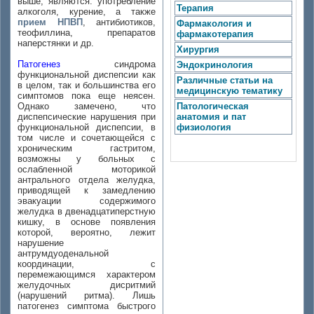
выше, являются: употребление
Терапия
алкоголя, курение, а также
прием НПВП
, антибиотиков,
Фармакология и
теофиллина, препаратов
фармакотерапия
наперстянки и др.
Хирургия
Патогенез
синдрома
Эндокринология
функциональной диспепсии как
Различные статьи на
в целом, так и большинства его
медицинскую тематику
симптомов пока еще неясен.
Однако замечено, что
Патологическая
диспепсические нарушения при
анатомия и пат
функциональной диспепсии, в
физиология
том числе и сочетающейся с
хроническим гaстритом,
возможны у больных с
ослабленной моторикой
антрального отдела желудка,
приводящей к замедлению
эвакуации содержимого
желудка в двенадцатиперстную
кишку, в основе появления
которой, вероятно, лежит
нарушение
антрумдуоденальной
координации, с
перемежающимся характером
желудочных дисритмий
(нарушений ритма). Лишь
патогенез симптома быстрого