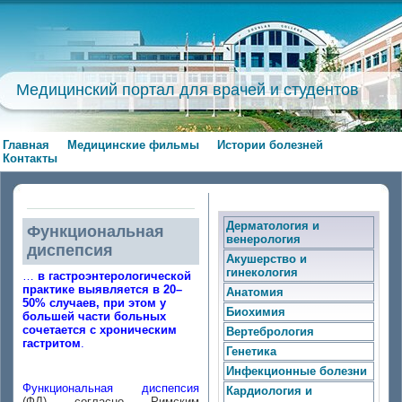
Медицинский портал для врачей и студентов
Главная
Медицинские фильмы
Истории болезней
Контакты
Дерматология и
Функциональная
венерология
диспепсия
Акушерство и
гинекология
…
в гастроэнтерологической
практике выявляется в 20–
Анатомия
50% случаев, при этом у
Биохимия
большей части больных
сочетается с хроническим
Вертебрология
гастритом
.
Генетика
Инфекционные болезни
Функциональная диспепсия
Кардиология и
(ФД) согласно Римским