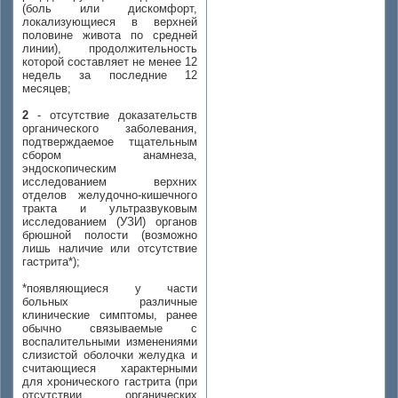
(боль или дискомфорт,
локализующиеся в верхней
половине живота по средней
линии), продолжительность
которой составляет не менее 12
недель за последние 12
месяцев;
2
- отсутствие доказательств
органического заболевания,
подтверждаемое тщательным
сбором анамнеза,
эндоскопическим
исследованием верхних
отделов желудочно-кишечного
тракта и ультразвуковым
исследованием (УЗИ) органов
брюшной полости (возможно
лишь наличие или отсутствие
гастрита*);
*появляющиеся у части
больных различные
клинические симптомы, ранее
обычно связываемые с
воспалительными изменениями
слизистой оболочки желудка и
считающиеся характерными
для хронического гастрита (при
отсутствии органических