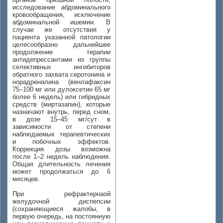
исследование абдоминального
кровообращения, исключение
абдоминальной ишемии. В
случае же отсутствия у
пациента указанной патологии
целесообразно дальнейшее
продолжение терапии
антидепрессантами из группы
селективных ингибиторов
обратного захвата серотонина и
норадреналина (венлафаксин
75–100 мг или дулоксетин 65 мг
более 6 недель) или гибридных
средств (миртазапин), которые
назначают внутрь, перед сном,
в дозе 15–45 мг/сут в
зависимости от степени
наблюдаемых терапевтических
и побочных эффектов.
Коррекция дозы возможна
после 1–2 недель наблюдения.
Общая длительность лечения
может продолжаться до 6
месяцев.
При рефрактернаой
желудочной диспепсии
(сохраняющиеся жалобы, в
первую очередь, на постоянную