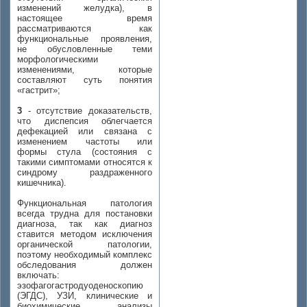
изменений желудка), в
настоящее время
рассматриваются как
функциональные проявления,
не обусловленные теми
морфологическими
изменениями, которые
составляют суть понятия
«гастрит»;
3
- отсутствие доказательств,
что диспепсия облегчается
дефекацией или связана с
изменением частоты или
формы стула (состояния с
такими симптомами относятся к
синдрому раздраженного
кишечника).
Функциональная патология
всегда трудна для постановки
диагноза, так как диагноз
ставится методом исключения
органической патологии,
поэтому необходимый комплекс
обследования должен
включать:
эзофагогастродуоденоскопию
(ЭГДС), УЗИ, клинические и
биохимические анализы