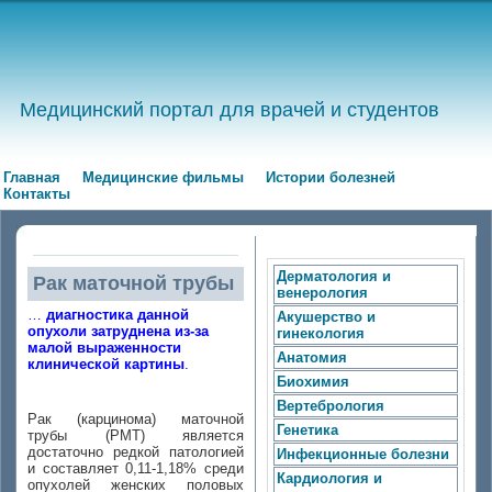
Медицинский портал для врачей и студентов
Главная
Медицинские фильмы
Истории болезней
Контакты
Дерматология и
Рак маточной трубы
венерология
…
диагностика данной
Акушерство и
опухоли затруднена из-за
гинекология
малой выраженности
Анатомия
клинической картины
.
Биохимия
Вертебрология
Рак (карцинома) маточной
Генетика
трубы (РМТ) является
достаточно редкой патологией
Инфекционные болезни
и составляет 0,11-1,18% среди
Кардиология и
опухолей женских половых