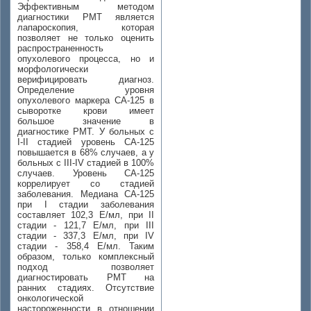
Эффективным методом
диагностики РМТ является
лапароскопия, которая
позволяет не только оценить
распространенность
опухолевого процесса, но и
морфологически
верифицировать диагноз.
Определение уровня
опухолевого маркера СА-125 в
сыворотке крови имеет
большое значение в
диагностике РМТ. У больных с
I-II стадией уровень СА-125
повышается в 68% случаев, а у
больных с III-IV стадией в 100%
случаев. Уровень СА-125
коррелирует со стадией
заболевания. Медиана СА-125
при I стадии заболевания
составляет 102,3 Е/мл, при II
стадии - 121,7 Е/мл, при III
стадии - 337,3 Е/мл, при IV
стадии - 358,4 Е/мл. Таким
образом, только комплексный
подход позволяет
диагностировать РМТ на
ранних стадиях. Отсутствие
онкологической
настороженности в отношении