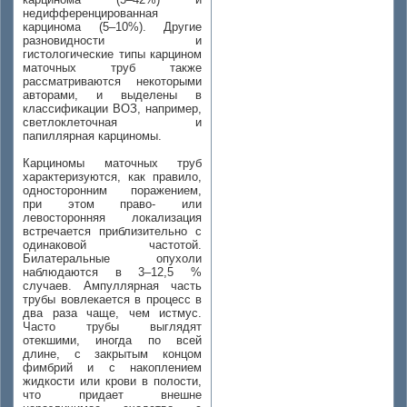
недифференцированная
карцинома (5–10%). Другие
разновидности и
гистологические типы карцином
маточных труб также
рассматриваются некоторыми
авторами, и выделены в
классификации ВОЗ, например,
светлоклеточная и
папиллярная карциномы.
Карциномы маточных труб
характеризуются, как правило,
односторонним поражением,
при этом право- или
левосторонняя локализация
встречается приблизительно с
одинаковой частотой.
Билатеральные опухоли
наблюдаются в 3–12,5 %
случаев. Ампуллярная часть
трубы вовлекается в процесс в
два раза чаще, чем истмус.
Часто трубы выглядят
отекшими, иногда по всей
длине, с закрытым концом
фимбрий и с накоплением
жидкости или крови в полости,
что придает внешне