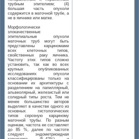
трубным эпителием; (4)
большая часть опухоли
содержится в маточной трубе, а
не в яичнике или матке.
Морфологически
злокачественные
эпителиальные опухоли
маточных труб могут быть
представлены карциномами
всех клеточных типов,
свойственных раку яичника.
Частоту этих типов сложно
установить, так как во всех
крупных опубликованных
исследованиях опухоли
классифицированы только на
основании их архитектуры с
разделением на папиллярный,
альвеолярный, железистый или
солидный типы роста. Тем не
менее большинство авторов
выделяют в качестве одного из
основных гистологических
типов серозную карциному
маточной трубы. По разным
оценкам, частота ее составляет
до 85 %, далее по частоте
следуют эндометриоидная
карцинома (5–42%) и