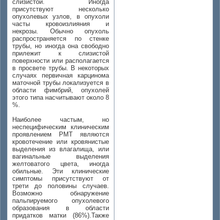
слизистой. Иногда
присутствуют несколько
опухолевых узлов, в опухоли
часты кровоизлияния и
некрозы. Обычно опухоль
распространяется по стенке
трубы, но иногда она свободно
прилежит к слизистой
поверхности или располагается
в просвете трубы. В некоторых
случаях первичная карцинома
маточной трубы локализуется в
области фимбрий, опухолей
этого типа насчитывают около 8
%.
Наиболее частым, но
неспецифическим клиническим
проявлением РМТ являются
кровотечение или кровянистые
выделения из влагалища, или
вагинальные выделения
желтоватого цвета, иногда
обильные. Эти клинические
симптомы присутствуют от
трети до половины случаев.
Возможно обнаружение
пальпируемого опухолевого
образования в области
придатков матки (86%).Также