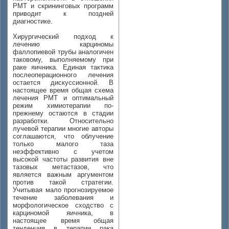
РМТ и скрининговых программ
приводит к поздней
диагностике.
Хирургический подход к
лечению карциномы
фаллопиевой трубы аналогичен
таковому, выполняемому при
раке яичника. Единая тактика
послеоперационного лечения
остается дискуссионной. В
настоящее время общая схема
лечения РМТ и оптимальный
режим химиотерапии по-
прежнему остаются в стадии
разработки. Относительно
лучевой терапии многие авторы
соглашаются, что облучение
только малого таза
неэффективно с учетом
высокой частоты развития вне
тазовых метастазов, что
является важным аргументом
против такой стратегии.
Учитывая мало прогнозируемое
течение заболевания и
морфологическое сходство с
карциномой яичника, в
настоящее время общая
тенденция в терапии рака