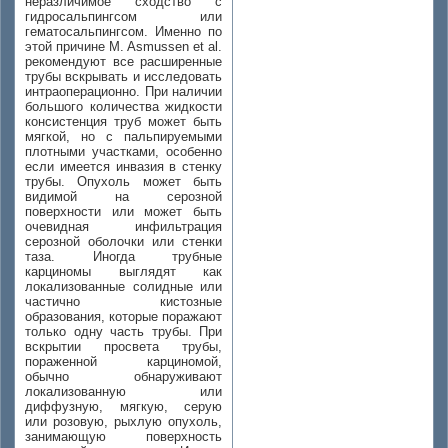
неразличимое сходство с
гидросальпингсом или
гематосальпингсом. Именно по
этой причине M. Asmussen et al.
рекомендуют все расширенные
трубы вскрывать и исследовать
интраоперационно. При наличии
большого количества жидкости
консистенция труб может быть
мягкой, но с пальпируемыми
плотными участками, особенно
если имеется инвазия в стенку
трубы. Опухоль может быть
видимой на серозной
поверхности или может быть
очевидная инфильтрация
серозной оболочки или стенки
таза. Иногда трубные
карциномы выглядят как
локализованные солидные или
частично кистозные
образования, которые поражают
только одну часть трубы. При
вскрытии просвета трубы,
пораженной карциномой,
обычно обнаруживают
локализованную или
диффузную, мягкую, серую
или розовую, рыхлую опухоль,
занимающую поверхность