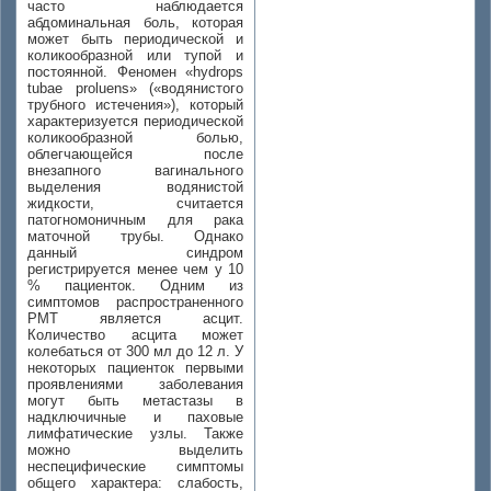
часто наблюдается
абдоминальная боль, которая
может быть периодической и
коликообразной или тупой и
постоянной. Феномен «hydrops
tubae proluens» («водянистого
трубного истечения»), который
характеризуется периодической
коликообразной болью,
облегчающейся после
внезапного вагинального
выделения водянистой
жидкости, считается
патогномоничным для рака
маточной трубы. Однако
данный синдром
регистрируется менее чем у 10
% пациенток. Одним из
симптомов распространенного
РМТ является асцит.
Количество асцита может
колебаться от 300 мл до 12 л. У
некоторых пациенток первыми
проявлениями заболевания
могут быть метастазы в
надключичные и паховые
лимфатические узлы. Также
можно выделить
неспецифические симптомы
общего характера: слабость,