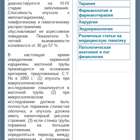
диагностируется на III-IV
Терапия
стадии заболевания.
Фармакология и
Способность опухоли к
фармакотерапия
имплантационному,
лимфогенному и гематогенному
Хирургия
распространению
Эндокринология
обусловливает ее агрессивное
Различные статьи на
поведение. Показатели 5-
медицинскую тематику
летней выживаемости
колеблются от 30 до 57 %.
Патологическая
анатомия и пат
В настоящее время
физиология
определение первичной
карциномы маточной трубы
производится на основании
критериев, предложенных C.Y.
Hu в 1950 г.: (1) опухоль при
макроскопическом
исследовании локализуется в
маточной трубе; (2) при
микроскопическом
исследовании должна быть
полностью поражена слизистая
оболочка, и опухоль должна
иметь папиллярный рисунок
строения; (3) если стенка трубы
поражена на большом
протяжении, должен
определяться переход между
непораженным и пораженным