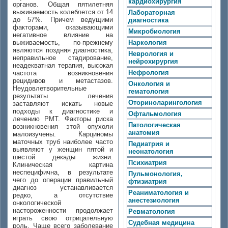
кардиохирургия
органов. Общая пятилетняя
выживаемость колеблется от 14
Лабораторная
до 57%. Причем ведущими
диагностика
факторами, оказывающими
Микробиология
негативное влияние на
выживаемость, по-прежнему
Наркология
являются поздняя диагностика,
Неврология и
неправильное стадирование,
нейрохирургия
неадекватная терапия, высокая
Нефрология
частота возникновения
рецидивов и метастазов.
Онкология и
Неудовлетворительные
гематология
результаты лечения
Оториноларингология
заставляют искать новые
подходы к диагностике и
Офтальмология
лечению РМТ. Факторы риска
Патологическая
возникновения этой опухоли
анатомия
малоизучены. Карциномы
маточных труб наиболее часто
Педиатрия и
выявляют у женщин пятой и
неонатология
шестой декады жизни.
Психиатрия
Клиническая картина
неспецифична, в результате
Пульмонология,
чего до операции правильный
фтизиатрия
диагноз устанавливается
Реаниматология и
редко, а отсутствие
анестезиология
онкологической
настороженности продолжает
Ревматология
играть свою отрицательную
Судебная медицина
роль. Чаще всего заболевание