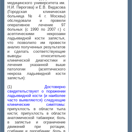
медицинского университета им.
Н.И. Пирогова) и Е.В. Видасова
(Городская клиническая
больница № 4 г. Москвы)
обследовали и провели
оперативное лечение 97
больных (с 1990 по 2007 г.) с
асептическими некрозами
ладьевидной кости запястья,
что позволило им провести
анализ полученных результатов
и сделать соответствующие
выводы относительно
клинической диагностики и
лечения указанной выше
патологии (асептического
некроза ладьевидной кости
запястья):
(1)
Достоверно
свидетельствуют о поражении
ладьевидной кости (и наиболее
часто выявляются) следующие
клинические симптомы
:
припухлость в области тыла
кисти; припухлость в области
анатомической табакерки; боль
в запястье и ограничение
движений при ротации,
сгибании и разгибании; боль в