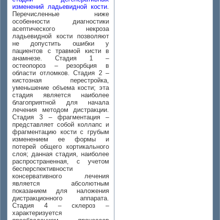
изменений ладьевидной кости
.
Перечисленные ниже
особенности диагностики
асептического некроза
ладьевидной кости позволяют
не допустить ошибки у
пациентов с травмой кисти в
анамнезе. Стадия 1 –
остеопороз – резорбция в
области отломков. Стадия 2 –
кистозная перестройка,
уменьшение объема кости; эта
стадия является наиболее
благоприятной для начала
лечения методом дистракции.
Стадия 3 – фрагментация –
представляет собой коллапс и
фрагментацию кости с грубым
изменением ее формы и
потерей общего кортикального
слоя; данная стадия, наиболее
распространенная, с учетом
бесперспективности
консервативного лечения
является абсолютным
показанием для наложения
дистракционного аппарата.
Стадия 4 – склероз –
характеризуется