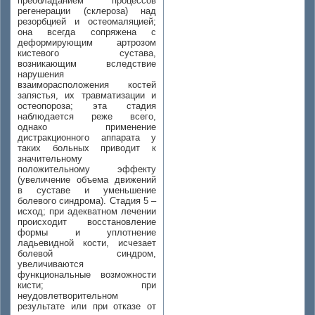
преобладанием процессов
регенерации (склероза) над
резорбцией и остеомаляцией;
она всегда сопряжена с
деформирующим артрозом
кистевого сустава,
возникающим вследствие
нарушения
взаиморасположения костей
запястья, их травматизации и
остеопороза; эта стадия
наблюдается реже всего,
однако применение
дистракционного аппарата у
таких больных приводит к
значительному
положительному эффекту
(увеличение объема движений
в суставе и уменьшение
болевого синдрома). Стадия 5 –
исход; при адекватном лечении
происходит восстановление
формы и уплотнение
ладьевидной кости, исчезает
болевой синдром,
увеличиваются
функциональные возможности
кисти; при
неудовлетворительном
результате или при отказе от