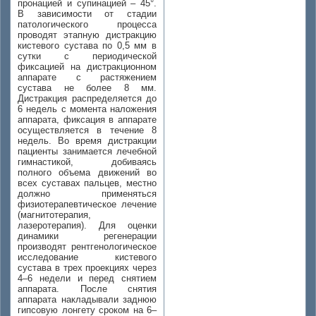
пронацией и супинацией – 45°.
В зависимости от стадии
патологического процесса
проводят этапную дистракцию
кистевого сустава по 0,5 мм в
сутки с периодической
фиксацией на дистракционном
аппарате с растяжением
сустава не более 8 мм.
Дистракция распределяется до
6 недель с момента наложения
аппарата, фиксация в аппарате
осуществляется в течение 8
недель. Во время дистракции
пациенты занимается лечебной
гимнастикой, добиваясь
полного объема движений во
всех суставах пальцев, местно
должно применяться
физиотерапевтическое лечение
(магнитотерапия,
лазеротерапия). Для оценки
динамики регенерации
производят рентгенологическое
исследование кистевого
сустава в трех проекциях через
4–6 недели и перед снятием
аппарата. После снятия
аппарата накладывали заднюю
гипсовую лонгету сроком на 6–