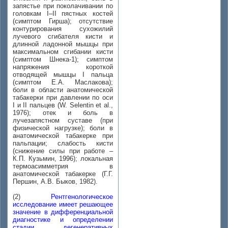
запястье при поколачивании по
головкам I–II пястных костей
(симптом Гирша); отсутствие
контурирования сухожилий
лучевого сгибателя кисти и
длинной ладонной мышцы при
максимальном сгибании кисти
(симптом Шнека-1); симптом
напряжения короткой
отводящей мышцы I пальца
(симптом Е.А. Маслакова);
боли в области анатомической
табакерки при давлении по оси
I и II пальцев (W. Selentin et al.,
1976); отек и боль в
лучезапястном суставе (при
физической нагрузке); боли в
анатомической табакерке при
пальпации; слабость кисти
(снижение силы при работе –
К.П. Кузьмин, 1996); локальная
термоасимметрия в
анатомической табакерке (Г.Г.
Першин, А.В. Быков, 1982).
(2)
Рентгенологическое
исследование имеет решающее
значение в дифференциальной
диагностике и определении
стадии дегенеративных