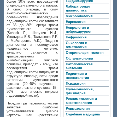
кардиохирургия
более 30% всех повреждений
опорно-двигательного аппарата.
Лабораторная
В свою очередь, в силу
диагностика
анатомо-биомеханических
Микробиология
особенностей повреждения
ладьевидной кости составляют
Наркология
от 35 до 86% среди травм
Неврология и
лучезапястного сустава
нейрохирургия
(Scheck F., Шелухин Н.И.,
Усольцева Е.В.; Талышенко Р.Р.
Нефрология
и Майстеренко А.К.). Поздняя
Онкология и
диагностика и последующее
гематология
неадекватное лечение,
зачастую связанное с
Оториноларингология
кратковременной
Офтальмология
иммобилизацией гипсовой
повязкой, приводят к тому, что
Патологическая
последствия травм
анатомия
ладьевидной кости лидируют в
Педиатрия и
структуре инвалидности среди
неонатология
патологии лучезапястного
Психиатрия
сустава (20–40% случаев –
развитие ложного сустава, 15–
Пульмонология,
30% – асептические некрозы
фтизиатрия
ладьевидной кости).
Реаниматология и
анестезиология
Нередко при переломах костей
запястья ошибочно
Ревматология
устанавливается диагноз
Судебная медицина
«артроз» или «растяжение