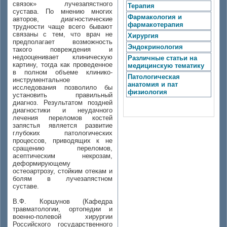
связок» лучезапястного
Терапия
сустава. По мнению многих
Фармакология и
авторов, диагностические
фармакотерапия
трудности чаще всего бывают
связаны с тем, что врач не
Хирургия
предполагает возможность
Эндокринология
такого повреждения и
недооценивает клиническую
Различные статьи на
картину, тогда как проведенное
медицинскую тематику
в полном объеме клинико-
Патологическая
инструментальное
анатомия и пат
исследования позволило бы
физиология
установить правильный
диагноз. Результатом поздней
диагностики и неудачного
лечения переломов костей
запястья является развитие
глубоких патологических
процессов, приводящих к не
сращению переломов,
асептическим некрозам,
деформирующему
остеоартрозу, стойким отекам и
болям в лучезапястном
суставе.
В.Ф. Коршунов (Кафедра
травматологии, ортопедии и
военно-полевой хирургии
Российского государственного