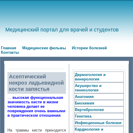
Медицинский портал для врачей и студентов
Главная
Медицинские фильмы
Истории болезней
Контакты
Дерматология и
Асептический
венерология
некроз ладьевидной
Акушерство и
кости запястья
гинекология
Анатомия
…
высокая функциональная
значимость кисти в жизни
Биохимия
человека делает ее
Вертебрология
повреждения очень важными
в практическом отношении
.
Генетика
Инфекционные болезни
Кардиология и
На травмы кисти приходится