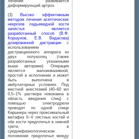
лечения развивается
деформирующий артроз.
(3)
Высоко эффективным
методом лечения асептических
некрозов ладьевидной кости
запястья является
разработанный способ (В.Ф.
Коршунов, Е.В. Видасова)
дозированной дистракции
с
использованием
дистракционного аппарата из
двух полуколец (также
разработанных указанными
выше авторами). Операция
является малоинвазивной,
простой в исполнении и может
быть выполнена в
амбулаторных условиях. Под
местной анестезией (40–60 мл
0,5–1% раствора новокаина в
область введения спиц) с
помощью электродрели
проводят по одной спице
Киршнера через проксимальный
метафиз II–V пястных костей и
обе кости предплечья в нижней
трети, в
среднефизиологическом
положении предплечья между