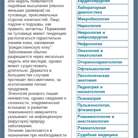
кардиохирургия
или недель появляются
подобные высыпания (обычно
Лабораторная
меньших размеров) на
диагностика
туловище, проксимальных
Микробиология
отделах конечностей. Лицо,
ладони и подошвы, как
Наркология
правило, интактны. Поражения
Неврология и
на туловище имеют тенденцию
нейрохирургия
располагаться параллельно
линиям кожи, напоминая
Нефрология
“рождественскую елку”.
Онкология и
Заболевание обычно
гематология
разрешается через несколько
недель или месяцев, однако
Оториноларингология
может существовать
Офтальмология
длительно. Дерматоз в
большинстве случаев
Патологическая
протекает бессимптомно, за
анатомия
исключением легких
Педиатрия и
продромов.
неонатология
Этиология розового лишая
неизвестна, однако сведения о
Психиатрия
сезонности, эпидемических
Пульмонология,
вспышках и развитии
фтизиатрия
пожизненного иммунитета
указывают на инфекционную
Реаниматология и
(вирусную) природу
анестезиология
заболевания.
Ревматология
Лечение заключается в
Судебная медицина
назначении при необходимости