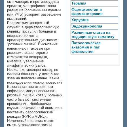
смягчающих и противозудных
Терапия
средств; ультрафиолетовая
Фармакология и
радиация (солнечными лучами
фармакотерапия
или УФБ) ускоряет разрешение
высыпаний.
Хирургия
Рассмотрим конкретный
Эндокринология
случай: в дерматологическую
клинику поступил больной в
Различные статьи на
возрасте 20 лет с
медицинскую тематику
предварительным диагнозом
Патологическая
“розовый лишай”. Высыпания
анатомия и пат
напоминают таковые при
физиология
розовом лишае, однако
отмечаются лихорадка,
миалгия, увеличение
лимфатических узлов.
Несколько месяцев назад, по
словам больного, у него была
язва на половом члене. Какие
исследования можно провести?
Высыпания при вторичном
сифилисе могут напоминать
розовый лишай, хотя у больных
часто бывают системные
проявления. Необходимо
изучить сексуальный анамнез и
поставить серологические
реакции (RPR и VDRL).
Нелеченый сифилис может
иметь угрожающие жизни