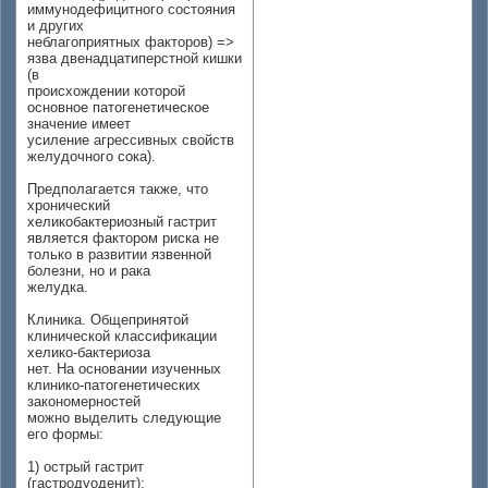
иммунодефицитного состояния
и других
неблагоприятных факторов) =>
язва двенадцатиперстной кишки
(в
происхождении которой
основное патогенетическое
значение имеет
усиление агрессивных свойств
желудочного сока).
Предполагается также, что
хронический
хеликобактериозный гастрит
является фактором риска не
только в развитии язвенной
болезни, но и рака
желудка.
Клиника. Общепринятой
клинической классификации
хелико-бактериоза
нет. На основании изученных
клинико-патогенетических
закономерностей
можно выделить следующие
его формы:
1) острый гастрит
(гастродуоденит);