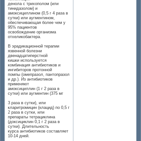
денола с трихополом (или
тинидазолом) и
амоксициллином (0,5 г 4 раза в
сутки) или аугментином,
обеспечивающая более чем у
95% пациентов
освобождение организма
отхеликобактера.
В эрадикационной терапии
язвенной болезни
двенадцатиперстной
кишки используется
комбинация антибиотиков и
ингибиторов протонной
помпы (омепразол, пантопразол
и др.). Из антибиотиков
применяют
амоксициллин (1 г 2 раза в
сутки) или аугментин (375 мг
3 раза в сутки), или
кларитромицин (клацид) по 0,5 г
2 раза в сутки, или
препараты тетрациклина
(доксициклин 0,1 г 2 раза в
сутки). Длительность
курса антибиотиков составляет
10-14 дней.