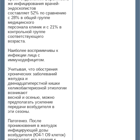
же инфицирования врачей-
эндоскопистов
составляет 52% по сравнению
с 28% в общей группе
медицинского
персонала клиник и с 21% в
контрольной группе
соответствующего
возраста.
Наиболее восприимчивы к
инфекции лица с
иммунодефицитом.
Учитывая, что обострения
хронических заболеваний
желудка и
двенадцатиперстной кишки
хеликобактериозной этиологии
возникают
весной и осенью, можно
предполагать усиление
передачи возбудителя в
эти сезоны.
Патогенез. После
проникновения в желудок
инфицирующей дозы
возбудителя (Ю4-'! О9 клеток)
происходит его адгезия к