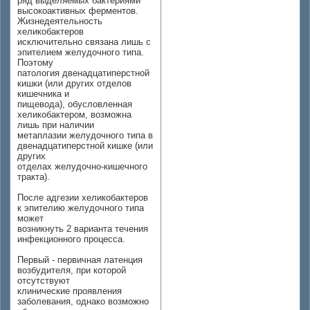
ряд выделяемых бактериями
высокоактивных ферментов.
Жизнедеятельность
хеликобактеров
исключительно связана лишь с
эпителием желудочного типа.
Поэтому
патология двенадцатиперстной
кишки (или других отделов
кишечника и
пищевода), обусловленная
хеликобактером, возможна
лишь при наличии
метаплазии желудочного типа в
двенадцатиперстной кишке (или
других
отделах желудочно-кишечного
тракта).
После адгезии хеликобактеров
к эпителию желудочного типа
может
возникнуть 2 варианта течения
инфекционного процесса.
Первый - первичная латенция
возбудителя, при которой
отсутствуют
клинические проявления
заболевания, однако возможно