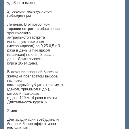
удобно, в слюне;
2) реакция молекулярной
гибридизации.
Лечение. В этиотропной
терапии острого и обострении
хронического
антрального гастрита
используюттрихопол
(метронидазол) по 0,25-0,5 г 3
раза в день и тинидазол
(фазижин) по 0,5 г 2 раза в
день. Длительность
курса 10-14 дней.
В лечении язвенной болезни
желудка препаратом выбора
является
коллоидный субцитрат висмута
(денол, трибимол и др.),
который назначают
в дозе 120 мг 4 раза в сутки.
Длительность курса 1-
2 мес.
Для эрадикации возбудителя
болезни более эффективна
комбинация