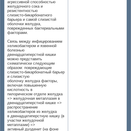
агрессивной способностью
желудочного сока и
резистентностью
слизисто-бикарбонатного
барьера и самой слизистой
оболочки желудка,
поврежденных бактериальными
факторами.
Связь между инфицированием
хеликобактером и язвенной
болезнью
двенадцатиперстной кишки
можно представить
схематически следующим
образом: повреждающие
слизисто-бикарбонатный барьер
и слизистую
оболочку желудка факторы,
включая повышенную
кислотность в
пилорическом отделе желудка
=> желудочная метаплазия в
двенадцатиперстной кишке =>
распространение
хеликобактеров из желудка
в двенадцатиперстную кишку (в
участки желудочной
метаплазии) =>
активный дуоденит (на фоне