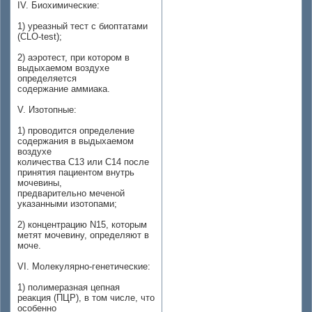
IV. Биохимические:
1) уреазный тест с биоптатами
(CLO-test);
2) аэротест, при котором в
выдыхаемом воздухе
определяется
содержание аммиака.
V. Изотопные:
1) проводится определение
содержания в выдыхаемом
воздухе
количества С13 или С14 после
принятия пациентом внутрь
мочевины,
предварительно меченой
указанными изотопами;
2) концентрацию N15, которым
метят мочевину, определяют в
моче.
VI. Молекулярно-генетические:
1) полимеразная цепная
реакция (ПЦР), в том числе, что
особенно