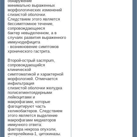
обнаружение
минимально выраженных
морфологических изменений
слизистой оболочки.
Следствием этого является
бессимптомное течение,
сопровождающееся
бактер невыделенном, а в
случаях развития выраженного
иммунодефицита
- возникновение симптомов
хронического гастрита.
Второй-острый sacmpum,
сопровождающийся
клинической
симптоматикой и характерной
морфологией. Отмечается
инфильтрация
слизистой оболочки желудка
полисегментоядерными
лейкоцитами и
макрофагами, которые
фагоцитируют часть
хеликобактеров. Следствием
этого является выделение
макрофагами медиаторов
иммунного ответа:
фактора некроза опухоли,
интерлейкина-1, цитокиназы.