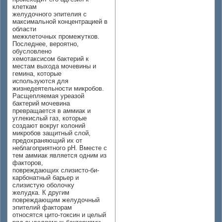
клеткам
желудочного эпителия с
максимальной концентрацией в
области
межклеточных промежутков.
Последнее, вероятно,
обусловлено
хемотаксисом бактерий к
местам выхода мочевины и
гемина, которые
используются для
жизнедеятельности микробов.
Расщепляемая уреазой
бактерий мочевина
превращается в аммиак и
углекислый газ, которые
создают вокруг колоний
микробов защитный слой,
предохраняющий их от
неблагоприятного рН. Вместе с
тем аммиак является одним из
факторов,
повреждающих слизисто-би-
карбонатный барьер и
слизистую оболочку
желудка. К другим
повреждающим желудочный
эпителий факторам
относятся цито-токсин и целый