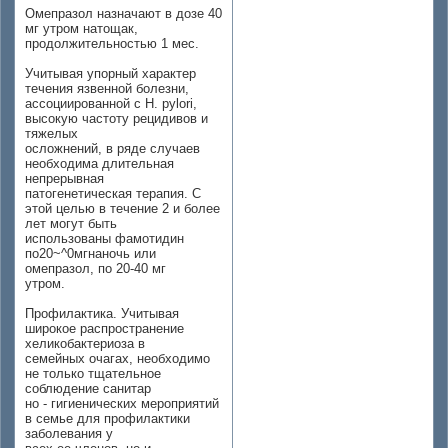
Омепразол назначают в дозе 40
мг утром натощак,
продолжительностью 1 мес.
Учитывая упорный характер
течения язвенной болезни,
ассоциированной с Н. pylori,
высокую частоту рецидивов и
тяжелых
осложнений, в ряде случаев
необходима длительная
непрерывная
патогенетическая терапия. С
этой целью в течение 2 и более
лет могут быть
использованы фамотидин
по20~^0мгнаночь или
омепразол, по 20-40 мг
утром.
Профилактика. Учитывая
широкое распространение
хеликобактериоза в
семейных очагах, необходимо
не только тщательное
соблюдение санитар
но - гигиенических мероприятий
в семье для профилактики
заболевания у