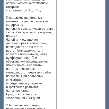
остром хепикобактериозном
гастрите
составляет от 3 до 7 сут.
У большинства больных
отмечается диспепсический
синдром. В
половине всех случаев острого
хеликобактериозного гастрита,
помимо
болей или ощущения
дискомфорта в эпигастрии,
наблюдаются тошнота и
рвота. Температура тела
остается нормальной, реже
субфебрильной. При
объективном обследовании:
язык обложен беловатым
налетом, несколько
утолщен, с отпечатками зубов
по краям. При пальпации
эпигастрия
определяется умеренно
выраженная разлитая
болезненность.
Продолжительность
заболевания 7-14 дней.
У большинства людей,
перенесших острую форму