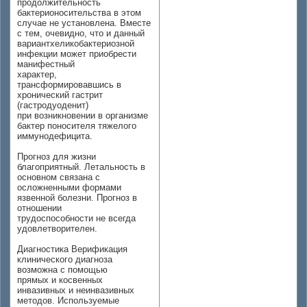
продолжительность
бактерионосительства в этом
случае не установлена. Вместе
с тем, очевидно, что и данный
вариантхеликобактериозной
инфекции может приобрести
манифестный
характер,
трансформировавшись в
хронический гастрит
(гастродуоденит)
при возникновении в организме
бактер поносителя тяжелого
иммунодефицита.
Прогноз для жизни
благоприятный. Летальность в
основном связана с
осложненными формами
язвенной болезни. Прогноз в
отношении
трудоспособности не всегда
удовлетворителен.
Диагностика Верификация
клинического диагноза
возможна с помощью
прямых и косвенных
инвазивных и неинвазивных
методов. Используемые