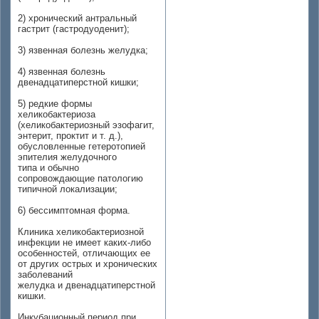
2) хронический антральный
гастрит (гастродуоденит);
3) язвенная болезнь желудка;
4) язвенная болезнь
двенадцатиперстной кишки;
5) редкие формы
хеликобактериоза
(хеликобактериозный эзофагит,
энтерит, проктит и т. д.),
обусловленные гетеротопией
эпителия желудочного
типа и обычно
сопровождающие патологию
типичной локализации;
6) бессимптомная форма.
Клиника хеликобактериозной
инфекции не имеет каких-либо
особенностей, отличающих ее
от других острых и хронических
заболеваний
желудка и двенадцатиперстной
кишки.
Инкубационный период при