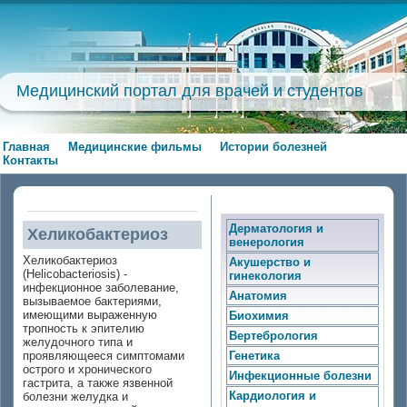
Медицинский портал для врачей и студентов
Главная
Медицинские фильмы
Истории болезней
Контакты
Дерматология и
Хеликобактериоз
венерология
Хеликобактериоз
Акушерство и
(Helicobacteriosis) -
гинекология
инфекционное заболевание,
Анатомия
вызываемое бактериями,
имеющими выраженную
Биохимия
тропность к эпителию
Вертебрология
желудочного типа и
проявляющееся симптомами
Генетика
острого и хронического
Инфекционные болезни
гастрита, а также язвенной
Кардиология и
болезни желудка и