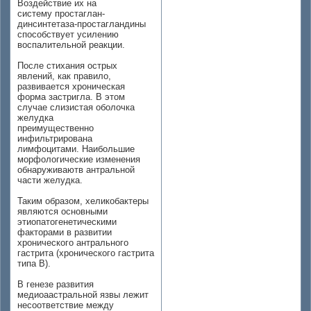
Воздействие их на
систему простаглан-
динсинтетаза-простагландины
способствует усилению
воспалительной реакции.
После стихания острых
явлений, как правило,
развивается хроническая
форма застригла. В этом
случае слизистая оболочка
желудка
преимущественно
инфильтрирована
лимфоцитами. Наибольшие
морфологические изменения
обнаруживаютв антральной
части желудка.
Таким образом, хеликобактеры
являются основными
этиопатогенетическими
факторами в развитии
хронического антрального
гастрита (хронического гастрита
типа В).
В генезе развития
медиоаастральной язвы лежит
несоответствие между