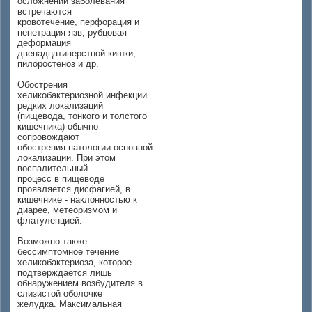
осложнений заболевания
встречаются
кровотечение, перфорация и
пенетрация язв, рубцовая
деформация
двенадцатиперстной кишки,
пилоростеноз и др.
Обострения
хеликобактериозной инфекции
редких локализаций
(пищевода, тонкого и толстого
кишечника) обычно
сопровождают
обострения патологии основной
локализации. При этом
воспалительный
процесс в пищеводе
проявляется дисфагией, в
кишечнике - наклонностью к
диарее, метеоризмом и
флатуленцией.
Возможно также
бессимптомное течение
хеликобактериоза, которое
подтверждается лишь
обнаружением возбудителя в
слизистой оболочке
желудка. Максимальная