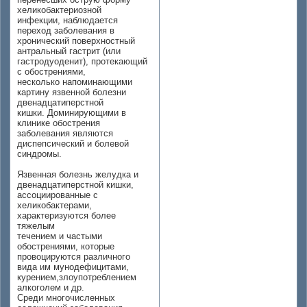
хеликобактериозной
инфекции, наблюдается
переход заболевания в
хронический поверхностный
антральный гастрит (или
гастродуоденит), протекающий
с обострениями,
несколько напоминающими
картину язвенной болезни
двенадцатиперстной
кишки. Доминирующими в
клинике обострения
заболевания являются
диспепсический и болевой
синдромы.
Язвенная болезнь желудка и
двенадцатиперстной кишки,
ассоциированные с
хеликобактерами,
характеризуются более
тяжелым
течением и частыми
обострениями, которые
провоцируются различного
вида им мунодефицитами,
курением,злоупотреблением
алкоголем и др.
Среди многочисленных