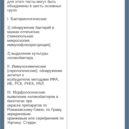
для этого тесты могут быть
объединены в шесть основных
групп.
I. Бактериологические:
1) обнаружение бактерий в
мазках-отпечатках
(темнопольная
микроскопия,
иммунофлюоресценция);
2) выделение культуры
хеликобактера.
II. Иммунохимические
(серологические): обнаружение
антител к
возбудителю методами ИФА,
ИБ, РСК, РНГА, РАЛ.
III. Морфологические:
выявление хеликобактеров в
биоптатах при
окраске препаратов по
Романовскому-Гимзе, по Граму,
акридиновым
оранжевым или серебрением по
Уортину- Стерри.