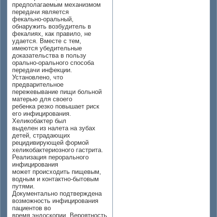
предполагаемым механизмом
передачи является
фекально-оральный,
обнаружить возбудитель в
фекалиях, как правило, не
удается. Вместе с тем,
имеются убедительные
доказательства в пользу
орально-орального способа
передачи инфекции.
Установлено, что
предварительное
пережевывание пищи больной
матерью для своего
ребенка резко повышает риск
его инфицирования.
Хеликобактер был
выделен из налета на зубах
детей, страдающих
рецидивирующей формой
хеликобактериозного гастрита.
Реализация перорального
инфицирования
может происходить пищевым,
водным и контактно-бытовым
путями.
Документально подтверждена
возможность инфицирования
пациентов во
время эндоскопии. Вероятность