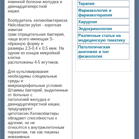
язвенной болезни желудка и
Терапия
двенадцатиперстной
Фармакология и
кишки.
фармакотерапия
Возбудитель хеликобактериоза
Хирургия
Helicobacter pylori - короткая
Эндокринология
извитая
грам отрицательная бактерия,
Различные статьи на
чаще всего имеющая S-
медицинскую тематику
образную форму и
Патологическая
размеры 2,5-0,4 х 0,5 мкм. На
анатомия и пат
одном из концов микробной
физиология
клетки
расположены 4-5 жгутиков.
Для культивирования
необходимы специальные
среды и
микроаэрофильные условия.
Штаммы бактерий, выделенные
от больных с
патологией желудка и
двенадцатиперстной кишки,
продуцируют
цитотоксин.Хеликобактеры
обладают способностью к
адгезии, но не
относятся к внутриклеточным
паразитам, так как лишены
инвазивных