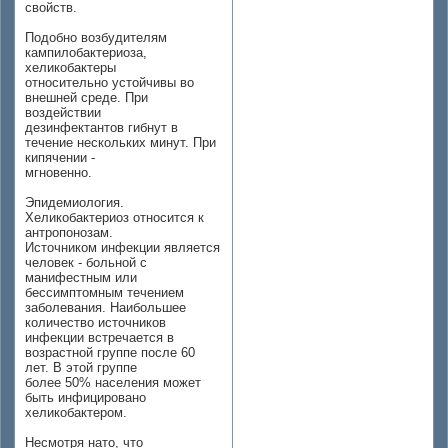
свойств.
Подобно возбудителям
кампилобактериоза,
хеликобактеры
относительно устойчивы во
внешней среде. При
воздействии
дезинфектантов гибнут в
течение нескольких минут. При
кипячении -
мгновенно.
Эпидемиология.
Хеликобактериоз относится к
антропонозам.
Источником инфекции является
человек - больной с
манифестным или
бессимптомным течением
заболевания. Наибольшее
количество источников
инфекции встречается в
возрастной группе после 60
лет. В этой группе
более 50% населения может
быть инфицировано
хеликобактером.
Несмотря нато, что