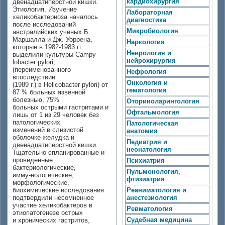
кардиохирургия
двенадцатиперстной кишки.
Этиология. Изучение
Лабораторная
хеликобактериоза началось
диагностика
после исследований
Микробиология
австралийских ученых Б.
Маршалла и Дж. Уоррена,
Наркология
которые в 1982-1983 гг.
Неврология и
выделили культуры Campy-
нейрохирургия
lobacter pylori,
(переименованного
Нефрология
впоследствии
Онкология и
(1989 г.) в Helicobacter pylori) от
гематология
87 % больных язвенной
болезнью, 75%
Оториноларингология
больных острыми гастритами и
Офтальмология
лишь от 1 из 29 человек без
патологических
Патологическая
изменений в слизистой
анатомия
оболочке желудка и
Педиатрия и
двенадцатиперстной кишки.
неонатология
Тщательно спланированные и
проведенные
Психиатрия
бактериологические,
Пульмонология,
имму-нологические,
фтизиатрия
морфологические,
биохимические исследования
Реаниматология и
подтвердили несомненное
анестезиология
участие хеликобактеров в
Ревматология
этиопатогенезе острых
Судебная медицина
и хронических гастритов,