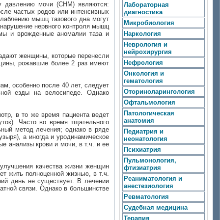
у давлению мочи (СНМ) являются:
Лабораторная
после частых родов или интенсивных
диагностика
слаблению мышц тазового дна могут
Микробиология
 нарушение нервного контроля мышц
вмы и врожденные аномалии таза и
Наркология
Неврология и
нейрохирургия
традают женщины, которые перенесли
Нефрология
щины, рожавшие более 2 раз имеют
Онкология и
гематология
ам, особенно после 40 лет, следует
Оториноларингология
ьной езды на велосипеде. Однако
Офтальмология
Патологическая
отр, в то же время пациента ведет
анатомия
уток). Часто во время тщательного
ьный метод лечения; однако в ряде
Педиатрия и
узыря), а иногда и уродинамическое
неонатология
 анализы крови и мочи, в т.ч. и ее
Психиатрия
Пульмонология,
 улучшения качества жизни женщин
фтизиатрия
т жить полноценной жизнью, в т.ч.
Реаниматология и
ний день не существует. В лечении
анестезиология
атной связи. Однако в большинстве
Ревматология
Судебная медицина
Терапия