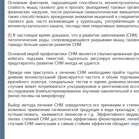
Основным фактором, нарушающим способность мочеиспускательн
слабость мышц тазового дна и пролапс (выпадение) тазовых органо
физических нагрузок, после различные гинекологические вмешател
также способствовать врожденная аномалия мышечной и соединител
тазового дна, часто возникающие у курильщиц, употребляющих 
мочеиспускательного канала, последствия оперативных вмешательст
(
!
) В настоящее время доказано, что в развитии заболевания (СНМ
патологические роды, сопровождающиеся разрывами мышц тазово
гораздо больше шансов развития СНМ.
Основной мерой профилактики СНМ является сбалансированная физич
избегать подъема тяжестей, тщательно регулируя интенсивнос
предотвратить развитие СНМ иногда не удается.
Прежде чем приступать к лечению СНМ необходимо пройти тщатель
дневник мочеиспусканий (фиксируется частота и объем подтекани
врачебного осмотра, специальных тестов и оценки дневника моче
случаев может потребоваться ультразвуковое и рентгеновское иссл
исследование (компьютеризированное изучение накопительной и изг
(мочи) посевы на микрофлору.
Выбор метода лечения СНМ определяется его причинами и степе
возможно применение гигиенической продукции в виде прокладок, 
путешествовать, занимается бизнесом и т.д. Эффективного медик
легких степеней СНМ достаточно эффективна физиотерапия, лечебн
случаев СНМ наилучшим и самым стойким эффектом обладает
хир