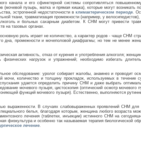
ого канала и его сфинктерной системы сопротивляться повышенном
в (мочевой пузырь, матка и прямая кишка), которые могут возникать 
ьства, эстрогенной недостаточности в
климактерическом периоде
. О
ьной ткани, травматизация промежности (например, у велосипедистов),
алкоголь и больных сахарным диабетом. К СНМ могут привести тра
в на тазовых органах.
) основную роль играет не количество, а характер родов - чаще СНМ с
го дна, промежности и мочеполовой диафрагмы; но тем не менее жен
еская активность, отказ от курения и употребления алкоголя; женщин
ть физических нагрузок и упражнений; необходимо избегать длител
ное обследование: уролог собирает жалобы, анамнез и проводит осм
й мочи, количество и толщину прокладок, используемых в течение с
испускания удается определить причину СНМ и даже выбрать оптимал
едование мочевого пузыря, цистоскопия (оптический осмотр мочевого п
оняющей функций мочевого пузыря). Естественно, выполняются рутинные
нью выраженности. В случаях слабовыраженных проявлений СНМ для
специального белья, благодаря которым, женщина любого возраста може
аментозного лечения (таблетки, инъекции) истинного СНМ на сегодняш
ая физкультура и особенно так называемая терапия биологической обр
ургическое лечение
.