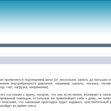
ое проявляется подтеканием мочи (от нескольких капель до больших ко
нием внутрибрюшного давления, например, кашель, чиханье, половой
ор, гнет, нагрузка, напряжение).
го состояния к врачу, полагая, что оно естественно возникает в связ
ованной помощью, остальные же привязывают себя к дому, не появля
з опасения, что намокшая прокладка будет издавать чувствительный 
изойдет во время секса.