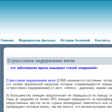
Главная
Медицинские фильмы
Истории болезней
Контакты
Стрессовое недержание мочи
…
это заболевание врачи называют «тихой эпидемией»
.
Стрессовым недержанием мочи
(СНМ) называется состояние, котор
это любая физической нагрузка) которые сопровождаются повыше
«стрессовое» [недеражание] от англ. «stress» - давление, нажим, нап
(
!
) Большинство женщин предпочитает не обращаться по поводу это
лишь (в среднем) не более 30% женщин обращаются за квалифицир
общественных местах из-за страха неожиданно обмочиться или и
прекращают половую жизнь, так как боятся, что мочеиспускание про