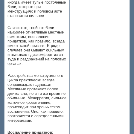
иногда имеет тупые постоянные
боли, которые при
менструациях и половом акте
становятся сильнее.
Слизистые, гнойные бели –
наиболее отчетливые местные
симптомы, воспаление
придатков, как правило, всегда
имеет такой признак. В ряде
случаев они бывают обильным
и вызывают дискомфорт из-за
зуда и раздражений на половых
органах.
Расстройства менструального
цикла практически всегда
сопровождают аднексит.
Месячные протекают более
длительно, но в то же время не
обильные. Меноррагия, сильное
маточное кровотечение,
происходит при хроническом
воспалении. Оно, как правило,
повторяется с определенными
интервалами.
Воспаление придатков: