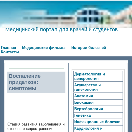
Медицинский портал для врачей и студентов
Главная
Медицинские фильмы
Истории болезней
Контакты
Дерматология и
Воспаление
венерология
придатков:
Акушерство и
симптомы
гинекология
Анатомия
Симптомы –
Биохимия
воспаление
Вертебрология
придатков
Генетика
Инфекционные болезни
Стадия развития заболевания и
Кардиология и
степень распространения