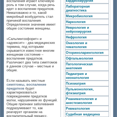
кардиохирургия
воспаления играют ключевую
роль в том случае, когда речь
Лабораторная
идет о воспалении придатков.
диагностика
Немаловажно и то, какой
Микробиология
микробный возбудитель стал
причиной воспаления.
Наркология
Определенное значение имеет
Неврология и
общее состояние женщины.
нейрохирургия
Нефрология
«Сальпингоофорит» и
«аднексит» - два медицинских
Онкология и
термина, под которыми
гематология
скрывается известное многим
Оториноларингология
женщинам состояние –
воспаление придатков.
Офтальмология
Различают два типа симптомов
Патологическая
в данном случае – местные и
анатомия
общие.
Педиатрия и
неонатология
Если называть местные
Психиатрия
симптомы, воспаление
придатков
будет
Пульмонология,
характеризоваться
фтизиатрия
повреждением придатков
Реаниматология и
матки, нарушением их функций.
анестезиология
Общие признаки заболевания
подразумевают то, как
Ревматология
реагирует организм на
Судебная медицина
воспалительный процесс.