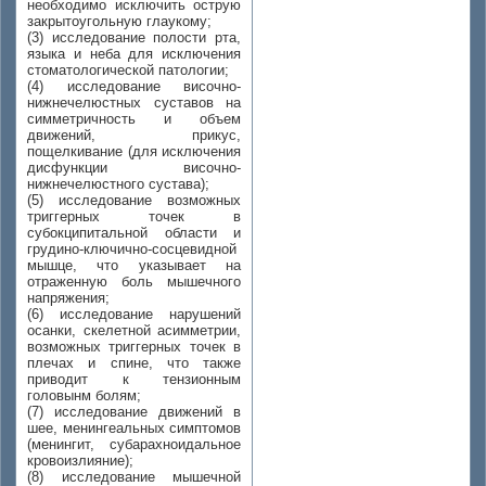
необходимо исключить острую
закрытоугольную глаукому;
(3) исследование полости рта,
языка и неба для исключения
стоматологической патологии;
(4) исследование височно-
нижнечелюстных суставов на
симметричность и объем
движений, прикус,
пощелкивание (для исключения
дисфункции височно-
нижнечелюстного сустава);
(5) исследование возможных
триггерных точек в
субокципитальной области и
грудино-ключично-сосцевидной
мышце, что указывает на
отраженную боль мышечного
напряжения;
(6) исследование нарушений
осанки, скелетной асимметрии,
возможных триггерных точек в
плечах и спине, что также
приводит к тензионным
головынм болям;
(7) исследование движений в
шее, менингеальных симптомов
(менингит, субарахноидальное
кровоизлияние);
(8) исследование мышечной