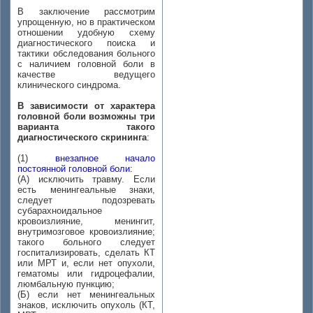
В заключение рассмотрим
упрощенную, но в практическом
отношении удобную схему
диагностического поиска и
тактики обследования больного
с наличием головной боли в
качестве ведущего
клинического синдрома.
В зависимости от характера
головной боли возможны три
варианта такого
диагностического скрининга
:
(1)
внезапное начало
постоянной головной боли
:
(А) исключить травму. Если
есть менингеальные знаки,
следует подозревать
субарахноидальное
кровоизлияние, менингит,
внутримозговое кровоизлияние;
такого больного следует
госпитализировать, сделать КТ
или МРТ и, если нет опухоли,
гематомы или гидроцефалии,
люмбальную пункцию;
(Б) если нет менингеальных
знаков, исключить опухоль (КТ,