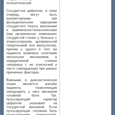
психалгический.
Сосудистые цефалгии, в свою
очередь, могут быть
вазомоторными при
функциональном нарушении
сосудистого тонуса, венозными
и ишемически-гипоксическими
(при органических изменениях
сосудистой стенки у больных с
атеросклерозом, артериальной
гипертензией или васкулитом),
причем у одного и того же
пациента возможно сочетание
нескольких механизмов, в
определенной степени
связанных с ее этиологией и
часто совпадающих при разных
причинных факторах.
Важными в диагностическом
плане являются жалобы
пациента, позволяющие
заподозрить у него механизм
головной боли. Так,
пульсирующий характер
цефалгии указывает на
сосудистый механизм. Если
пульсирующая головная боль
односторонняя (гемикрания),