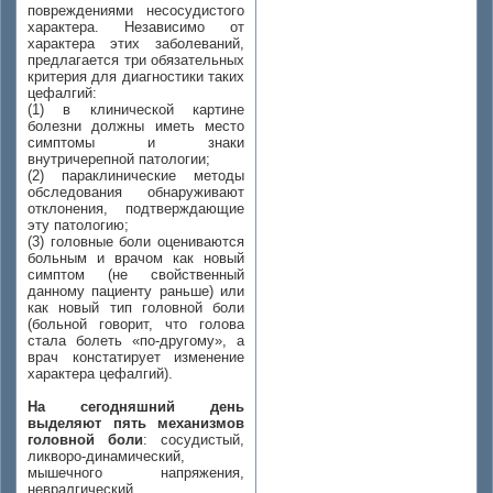
повреждениями несосудистого
характера. Независимо от
характера этих заболеваний,
предлагается три обязательных
критерия для диагностики таких
цефалгий:
(1) в клинической картине
болезни должны иметь место
симптомы и знаки
внутричерепной патологии;
(2) параклинические методы
обследования обнаруживают
отклонения, подтверждающие
эту патологию;
(3) головные боли оцениваются
больным и врачом как новый
симптом (не свойственный
данному пациенту раньше) или
как новый тип головной боли
(больной говорит, что голова
стала болеть «по-другому», а
врач констатирует изменение
характера цефалгий).
На сегодняшний день
выделяют пять механизмов
головной боли
: сосудистый,
ликворо-динамический,
мышечного напряжения,
невралгический,