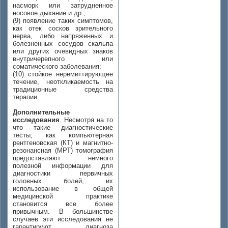
насморк или затрудненное
носовое дыхание и др.;
(9) появление таких симптомов,
как отек сосков зрительного
нерва, либо напряженных и
болезненных сосудов скальпа
или других очевидных знаков
внутричерепного или
соматического заболевания;
(10) стойкое неремиттирующее
течение, неоткликаемость на
традиционные средства
терапии.
Дополнительные
исследования
. Несмотря на то
что такие диагностические
тесты, как компьютерная
рентгеновская (КТ) и магнитно-
резонансная (МРТ) томография
предоставляют немного
полезной информации для
диагностики первичных
головных болей, их
использование в общей
медицинской практике
становится все более
привычным. В большинстве
случаев эти исследования не
гарантируют диагноза