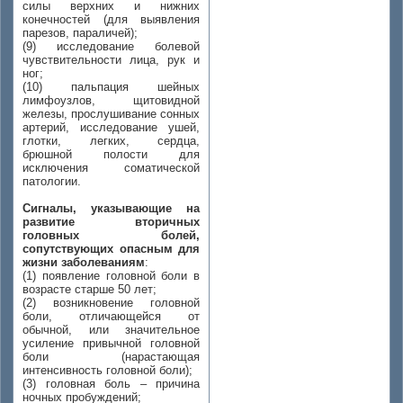
силы верхних и нижних
конечностей (для выявления
парезов, параличей);
(9) исследование болевой
чувствительности лица, рук и
ног;
(10) пальпация шейных
лимфоузлов, щитовидной
железы, прослушивание сонных
артерий, исследование ушей,
глотки, легких, сердца,
брюшной полости для
исключения соматической
патологии.
Сигналы, указывающие на
развитие вторичных
головных болей,
сопутствующих опасным для
жизни заболеваниям
:
(1) появление головной боли в
возрасте старше 50 лет;
(2) возникновение головной
боли, отличающейся от
обычной, или значительное
усиление привычной головной
боли (нарастающая
интенсивность головной боли);
(3) головная боль – причина
ночных пробуждений;