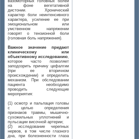
вазомоторных головных болей
на фоне вегетативной
дистонии. Хронический
характер боли неинтенсивного
характера, усиление ее при
эмоциональном или
умственном напряжении
говорят о тензионной боли
(головная боль напряжения).
Важное значение придают
клиническому или
объективному исследованию
,
которое часто позволяет
заподозрить причину цефалгии
(при ее вторичном
происхождении) и определить
механизм. При обследовании
пациента необходимо
проводить следующие
мероприятия:
(1) осмотр и пальпация головы
с целью определения
признаков травмы, мышечно-
сухожильных уплотнений и
пульсации височной артерии;
(2) исследование черепных
нервов, в том числе глазного
дна, при болезненности глаза