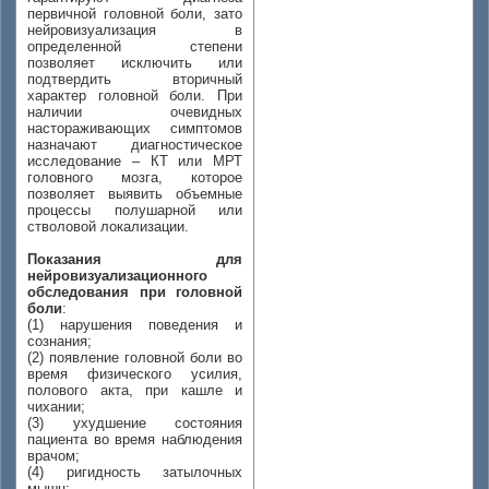
первичной головной боли, зато
нейровизуализация в
определенной степени
позволяет исключить или
подтвердить вторичный
характер головной боли. При
наличии очевидных
настораживающих симптомов
назначают диагностическое
исследование – КТ или МРТ
головного мозга, которое
позволяет выявить объемные
процессы полушарной или
стволовой локализации.
Показания для
нейровизуализационного
обследования при головной
боли
:
(1) нарушения поведения и
сознания;
(2) появление головной боли во
время физического усилия,
полового акта, при кашле и
чихании;
(3) ухудшение состояния
пациента во время наблюдения
врачом;
(4) ригидность затылочных
мышц;