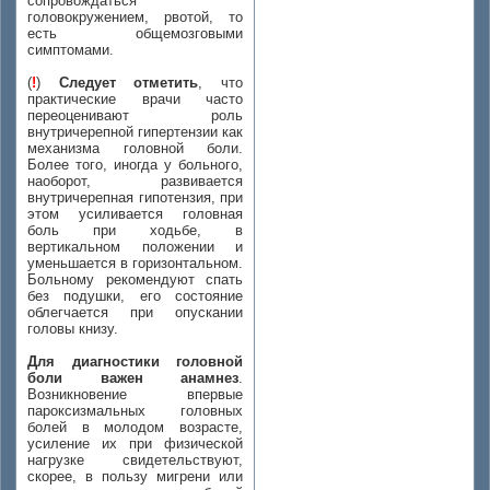
сопровождаться
головокружением, рвотой, то
есть общемозговыми
симптомами.
(
!
)
Следует отметить
, что
практические врачи часто
переоценивают роль
внутричерепной гипертензии как
механизма головной боли.
Более того, иногда у больного,
наоборот, развивается
внутричерепная гипотензия, при
этом усиливается головная
боль при ходьбе, в
вертикальном положении и
уменьшается в горизонтальном.
Больному рекомендуют спать
без подушки, его состояние
облегчается при опускании
головы книзу.
Для диагностики головной
боли важен анамнез
.
Возникновение впервые
пароксизмальных головных
болей в молодом возрасте,
усиление их при физической
нагрузке свидетельствуют,
скорее, в пользу мигрени или