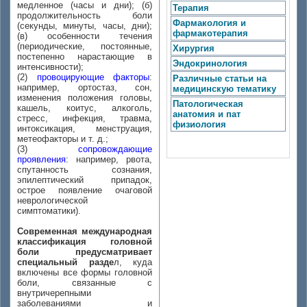
медленное (часы и дни); (б)
Терапия
продолжительность боли
Фармакология и
(секунды, минуты, часы, дни);
фармакотерапия
(в) особенности течения
(периодические, постоянные,
Хирургия
постепенно нарастающие в
Эндокринология
интенсивности);
(2)
провоцирующие факторы
:
Различные статьи на
например, ортостаз, сон,
медицинскую тематику
изменения положения головы,
Патологическая
кашель, коитус, алкоголь,
анатомия и пат
стресс, инфекция, травма,
физиология
интоксикация, менструация,
метеофакторы и т. д.;
(3)
сопровождающие
проявления
: например, рвота,
спутанность сознания,
эпилептический припадок,
острое появление очаговой
неврологической
симптоматики).
Современная международная
классификация головной
боли предусматривает
специальный разде
л, куда
включены все формы головной
боли, связанные с
внутричерепными
заболеваниями и