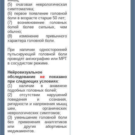
(5) очаговая неврологическая
симптоматика;
(6) первое появление головной
боли в возрасте старше 50 лет;
(7) возникновение головных
болей более сильных, чем
обычно;
(8) изменение привычного
характера головной боли.
При наличии односторонней
пульсирующей головной боли
проводят ангиографию или МРТ
в сосудистом режиме.
Нейровизуальное
обследование
не
показано
при следующих условиях
:
(1) наличии в анамнезе
подобных головных болей;
(2) отсутствии нарушений
поведения и сознания,
ригидности и напряжения мышц
шеи, органических
неврологических симптомов;
(3) уменьшение головной боли
без применения аналгетиков
или других абортивных
медикаментов.