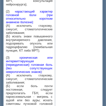
МРТ, консультация
нейрохирурга);
(2)
нарастающий характер
головной боли (при
относительно коротком
анамнезе болезни)
:
(А) исключить глаукому,
синусит, стоматологические
заболевания;
(Б) искать знаки повышенного
внутричерепного давления,
подозревать опухоль или
гидроцефалию (люмбальная
пункция, КТ либо МРТ);
(3)
хроническая или
интермиттирующая
(периодическая) головная боль
(без сопутствующих
неврологических знаков)
:
(А) исключить глаукому,
синусит, стоматологические
заболевания;
(Б) если боль почти
постоянная, следует
предполагать ГБН, если
пароксизмальная - мигрень с
аурой или без ауры; искать
симптомы пучковой головной