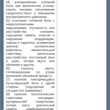
(4) возникновение головной
боли при физическом усилии,
кашле, чихании, натуживании
свидетельствует о повышении
внутричерепного давления;
(5) сочетание головной боли с
неврологическими
нарушениями: спутанность или
расстройства сознания,
нарушения памяти, атаксия и
нарушения координации,
парезы и параличи, асимметрия
зрачков, сухожильные
рефлексы, менингеальные
симптомы, зрительные
расстройства, постоянный звон
в ушах, потеря вкуса или
обоняния и другие;
(6) тошнота, рвота,
головокружение по утрам
(возможен объемный процесс);
(7) наличие повторяющейся
пульсирующей боли с одной
стороны (подозрение на
сосудистую аневризму);
(8) наличие патологических
симптомов лихорадки,
артериальной гипертензии;
потеря веса, длительный
кашель, лимфоаденопатия,