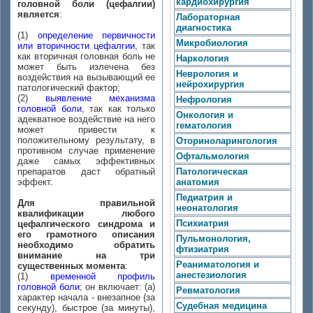
кардиохирургия
головной боли (цефалгии)
является
:
Лабораторная
диагностика
(1)
определение первичности
Микробиология
или вторичности цефалгии
, так
как вторичная головная боль не
Наркология
может быть излечена без
Неврология и
воздействия на вызывающий ее
нейрохирургия
патологический фактор;
(2)
выявление механизма
Нефрология
головной боли
, так как только
Онкология и
адекватное воздействие на него
гематология
может привести к
положительному результату, в
Оториноларингология
противном случае применение
Офтальмология
даже самых эффективных
препаратов даст обратный
Патологическая
эффект.
анатомия
Педиатрия и
Для правильной
неонатология
квалификации любого
Психиатрия
цефалгического синдрома и
его грамотного описания
Пульмонология,
необходимо обратить
фтизиатрия
внимание на три
Реаниматология и
существенных момента
:
анестезиология
(1)
временной профиль
головной боли
; он включает: (а)
Ревматология
характер начала - внезапное (за
Судебная медицина
секунду), быстрое (за минуты),