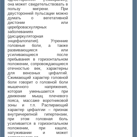
она может свидетельствовать в
пользу мигрени. При
двусторонней пульсации можно
думать о вегетативной
дистонии или
цереброваскулярных
заболеваниях
(дисциркуляторная
энцефалопатия). Утренние
головные боли, а также
развивающиеся или
усиливающиеся после
пребывания в горизонтальном
положении, сопровождающиеся
отечностью век, характерны
для венозных цефалгий.
Сжимающий характер головной
боли говорит о головной боли
мышечного напряжения,
которая уменьшается при
движении мышц плечевого
пояса, массаже воротниковой
зоны и т.п. Распирающий
характер цефалгии – признак
внутричерепной гипертензии,
при этом головная боль
усиливается в горизонтальном
положении, при кашле,
натуживании и может