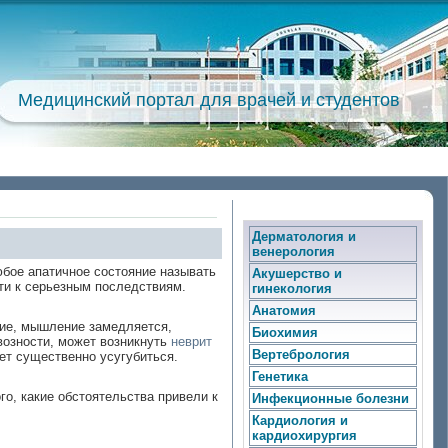
Медицинский портал для врачей и студентов
Дерматология и
венерология
юбое апатичное состояние называть
Акушерство и
ти к серьезным последствиям.
гинекология
Анатомия
ние, мышление замедляется,
Биохимия
возности, может возникнуть
неврит
Вертебрология
ет существенно усугубиться.
Генетика
о, какие обстоятельства привели к
Инфекционные болезни
Кардиология и
кардиохирургия