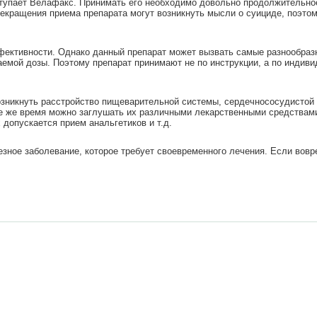
упает Велафакс. Принимать его необходимо довольно продолжительное
прекращения приема препарата могут возникнуть мысли о суициде, поэто
фективности. Однако данный препарат может вызвать самые разнообраз
аемой дозы. Поэтому препарат принимают не по инструкции, а по индив
озникнуть расстройство пищеварительной системы, сердечнососудистой
ое же время можно заглушать их различными лекарственными средствами
 допускается прием анальгетиков и т.д.
ьезное заболевание, которое требует своевременного лечения. Если вовр