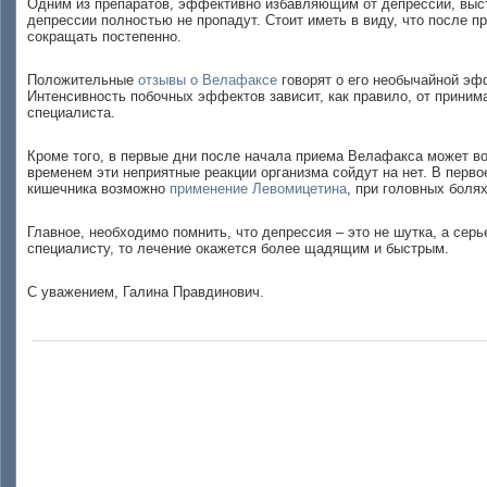
Одним из препаратов, эффективно избавляющим от депрессии, выст
депрессии полностью не пропадут. Стоит иметь в виду, что после 
сокращать постепенно.
Положительные
отзывы о Велафаксе
говорят о его необычайной эф
Интенсивность побочных эффектов зависит, как правило, от приним
специалиста.
Кроме того, в первые дни после начала приема Велафакса может в
временем эти неприятные реакции организма сойдут на нет. В перв
кишечника возможно
применение Левомицетина
, при головных болях
Главное, необходимо помнить, что депрессия – это не шутка, а сер
специалисту, то лечение окажется более щадящим и быстрым.
С уважением, Галина Правдинович.