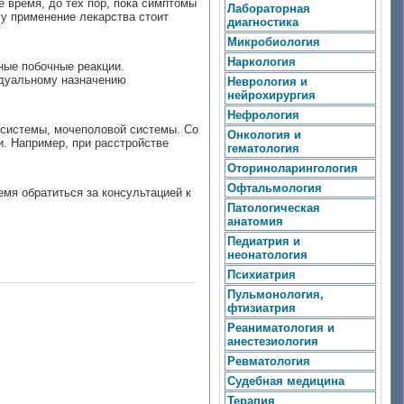
 время, до тех пор, пока симптомы
Лабораторная
му применение лекарства стоит
диагностика
Микробиология
Наркология
ные побочные реакции.
идуальному назначению
Неврология и
нейрохирургия
Нефрология
 системы, мочеполовой системы. Со
Онкология и
. Например, при расстройстве
гематология
Оториноларингология
Офтальмология
емя обратиться за консультацией к
Патологическая
анатомия
Педиатрия и
неонатология
Психиатрия
Пульмонология,
фтизиатрия
Реаниматология и
анестезиология
Ревматология
Судебная медицина
Терапия