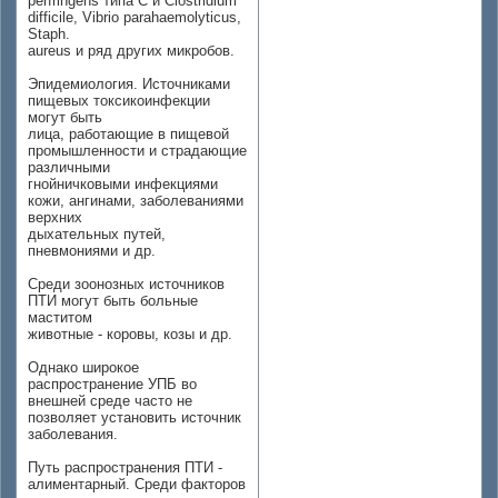
perfringens типа С и Clostridium
difficile, Vibrio parahaemolyticus,
Staph.
aureus и ряд других микробов.
Эпидемиология. Источниками
пищевых токсикоинфекции
могут быть
лица, работающие в пищевой
промышленности и страдающие
различными
гнойничковыми инфекциями
кожи, ангинами, заболеваниями
верхних
дыхательных путей,
пневмониями и др.
Среди зоонозных источников
ПТИ могут быть больные
маститом
животные - коровы, козы и др.
Однако широкое
распространение УПБ во
внешней среде часто не
позволяет установить источник
заболевания.
Путь распространения ПТИ -
алиментарный. Среди факторов