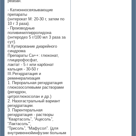
реабан.
- Катионносвязывающие
препараты
(энтерокат М: 20-30 г, затем по
10 г 3 раза).
- Производные
поливинилпирролидона
(энтеродез 5 г/100 мл 3 раза за
сут).
II.Купирование диарейного
синдрома
Препараты Са++: глюконат,
глицерофосфат,
лактат - 5 г или карбонат
кальция - 30-50 г
III.Регидратация и
реминерализация
1. Пероральная регидратация
глюкозосолевыми растворами
(регидрон,
цитроглюкосолан и др.)
2. Назогастральный вариант
регидратации.
3. Парентеральная
регидратация - растворы
“Квартасоль”, “Ацесоль”,
“Лактасоль'”,
“Трисоль”, “Мафусол”. (для
внутривеннойинфузии больным