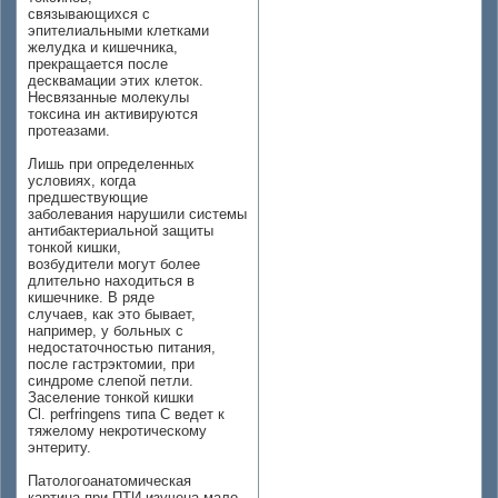
связывающихся с
эпителиальными клетками
желудка и кишечника,
прекращается после
десквамации этих клеток.
Несвязанные молекулы
токсина ин активируются
протеазами.
Лишь при определенных
условиях, когда
предшествующие
заболевания нарушили системы
антибактериальной защиты
тонкой кишки,
возбудители могут более
длительно находиться в
кишечнике. В ряде
случаев, как это бывает,
например, у больных с
недостаточностью питания,
после гастрэктомии, при
синдроме слепой петли.
Заселение тонкой кишки
Cl. perfringens типа С ведет к
тяжелому некротическому
энтериту.
Патологоанатомическая
картина при ПТИ изучена мало.