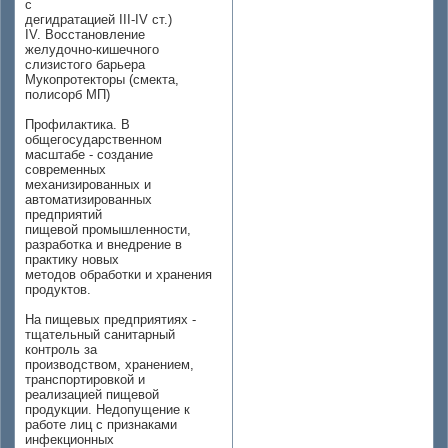
с
дегидратацией III-IV ст.)
IV. Восстановление
желудочно-кишечного
слизистого барьера
Мукопротекторы (смекта,
полисорб МП)
Профилактика. В
общегосударственном
масштабе - создание
современных
механизированных и
автоматизированных
предприятий
пищевой промышленности,
разработка и внедрение в
практику новых
методов обработки и хранения
продуктов.
На пищевых предприятиях -
тщательный санитарный
контроль за
производством, хранением,
транспортировкой и
реализацией пищевой
продукции. Недопущение к
работе лиц с признаками
инфекционных