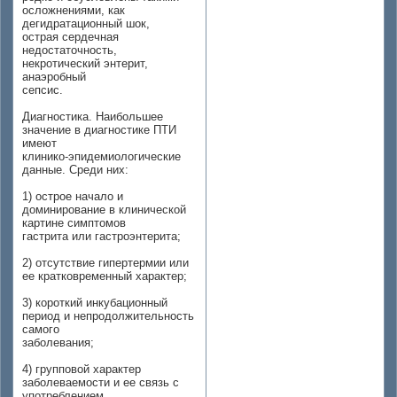
осложнениями, как
дегидратационный шок,
острая сердечная
недостаточность,
некротический энтерит,
анаэробный
сепсис.
Диагностика. Наибольшее
значение в диагностике ПТИ
имеют
клинико-эпидемиологические
данные. Среди них:
1) острое начало и
доминирование в клинической
картине симптомов
гастрита или гастроэнтерита;
2) отсутствие гипертермии или
ее кратковременный характер;
3) короткий инкубационный
период и непродолжительность
самого
заболевания;
4) групповой характер
заболеваемости и ее связь с
употреблением