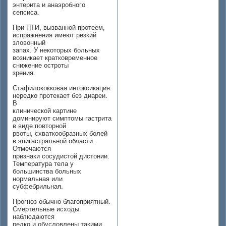
энтерита и анаэробного
сепсиса.
При ПТИ, вызванной протеем,
испражнения имеют резкий
зловонный
запах. У некоторых больных
возникает кратковременное
снижение остроты
зрения.
Стафилококковая интоксикация
нередко протекает без диареи.
В
клинической картине
доминируют симптомы гастрита
в виде повторной
рвоты, схваткообразных болей
в эпигастральной области.
Отмечаются
признаки сосудистой дистонии.
Температура тела у
большинства больных
нормальная или
субфебрильная.
Прогноз обычно благоприятный.
Смертельные исходы
наблюдаются
редко и обусловлены такими