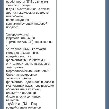
особенности ПТИ во многом
зависят от вида
и дозы экзотоксинов, а также
других токсических веществ
микробного
происхождения,
контаминирующих пищевой
продукт.
Энтеротоксины
(термолабильный и
термостабильный), связываясь
с
эпителиальными клетками
желудка и кишечника,
воздействуют на
ферментативные системы
эпителиоцитов, не вызывая в
этих органах
морфологических изменений.
Среди активируемых
энтеротоксинами
ферментов - аденилатциклаза и
гуанилатцик-лаза, повышающие
образование в клетках
слизистой оболочки
биологически активных
веществ
- цАМФ и цГМФ. Под
воздействием токсинов