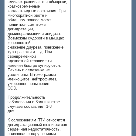
случаях развиваются обмороки,
кратковременные
коллаптоидные состояния. При
многократной рвоте и
обильном поносе могут
появиться симптомы
дегидратации,
деминерализации и ацидоза.
Возможны судороги в мышцах
конечностей,
снижение диуреза, понижение
тургора кожи и т. д. При
своевременной
адекватной терапии эти
явления быстро купируются.
Печень и селезенка не
увеличены. В гемограмме
-лейкоцитоз, нейтрофилез,
умеренное повышение
СОЭ.
Продолжительность
заболевания в большинстве
случаев составляет 1-3
дня.
К осложнениям ПТИ относятся
дегидратационный шок и острая
сердечная недостаточность,
связанная с нарушениями