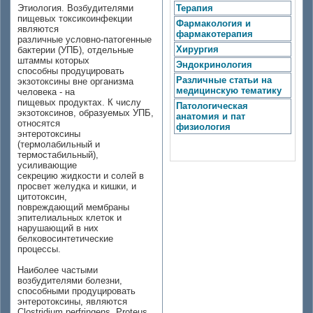
Этиология. Возбудителями
Терапия
пищевых токсикоинфекции
Фармакология и
являются
фармакотерапия
различные условно-патогенные
Хирургия
бактерии (УПБ), отдельные
штаммы которых
Эндокринология
способны продуцировать
Различные статьи на
экзотоксины вне организма
медицинскую тематику
человека - на
пищевых продуктах. К числу
Патологическая
экзотоксинов, образуемых УПБ,
анатомия и пат
относятся
физиология
энтеротоксины
(термолабильный и
термостабильный),
усиливающие
секрецию жидкости и солей в
просвет желудка и кишки, и
цитотоксин,
повреждающий мембраны
эпителиальных клеток и
нарушающий в них
белковосинтетические
процессы.
Наиболее частыми
возбудителями болезни,
способными продуцировать
энтеротоксины, являются
Clostridium perfringens, Proteus