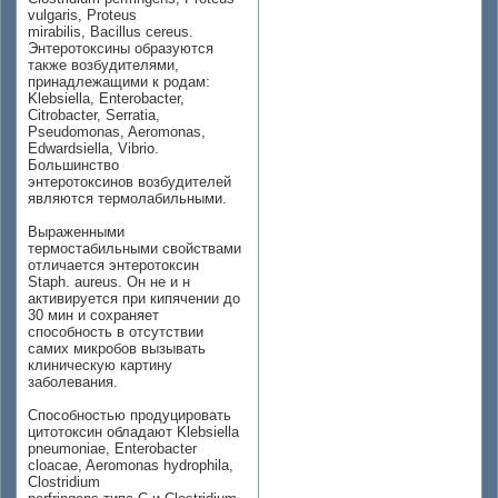
vulgaris, Proteus
mirabilis, Bacillus cereus.
Энтеротоксины образуются
также возбудителями,
принадлежащими к родам:
Klebsiella, Enterobacter,
Citrobacter, Serratia,
Pseudomonas, Aeromonas,
Edwardsiella, Vibrio.
Большинство
энтеротоксинов возбудителей
являются термолабильными.
Выраженными
термостабильными свойствами
отличается энтеротоксин
Staph. aureus. Он не и н
активируется при кипячении до
30 мин и сохраняет
способность в отсутствии
самих микробов вызывать
клиническую картину
заболевания.
Способностью продуцировать
цитотоксин обладают Klebsiella
pneumoniae, Enterobacter
cloacae, Aeromonas hydrophila,
Clostridium