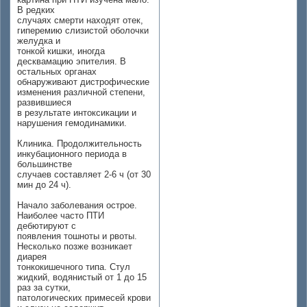
В редких
случаях смерти находят отек,
гиперемию слизистой оболочки
желудка и
тонкой кишки, иногда
десквамацию эпителия. В
остальных органах
обнаруживают дистрофические
изменения различной степени,
развившиеся
в результате интоксикации и
нарушения гемодинамики.
Клиника. Продолжительность
инкубационного периода в
большинстве
случаев составляет 2-6 ч (от 30
мин до 24 ч).
Начало заболевания острое.
Наиболее часто ПТИ
дебютируют с
появления тошноты и рвоты.
Несколько позже возникает
диарея
тонкокишечного типа. Стул
жидкий, водянистый от 1 до 15
раз за сутки,
патологических примесей крови