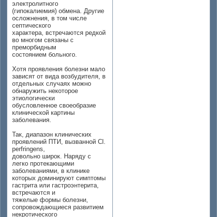
электролитного
(гипокалиемия) обмена. Другие
осложнения, в том числе
септического
характера, встречаются редкой
во многом связаны с
преморбидным
состоянием больного.
Хотя проявления болезни мало
зависят от вида возбудителя, в
отдельных случаях можно
обнаружить некоторое
этиологически
обусловленное своеобразие
клинической картины
заболевания.
Так, диапазон клинических
проявлений ПТИ, вызванной Cl.
perfringens,
довольно широк. Наряду с
легко протекающими
заболеваниями, в клинике
которых доминируют симптомы
гастрита или гастроэнтерита,
встречаются и
тяжелые формы болезни,
сопровождающиеся развитием
некротического