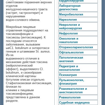
кардиохирургия
симптомами поражения верхних
отделов
Лабораторная
желудочно-кишечного тракта
диагностика
(гастрит, гастроэнтерит) и
Микробиология
нарушениями
Наркология
водно-солевого обмена.
Неврология и
Микробные пищевые
нейрохирургия
отравления подразделяют на
Нефрология
токсикоинфекции и
токсикозы (интоксикации). К
Онкология и
последним относятся
гематология
заболевания, вызываем
Оториноларингология
ыеС1. botulinum и энтеротокси
генным и штаммами St. aureus.
Офтальмология
Из-за
Патологическая
выраженного отличия в
анатомия
механизме действия токсина
(нейроплегический
Педиатрия и
эффект), выделяемого Cl.
неонатология
botulinum, и своеобразия
Психиатрия
клинической картины
ботулизм описан отдельно.
Пульмонология,
Стафилококковая интоксикация,
фтизиатрия
близкая по
Реаниматология и
клинике к пищевым
анестезиология
токсикоинфекциям,
представлена в данном
Ревматология
разделе.
Судебная медицина