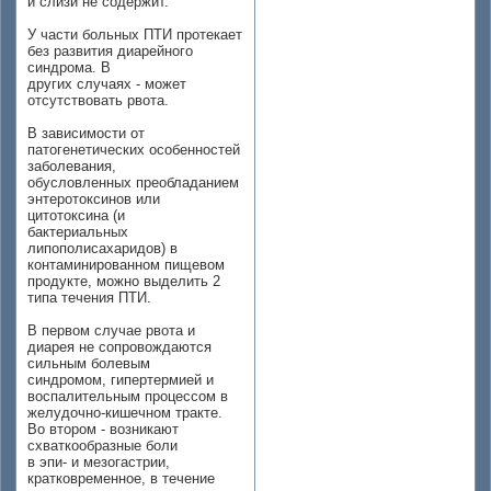
и слизи не содержит.
У части больных ПТИ протекает
без развития диарейного
синдрома. В
других случаях - может
отсутствовать рвота.
В зависимости от
патогенетических особенностей
заболевания,
обусловленных преобладанием
энтеротоксинов или
цитотоксина (и
бактериальных
липополисахаридов) в
контаминированном пищевом
продукте, можно выделить 2
типа течения ПТИ.
В первом случае рвота и
диарея не сопровождаются
сильным болевым
синдромом, гипертермией и
воспалительным процессом в
желудочно-кишечном тракте.
Во втором - возникают
схваткообразные боли
в эпи- и мезогастрии,
кратковременное, в течение