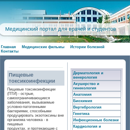
Медицинский портал для врачей и студентов
Главная
Медицинские фильмы
Истории болезней
Контакты
Дерматология и
Пищевые
венерология
токсикоинфекции
Акушерство и
гинекология
Пищевые токсикоинфекции
(ПТИ) - острые,
Анатомия
самоограничивающиеся
Биохимия
заболевания, вызываемые
условно-патогенными
Вертебрология
бактериями, способными
Генетика
продуцировать экзотоксины вне
организма человека - в
Инфекционные болезни
пищевых
Кардиология и
продуктах, и протекающие с