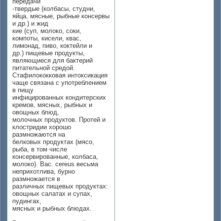
передачи
-твердые (колбасы, студни,
яйца, мясные, рыбные консервы
и др.) и жид
кие (суп, молоко, соки,
компоты, кисели, квас,
лимонад, пиво, коктейли и
др.) пищевые продукты,
являющиеся для бактерий
питательной средой.
Стафилококковая интоксикация
чаще связана с употреблением
в пищу
инфицированных кондитерских
кремов, мясных, рыбных и
овощных блюд,
молочных продуктов. Протей и
клостридии хорошо
размножаются на
белковых продуктах (мясо,
рыба, в том числе
консервированные, колбаса,
молоко). Вас. cereus весьма
неприхотлива, бурно
размножается в
различных пищевых продуктах:
овощных салатах и супах,
пудингах,
мясных и рыбных блюдах.