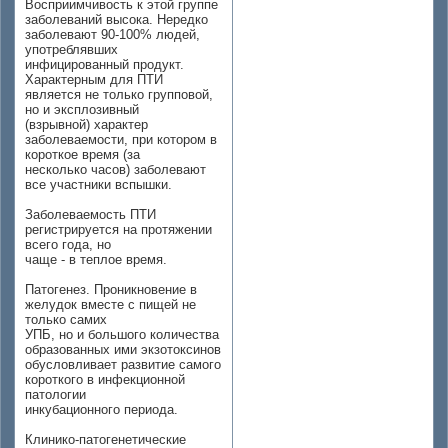
Восприимчивость к этой группе
заболеваний высока. Нередко
заболевают 90-100% людей,
употреблявших
инфицированный продукт.
Характерным для ПТИ
является не только групповой,
но и эксплозивный
(взрывной) характер
заболеваемости, при котором в
короткое время (за
несколько часов) заболевают
все участники вспышки.
Заболеваемость ПТИ
регистрируется на протяжении
всего года, но
чаще - в теплое время.
Патогенез. Проникновение в
желудок вместе с пищей не
только самих
УПБ, но и большого количества
образованных ими экзотоксинов
обусловливает развитие самого
короткого в инфекционной
патологии
инкубационного периода.
Клинико-патогенетические