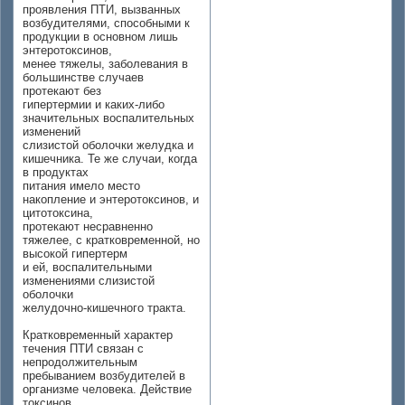
проявления ПТИ, вызванных
возбудителями, способными к
продукции в основном лишь
энтеротоксинов,
менее тяжелы, заболевания в
большинстве случаев
протекают без
гипертермии и каких-либо
значительных воспалительных
изменений
слизистой оболочки желудка и
кишечника. Те же случаи, когда
в продуктах
питания имело место
накопление и энтеротоксинов, и
цитотоксина,
протекают несравненно
тяжелее, с кратковременной, но
высокой гипертерм
и ей, воспалительными
изменениями слизистой
оболочки
желудочно-кишечного тракта.
Кратковременный характер
течения ПТИ связан с
непродолжительным
пребыванием возбудителей в
организме человека. Действие
токсинов,