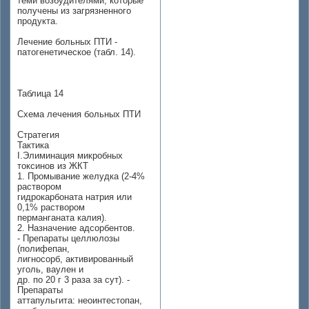
теми возбудителями, которые
получены из загрязненного
продукта.
Лечение больных ПТИ -
патогенетическое (табл. 14).
Таблица 14
Схема лечения больных ПТИ
Стратегия
Тактика
I.Элиминация микробных
токсинов из ЖКТ
1. Промывание желудка (2-4%
раствором
гидрокарбоната натрия или
0,1% раствором
перманганата калия).
2. Назначение адсорбентов.
- Препараты целлюлозы
(полифепан,
лигносорб, активированный
уголь, ваулен и
др. по 20 г 3 раза за сут). -
Препараты
аттапульгита: неоинтестопан,