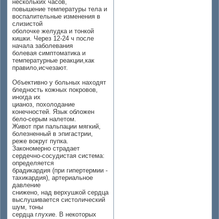
нескольких часов,
повышение температуры тела и
воспалительные изменения в
слизистой
оболочке желудка и тонкой
кишки. Через 12-24 ч после
начала заболевания
болевая симптоматика и
температурные реакции,как
правило,исчезают.
Объективно у больных находят
бледность кожных покровов,
иногда их
цианоз, похолодание
конечностей. Язык обложен
бело-серым налетом.
Живот при пальпации мягкий,
болезненный в эпигастрии,
реже вокруг пупка.
Закономерно страдает
сердечно-сосудистая система:
определяется
брадикардия (при гипертермии -
тахикардия), артериальное
давление
снижено, над верхушкой сердца
выслушивается систолический
шум, тоны
сердца глухие. В некоторых