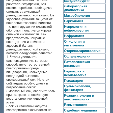
пищеварительная система
кардиохирургия
работала безупречно, без
Лабораторная
всяких перебоев, необходимо
диагностика
следить за луковицей
двенадцатиперстной кишки. Ее
Микробиология
здоровая функция защитит от
Наркология
появления язвенной болезни,
т.к. при нарушении слизистой
Неврология и
оболочки, появляется угроза
нейрохирургия
сильной кислотности. Как
Нефрология
предотвратить ненужные
Онкология и
последствия и соблюсти
гематология
здоровый баланс
двенадцатиперстной кишки,
Оториноларингология
помогут следующие рецепты:
Офтальмология
1. Чтобы увеличить
слюновыделения, которые
Патологическая
способствуют естественной
анатомия
благоприятной среде
Педиатрия и
пищеварения, необходимо
неонатология
перед едой выпивать
свежевыжатый сок. Но стоит
Психиатрия
соблюдать особую диету в
Пульмонология,
потребление соков:
фтизиатрия
• морковный сок, облегчит боль
при гастрите, способствует
Реаниматология и
восстановлению кишечной
анестезиология
язвы;
Ревматология
• сок из квашеной капусты
благоприятно сказывается на
Судебная медицина