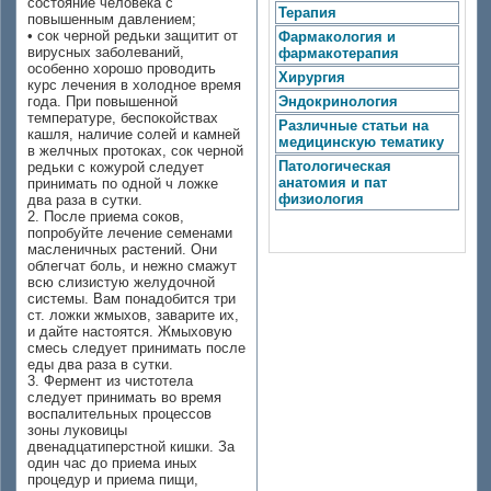
состояние человека с
Терапия
повышенным давлением;
• сок черной редьки защитит от
Фармакология и
вирусных заболеваний,
фармакотерапия
особенно хорошо проводить
Хирургия
курс лечения в холодное время
года. При повышенной
Эндокринология
температуре, беспокойствах
Различные статьи на
кашля, наличие солей и камней
медицинскую тематику
в желчных протоках, сок черной
Патологическая
редьки с кожурой следует
анатомия и пат
принимать по одной ч ложке
физиология
два раза в сутки.
2. После приема соков,
попробуйте лечение семенами
масленичных растений. Они
облегчат боль, и нежно смажут
всю слизистую желудочной
системы. Вам понадобится три
ст. ложки жмыхов, заварите их,
и дайте настоятся. Жмыховую
смесь следует принимать после
еды два раза в сутки.
3. Фермент из чистотела
следует принимать во время
воспалительных процессов
зоны луковицы
двенадцатиперстной кишки. За
один час до приема иных
процедур и приема пищи,