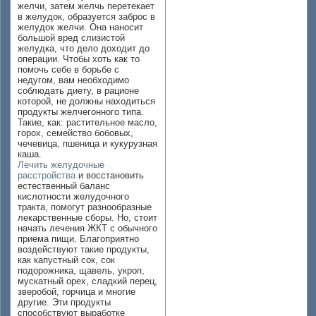
желчи, затем желчь перетекает
в желудок, образуется заброс в
желудок желчи. Она наносит
большой вред слизистой
желудка, что дело доходит до
операции. Чтобы хоть как то
помочь себе в борьбе с
недугом, вам необходимо
соблюдать диету, в рационе
которой, не должны находиться
продукты желчегонного типа.
Такие, как: растительное масло,
горох, семейство бобовых,
чечевица, пшеница и кукурузная
каша.
Лечить желудочные
расстройства
и восстановить
естественный баланс
кислотности желудочного
тракта, помогут разнообразные
лекарственные сборы. Но, стоит
начать лечения ЖКТ с обычного
приема пищи. Благоприятно
воздействуют такие продукты,
как капустный сок, сок
подорожника, щавель, укроп,
мускатный орех, сладкий перец,
зверобой, горчица и многие
другие. Эти продукты
способствуют выработке