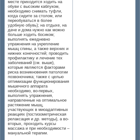
месте приходится ходить на
обуви с высоким каблуком,
необходимо снимать туфли,
когда сидите за столом, или
переобуваться в более
удобную обувь); на отдыхе, на
даче и дома нужно как можно
больше ходить босиком;
выполнять ежедневно
упражнения на укрепление
мышц спины, а также верхних и
нижних конечностей; проводить
профилактику и лечение тех
заболеваний (см. выше),
которые являются факторами
риска возникновения патологии
позвоночника; также с целью
оптимизации функционирования
мышечного аппарата
необходимо, во-первых,
выполнять упражнения,
направленные на оптимальное
растяжение мышц,
участвующих в миоадаптивных
реакциях (постизометрическая
релаксация и др. методы), а во-
вторых, проходить курсы
массажа и при необходимости –
мануальной терапии.