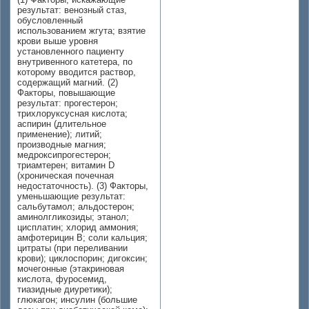
результат: венозный стаз,
обусловленный
использованием жгута; взятие
крови выше уровня
установленного пациенту
внутривенного катетера, по
которому вводится раствор,
содержащий магний. (2)
Факторы, повышающие
результат: прогестерон;
трихлоруксусная кислота;
аспирин (длительное
применение); литий;
производные магния;
медроксипрогестерон;
триамтерен; витамин D
(хроническая почечная
недостаточность). (3) Факторы,
уменьшающие результат:
сальбутамол; альдостерон;
аминолгликозиды; этанол;
цисплатин; хлорид аммония;
амфотерицин В; соли кальция;
цитраты (при переливании
крови); циклоспорин; дигоксин;
мочегонные (этакриновая
кислота, фуросемид,
тиазидные диуретики);
глюкагон; инсулин (большие