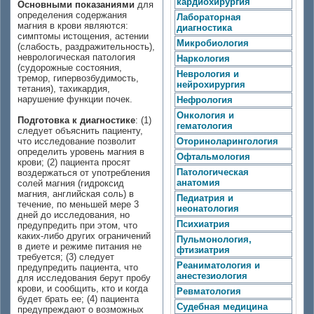
кардиохирургия
Основными показаниями
для
определения содержания
Лабораторная
магния в крови являются:
диагностика
симптомы истощения, астении
Микробиология
(слабость, раздражительность),
неврологическая патология
Наркология
(судорожные состояния,
Неврология и
тремор, гипервозбудимость,
нейрохирургия
тетания), тахикардия,
нарушение функции почек.
Нефрология
Онкология и
Подготовка к диагностике
: (1)
гематология
следует объяснить пациенту,
что исследование позволит
Оториноларингология
определить уровень магния в
Офтальмология
крови; (2) пациента просят
Патологическая
воздержаться от употребления
анатомия
солей магния (гидроксид
магния, английская соль) в
Педиатрия и
течение, по меньшей мере 3
неонатология
дней до исследования, но
Психиатрия
предупредить при этом, что
каких-либо других ограничений
Пульмонология,
в диете и режиме питания не
фтизиатрия
требуется; (3) следует
Реаниматология и
предупредить пациента, что
анестезиология
для исследования берут пробу
крови, и сообщить, кто и когда
Ревматология
будет брать ее; (4) пациента
Судебная медицина
предупреждают о возможных