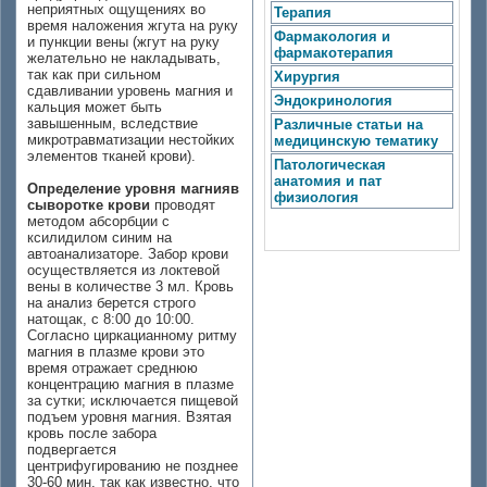
неприятных ощущениях во
Терапия
время наложения жгута на руку
Фармакология и
и пункции вены (жгут на руку
фармакотерапия
желательно не накладывать,
так как при сильном
Хирургия
сдавливании уровень магния и
Эндокринология
кальция может быть
завышенным, вследствие
Различные статьи на
микротравматизации нестойких
медицинскую тематику
элементов тканей крови).
Патологическая
анатомия и пат
Определение уровня магнияв
физиология
сыворотке крови
проводят
методом абсорбции с
ксилидилом синим на
автоанализаторе. Забор крови
осуществляется из локтевой
вены в количестве 3 мл. Кровь
на анализ берется строго
натощак, с 8:00 до 10:00.
Согласно циркацианному ритму
магния в плазме крови это
время отражает среднюю
концентрацию магния в плазме
за сутки; исключается пищевой
подъем уровня магния. Взятая
кровь после забора
подвергается
центрифугированию не позднее
30-60 мин, так как известно, что