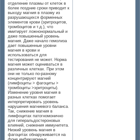
отделение плазмы от клеток в
более поздние сроки приводит к
выходу магния в плазму из
разрушающихся форменных
элементов крови (эритроцитов,
тромбоцитов и т.д.), что
имитирует ложнонормальный и
даже повышенный уровень
магния. Даже начало гемолиза
дает повышенные уровни
магния в крови и
использоваться для
тестирования не может. Норма
магния может оцениваться в
различных клетках. При этом
они не только по-разному
концентрируют магний
(лимфоциты > фагоциты >
тромбоциты >эритроциты).
Изменение уровня магния в
разных клетках помогает
интерпретировать уровень
нарушения магниевого баланса.
Так, снижение магния в
лимфоцитах патогномонично
для гиперальдостероновых
влияний, снижения иммунитета.
Низкий уровень магния в
фагоцитах обнаруживается на
фоне инфекционных