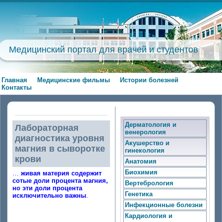
Медицинский портал для врачей и студентов
Главная
Медицинские фильмы
Истории болезней
Контакты
Дерматология и
Лабораторная
венерология
диагностика уровня
Акушерство и
магния в сыворотке
гинекология
крови
Анатомия
Биохимия
…
живая материя содержит
сотые доли процента магния,
Вертебрология
но эти доли процента
Генетика
исключительно важны
.
Инфекционные болезни
Кардиология и