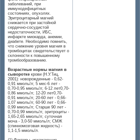
заболеваний, при
иммунодефицитных
состояниях, опухолях.
Эритроцитарный магний
снижается при застойной
сердечно-сосудистой
недостаточности, ИБС,
инфаркте миокарда, анемии,
диабете. Необходимо помнить,
что снижение уровня магния в
тромбоцитах свидетельствует о
склонности к повышенному
тромбообразованию.
Возрастные нормы магния в
сыворотке
крови (Н.У.Тиц,
2001): новорожденные - 0,62-
0,91 ммоль/л; 5 мес-6 лет -
0,70-0,95 ммоль/л; 6-12 лет0,70-
0,86 ммоль/л; 12-20 лет0,70-
0,91 ммоль/л; 20-60 лет - 0,66-
1,07 ммоль/л; 60-90 лет - 0,66-
0,99 ммоль/л; Старше 90 лет -
0,70-0,99 ммоль/л; эритроциты -
1,65-2,65 ммоль/л; суточная
моча - 3,0-50 ммоль/л; СМЖ
(спинномозговая жидкость) -
1,1-1,5 ммоль/л.
(1) Факторы, искажающие