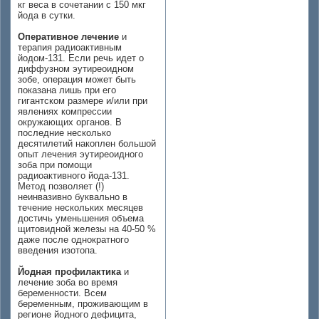
кг веса в сочетании с 150 мкг
йода в сутки.
Оперативное лечение
и
терапия радиоактивным
йодом-131. Если речь идет о
диффузном эутиреоидном
зобе, операция может быть
показана лишь при его
гигантском размере и/или при
явлениях компрессии
окружающих органов. В
последние несколько
десятилетий накоплен большой
опыт лечения эутиреоидного
зоба при помощи
радиоактивного йода-131.
Метод позволяет (!)
неинвазивно буквально в
течение нескольких месяцев
достичь уменьшения объема
щитовидной железы на 40-50 %
даже после однократного
введения изотопа.
Йодная профилактика
и
лечение зоба во время
беременности. Всем
беременным, проживающим в
регионе йодного дефицита,