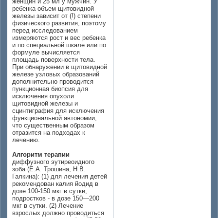
женщин и 25 мл у мужчин. У
ребенка объем щитовидной
железы зависит от (!) степени
физического развития, поэтому
перед исследованием
измеряются рост и вес ребенка
и по специальной шкале или по
формуле вычисляется
площадь поверхности тела.
При обнаружении в щитовидной
железе узловых образований
дополнительно проводится
пункционная биопсия для
исключения опухоли
щитовидной железы и
сцинтиграфия для исключения
функциональной автономии,
что существенным образом
отразится на подходах к
лечению.
Алгоритм терапии
диффузного эутиреоидного
зоба (Е.А. Трошина, Н.В.
Галкина): (1) для лечения детей
рекомендован калия йодид в
дозе 100-150 мкг в сутки,
подростков - в дозе 150—200
мкг в сутки. (2) Лечение
взрослых должно проводиться