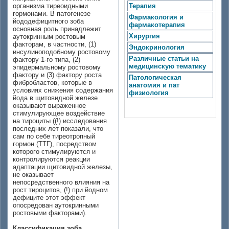
организма тиреоидными
Терапия
гормонами. В патогенезе
Фармакология и
йододефицитного зоба
фармакотерапия
основная роль принадлежит
Хирургия
аутокринным ростовым
факторам, в частности, (1)
Эндокринология
инсулиноподобному ростовому
Различные статьи на
фактору 1-го типа, (2)
медицинскую тематику
эпидермальному ростовому
фактору и (3) фактору роста
Патологическая
фибробластов, которые в
анатомия и пат
условиях снижения содержания
физиология
йода в щитовидной железе
оказывают выраженное
стимулирующее воздействие
на тироциты ((!) исследования
последних лет показали, что
сам по себе тиреотропный
гормон (ТТГ), посредством
которого стимулируются и
контролируются реакции
адаптации щитовидной железы,
не оказывает
непосредственного влияния на
рост тироцитов, (!) при йодном
дефиците этот эффект
опосредован аутокринными
ростовыми факторами).
Классификация зоба
,