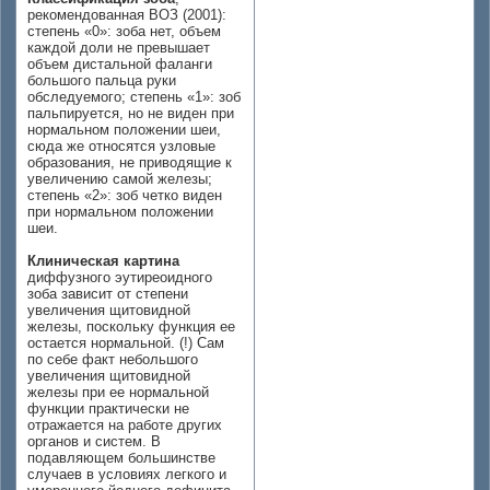
рекомендованная ВОЗ (2001):
степень «0»: зоба нет, объем
каждой доли не превышает
объем дистальной фаланги
большого пальца руки
обследуемого; степень «1»: зоб
пальпируется, но не виден при
нормальном положении шеи,
сюда же относятся узловые
образования, не приводящие к
увеличению самой железы;
степень «2»: зоб четко виден
при нормальном положении
шеи.
Клиническая картина
диффузного эутиреоидного
зоба зависит от степени
увеличения щитовидной
железы, поскольку функция ее
остается нормальной. (!) Сам
по себе факт небольшого
увеличения щитовидной
железы при ее нормальной
функции практически не
отражается на работе других
органов и систем. В
подавляющем большинстве
случаев в условиях легкого и