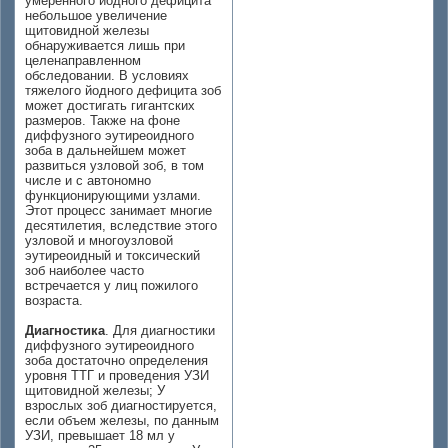
умеренного йодного дефицита
небольшое увеличение
щитовидной железы
обнаруживается лишь при
целенаправленном
обследовании. В условиях
тяжелого йодного дефицита зоб
может достигать гигантских
размеров. Также на фоне
диффузного эутиреоидного
зоба в дальнейшем может
развиться узловой зоб, в том
числе и с автономно
функционирующими узлами.
Этот процесс занимает многие
десятилетия, вследствие этого
узловой и многоузловой
эутиреоидный и токсический
зоб наиболее часто
встречается у лиц пожилого
возраста.
Диагностика
. Для диагностики
диффузного эутиреоидного
зоба достаточно определения
уровня ТТГ и проведения УЗИ
щитовидной железы; У
взрослых зоб диагностируется,
если объем железы, по данным
УЗИ, превышает 18 мл у