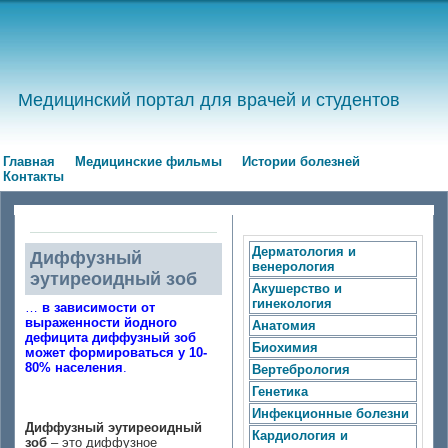
Медицинский портал для врачей и студентов
Главная
Медицинские фильмы
Истории болезней
Контакты
Дерматология и
Диффузный
венерология
эутиреоидный зоб
Акушерство и
гинекология
…
в зависимости от
выраженности йодного
Анатомия
дефицита диффузный зоб
Биохимия
может формироваться у 10-
80% населения
.
Вертебрология
Генетика
Инфекционные болезни
Диффузный эутиреоидный
Кардиология и
зоб
– это диффузное