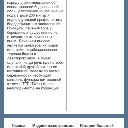
наряду с рекомендацией об
использовании йодированной
соли целесообразно назначение
йода в дозе 200 мкг для
индивидуальной профилактики
йододефицитных заболеваний.
Принципы лечения зоба у
беременных существенно не
отличаются от описанных
выше. Лечением выбора
является монотерапия йодом
или, реже, комбинированная
терапия йодом и
левотироксином; в обоих
случаях, когда речь идет о зобе
или любой другой патологии
щитовидной железы во время
беременности необходим
контроль функции щитовидной
железы (ТТГ+Т4св.) и, при
необходимости, ее коррекция.
Главная
Медицинские фильмы
Истории болезней