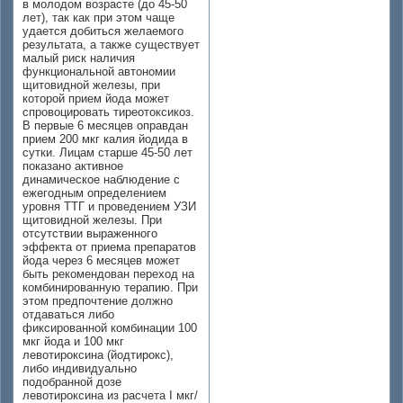
в молодом возрасте (до 45-50
лет), так как при этом чаще
удается добиться желаемого
результата, а также существует
малый риск наличия
функциональной автономии
щитовидной железы, при
которой прием йода может
спровоцировать тиреотоксикоз.
В первые 6 месяцев оправдан
прием 200 мкг калия йодида в
сутки. Лицам старше 45-50 лет
показано активное
динамическое наблюдение с
ежегодным определением
уровня ТТГ и проведением УЗИ
щитовидной железы. При
отсутствии выраженного
эффекта от приема препаратов
йода через 6 месяцев может
быть рекомендован переход на
комбинированную терапию. При
этом предпочтение должно
отдаваться либо
фиксированной комбинации 100
мкг йода и 100 мкг
левотироксина (йодтирокс),
либо индивидуально
подобранной дозе
левотироксина из расчета I мкг/