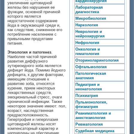
кардиохирургия
увеличение щитовидной
железы без нарушения ее
Лабораторная
функции, основной причиной
диагностика
которого является
Микробиология
недостаточное содержание
Наркология
йода в окружающей среде и,
как следствие, сниженное его
Неврология и
потребление населением с
нейрохирургия
привычными продуктами
Нефрология
питания.
Онкология и
Этиология и патогенез
.
гематология
Наиболее частой причиной
Оториноларингология
развития диффузного
эутиреоидного зоба является
Офтальмология
дефицит йода. Помимо йодного
Патологическая
дефицита, к другим факторам,
анатомия
имеющим отношение к
развитию зоба, относятся
Педиатрия и
курение, прием некоторых
неонатология
лекарственных средств,
Психиатрия
эмоциональный стресс, очаги
хронической инфекции. Также
Пульмонология,
некоторое значение имеют: пол,
фтизиатрия
возраст, наследственная
Реаниматология и
предрасположенность.
анестезиология
Гипертрофия и гиперплазия
щитовидной железы носят
Ревматология
компенсаторный характер и
Судебная медицина
направлены на обеспечение