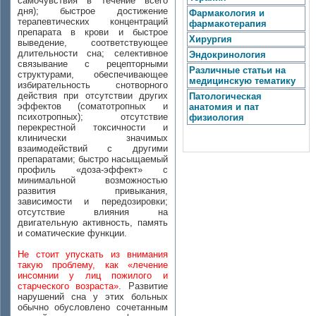
самочувствия в течение всего
дня); быстрое достижение
Фармакология и
терапевтических концентраций
фармакотерапия
препарата в крови и быстрое
Хирургия
выведение, соответствующее
длительности сна; селективное
Эндокринология
связывание с рецепторными
Различные статьи на
структурами, обеспечивающее
медицинскую тематику
избирательность снотворного
действия при отсутствии других
Патологическая
эффектов (соматотропных и
анатомия и пат
психотропных); отсутствие
физиология
перекрестной токсичности и
клинически значимых
взаимодействий с другими
препаратами; быстро насыщаемый
профиль «доза-эффект» с
минимальной возможностью
развития привыкания,
зависимости и передозировки;
отсутствие влияния на
двигательную активность, память
и соматические функции.
Не стоит упускать из внимания
такую проблему, как «лечение
инсомнии у лиц пожилого и
старческого возраста»
. Развитие
нарушений сна у этих больных
обычно обусловлено сочетанным