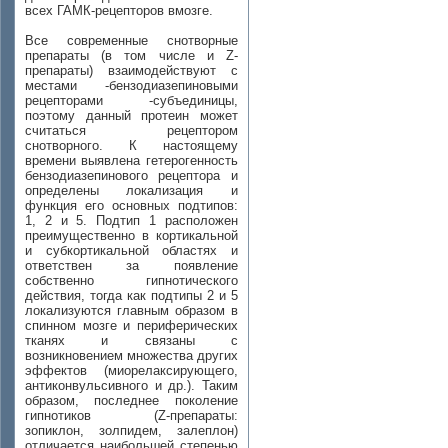
всех ГАМК-рецепторов вмозге.
Все современные снотворные
препараты (в том числе и Z-
препараты) взаимодействуют с
местами -бензодиазепиновыми
рецепторами -субъединицы,
поэтому данный протеин может
считаться рецептором
снотворного. К настоящему
времени выявлена гетерогенность
бензодиазепинового рецептора и
определены локализация и
функция его основных подтипов:
1, 2 и 5. Подтип 1 расположен
преимущественно в кортикальной
и субкортикальной областях и
ответствен за появление
собственно гипнотического
действия, тогда как подтипы 2 и 5
локализуются главным образом в
спинном мозге и периферических
тканях и связаны с
возникновением множества других
эффектов (миорелаксирующего,
антиконвульсивного и др.). Таким
образом, последнее поколение
гипнотиков (Z-препараты:
зопиклон, золпидем, залеплон)
отличается наибольшей степенью