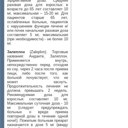
эффективной дозы. Средняя
разовая доза для взрослых в
возрасте до 65 лет составляет 10
мг, максимальная – 15-20 мг. Для
пациентов старше 65 лет,
ослабленных больных, пациентов
с нарушением функции печени и/
или почек начальная разовая доза
составляет 5 мг, максимальная
(при необходимости) - не более 10
мг.
Залеплон
(Zaleplon). Торговые
названия: Анданте, Залеплон.
Применяется внутрь,
непосредственно перед отходом
ко сну, через 2 часа после приема
пищи, либо после того, как
больной почувствует, что не
может заснуть.
Продолжительность лечения не
должна превышать 2 недель.
Рекомендуемая доза для
взрослых составляет 10 мг.
Максимальная суточная доза - 10
мг (следует предупреждать
больных о вреде приема
повторной дозы в течение одной
ночи!). Пожилым больным преарат
назначается в дозе 5 мг (ввиду