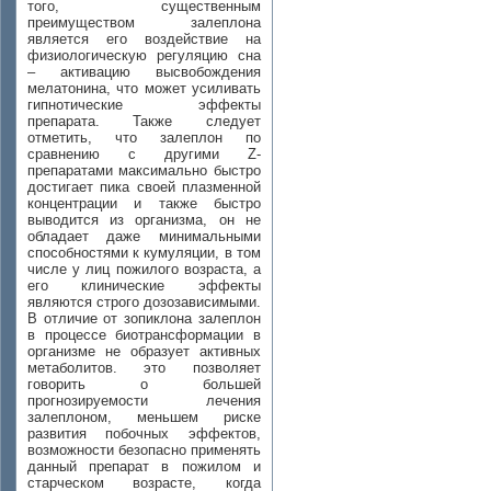
того, существенным
преимуществом залеплона
является его воздействие на
физиологическую регуляцию сна
– активацию высвобождения
мелатонина, что может усиливать
гипнотические эффекты
препарата. Также следует
отметить, что залеплон по
сравнению с другими Z-
препаратами максимально быстро
достигает пика своей плазменной
концентрации и также быстро
выводится из организма, он не
обладает даже минимальными
способностями к кумуляции, в том
числе у лиц пожилого возраста, а
его клинические эффекты
являются строго дозозависимыми.
В отличие от зопиклона залеплон
в процессе биотрансформации в
организме не образует активных
метаболитов. это позволяет
говорить о большей
прогнозируемости лечения
залеплоном, меньшем риске
развития побочных эффектов,
возможности безопасно применять
данный препарат в пожилом и
старческом возрасте, когда