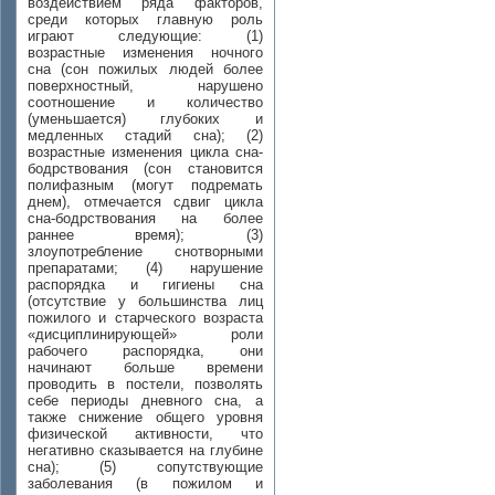
воздействием ряда факторов,
среди которых главную роль
играют следующие: (1)
возрастные изменения ночного
сна (сон пожилых людей более
поверхностный, нарушено
соотношение и количество
(уменьшается) глубоких и
медленных стадий сна); (2)
возрастные изменения цикла сна-
бодрствования (сон становится
полифазным (могут подремать
днем), отмечается сдвиг цикла
сна-бодрствования на более
раннее время); (3)
злоупотребление снотворными
препаратами; (4) нарушение
распорядка и гигиены сна
(отсутствие у большинства лиц
пожилого и старческого возраста
«дисциплинирующей» роли
рабочего распорядка, они
начинают больше времени
проводить в постели, позволять
себе периоды дневного сна, а
также снижение общего уровня
физической активности, что
негативно сказывается на глубине
сна); (5) сопутствующие
заболевания (в пожилом и