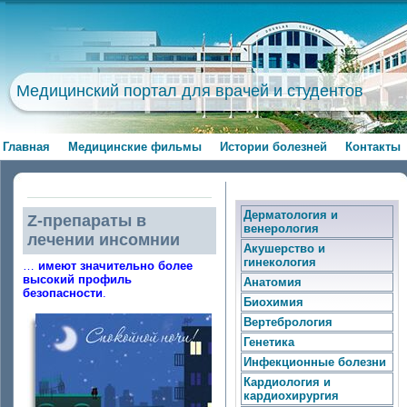
Медицинский портал для врачей и студентов
Главная
Медицинские фильмы
Истории болезней
Контакты
Дерматология и
Z-препараты в
венерология
лечении инсомнии
Акушерство и
гинекология
…
имеют значительно более
высокий профиль
Анатомия
безопасности
.
Биохимия
Вертебрология
Генетика
Инфекционные болезни
Кардиология и
кардиохирургия