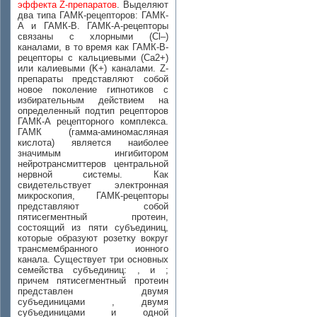
эффекта Z-препаратов
. Выделяют
два типа ГАМК-рецепторов: ГАМК-
А и ГАМК-В. ГАМК-А-рецепторы
связаны с хлорными (Cl–)
каналами, в то время как ГАМК-В-
рецепторы с кальциевыми (Ca2+)
или калиевыми (K+) каналами. Z-
препараты представляют собой
новое поколение гипнотиков с
избирательным действием на
определенный подтип рецепторов
ГАМК-А рецепторного комплекса.
ГАМК (гамма-аминомасляная
кислота) является наиболее
значимым ингибитором
нейротрансмиттеров центральной
нервной системы. Как
свидетельствует электронная
микроскопия, ГАМК-рецепторы
представляют собой
пятисегментный протеин,
состоящий из пяти субъединиц,
которые образуют розетку вокруг
трансмембранного ионного
канала. Существует три основных
семейства субъединиц: , и ;
причем пятисегментный протеин
представлен двумя
субъединицами , двумя
субъединицами и одной