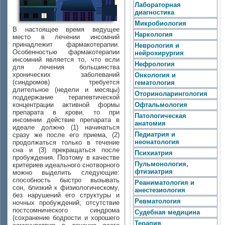
Лабораторная
диагностика
Микробиология
В настоящее время ведущее
Наркология
место в лечении инсомний
принадлежит фармакотерапии.
Неврология и
Особенностью фармакотерапии
нейрохирургия
инсомний является то, что если
Нефрология
для лечения большинства
хронических заболеваний
Онкология и
(синдромов) требуется
гематология
длительное (недели и месяцы)
Оториноларингология
поддержание терапевтической
концентрации активной формы
Офтальмология
препарата в крови, то при
Патологическая
инсомнии действие препарата в
анатомия
идеале должно (1) начинаться
Педиатрия и
сразу же после его приема, (2)
неонатология
продолжаться только в течение
сна и (3) прекращаться после
Психиатрия
пробуждения. Поэтому в качестве
Пульмонология,
критериев идеального снотворного
фтизиатрия
можно выделить следующие:
способность быстро вызывать
Реаниматология и
сон, близкий к физиологическому,
анестезиология
без нарушений его структуры и
Ревматология
ночных пробуждений; отсутствие
постсомнического синдрома
Судебная медицина
(сохранение бодрости и хорошего
Терапия