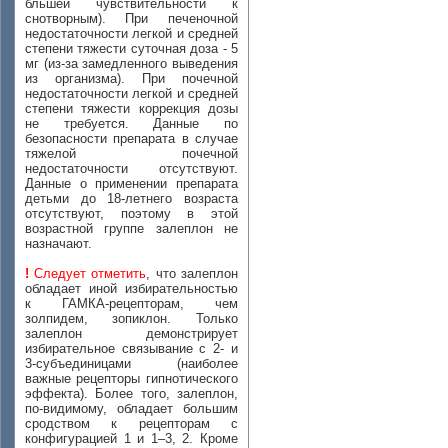
бльшей чувствительности к
снотворным). При печеночной
недостаточности легкой и средней
степени тяжести суточная доза - 5
мг (из-за замедленного выведения
из организма). При почечной
недостаточности легкой и средней
степени тяжести коррекция дозы
не требуется. Данные по
безопасности препарата в случае
тяжелой почечной
недостаточности отсутствуют.
Данные о применении препарата
детьми до 18-летнего возраста
отсутствуют, поэтому в этой
возрастной группе залеплон не
назначают.
!
Следует отметить
, что залеплон
обладает иной избирательностью
к ГАМКА-рецепторам, чем
золпидем, зопиклон. Только
залеплон демонстрирует
избирательное связывание с 2- и
3-субъединицами (наиболее
важные рецепторы гипнотического
эффекта). Более того, залеплон,
по-видимому, обладает большим
сродством к рецепторам с
конфигурацией 1 и 1–3, 2. Кроме