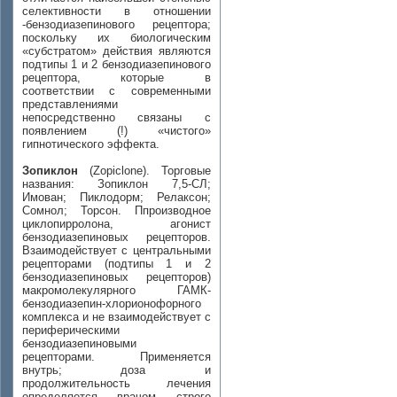
селективности в отношении
-бензодиазепинового рецептора;
поскольку их биологическим
«субстратом» действия являются
подтипы 1 и 2 бензодиазепинового
рецептора, которые в
соответствии с современными
представлениями
непосредственно связаны с
появлением (!) «чистого»
гипнотического эффекта.
Зопиклон
(Zopiclone). Торговые
названия: Зопиклон 7,5-СЛ;
Имован; Пиклодорм; Релаксон;
Сомнол; Торсон. Ппроизводное
циклопирролона, агонист
бензодиазепиновых рецепторов.
Взаимодействует с центральными
рецепторами (подтипы 1 и 2
бензодиазепиновых рецепторов)
макромолекулярного ГАМК-
бензодиазепин-хлорионофорного
комплекса и не взаимодействует с
периферическими
бензодиазепиновыми
рецепторами. Применяется
внутрь; доза и
продолжительность лечения
определяется врачом строго