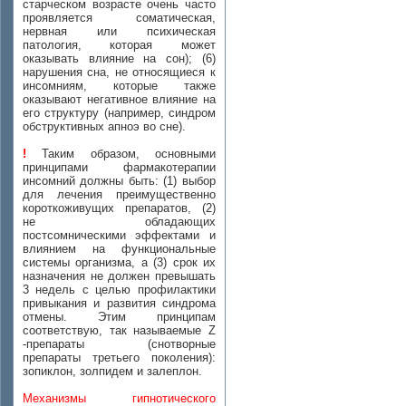
старческом возрасте очень часто
проявляется соматическая,
нервная или психическая
патология, которая может
оказывать влияние на сон); (6)
нарушения сна, не относящиеся к
инсомниям, которые также
оказывают негативное влияние на
его структуру (например, синдром
обструктивных апноэ во сне).
!
Таким образом, основными
принципами фармакотерапии
инсомний должны быть: (1) выбор
для лечения преимущественно
короткоживущих препаратов, (2)
не обладающих
постсомническими эффектами и
влиянием на функциональные
системы организма, а (3) срок их
назначения не должен превышать
3 недель с целью профилактики
привыкания и развития синдрома
отмены. Этим принципам
соответствую, так называемые Z
-препараты (снотворные
препараты третьего поколения):
зопиклон, золпидем и залеплон.
Механизмы гипнотического