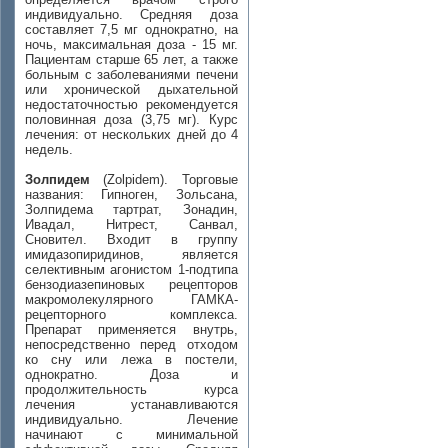
индивидуально. Средняя доза
составляет 7,5 мг однократно, на
ночь, максимальная доза - 15 мг.
Пациентам старше 65 лет, а также
больным с заболеваниями печени
или хронической дыхательной
недостаточностью рекомендуется
половинная доза (3,75 мг). Курс
лечения: от нескольких дней до 4
недель.
Золпидем
(Zolpidem). Торговые
названия: Гипноген, Зольсана,
Золпидема тартрат, Зонадин,
Ивадал, Нитрест, Санвал,
Сновител. Входит в группу
имидазопиридинов, является
селективным агонистом 1-подтипа
бензодиазепиновых рецепторов
макромолекулярного ГАМКА-
рецепторного комплекса.
Препарат применяется внутрь,
непосредственно перед отходом
ко сну или лежа в постели,
однократно. Доза и
продолжительность курса
лечения устанавливаются
индивидуально. Лечение
начинают с минимальной