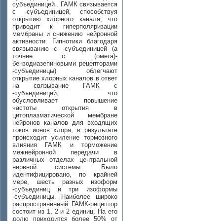
субъединицей . ГАМК связывается
с -субъединицей, способствуя
открытию хлорного канала, что
приводит к гиперполяризации
мембраны и снижению нейронной
активности. Гипнотики благодаря
связыванию с -субъединицей (а
точнее с (омега)-
бензодиазепиновыми рецепторами
-субъединицы) облегчают
открытие хлорных каналов в ответ
на связывание ГАМК с
-субъединицей, что
обусловливает повышение
частоты открытия в
цитоплазматической мембране
нейронов каналов для входящих
токов ионов хлора, в результате
происходит усиление тормозного
влияния ГАМК и торможение
межнейронной передачи в
различных отделах центральной
нервной системы. Было
идентифицировано, по крайней
мере, шесть разных изоформ
-субъединиц и три изоформы
-субъединицы. Наиболее широко
распространенный ГАМК-рецептор
состоит из 1, 2 и 2 единиц. На его
долю приходится более 50% от