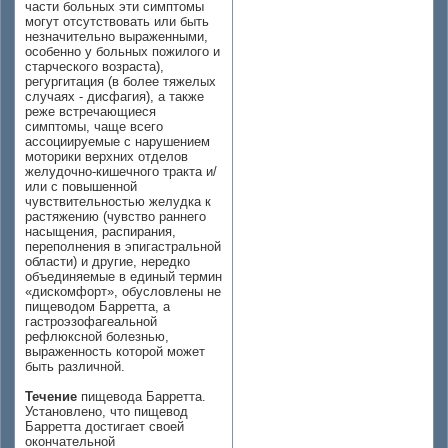
части больных эти симптомы
могут отсутствовать или быть
незначительно выраженными,
особенно у больных пожилого и
старческого возраста),
регургитация (в более тяжелых
случаях - дисфагия), а также
реже встречающиеся
симптомы, чаще всего
ассоциируемые с нарушением
моторики верхних отделов
желудочно-кишечного тракта и/
или с повышенной
чувствительностью желудка к
растяжению (чувство раннего
насыщения, распирания,
переполнения в эпигастральной
области) и другие, нередко
объединяемые в единый термин
«дискомфорт», обусловлены не
пищеводом Барретта, а
гастроэзофагеальной
рефлюксной болезнью,
выраженность которой может
быть различной.
Течение
пищевода Барретта.
Установлено, что пищевод
Барретта достигает своей
окончательной