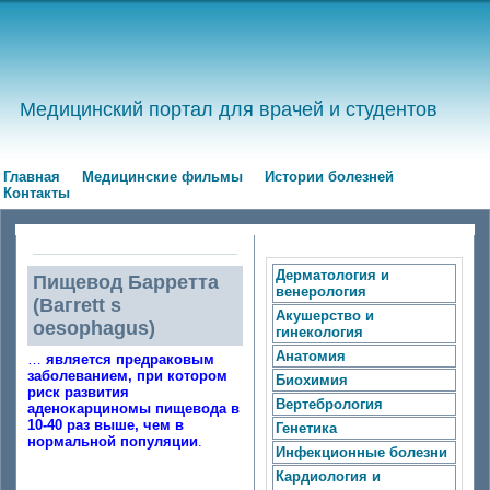
Медицинский портал для врачей и студентов
Главная
Медицинские фильмы
Истории болезней
Контакты
Дерматология и
Пищевод Барретта
венерология
(Вагrett s
Акушерство и
oesophagus)
гинекология
Анатомия
…
является предраковым
заболеванием, при котором
Биохимия
риск развития
Вертебрология
аденокарциномы пищевода в
10-40 раз выше, чем в
Генетика
нормальной популяции
.
Инфекционные болезни
Кардиология и