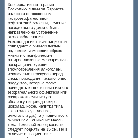
Консервативная терапия.
Поскольку пищевод Барретта
является осложнением
гастроэзофагеальной
рефлюксной болезни, лечение
прежде всего должно быть
направлено на устранение
этого заболевания.
Рекомендации таким пациентам
совпадают с общепринятым
подходом: изменение образа
жизни и специфические
антирефлюксные мероприятия -
прекращение курения,
злоупотребления алкоголем,
исключение перекусов перед
сном, переедания, исключение
продуктов, которые могут
приводить к гипотензии нижнего
эзофагеального сфинктера или
раздражать слизистую
оболочку пищевода (жиры,
шоколад, кофе, напитки типа
кока-кола, лук, чеснок,
алкоголь и др.), а у пациентов с
ожирением - снижение массы
тела. Головной конец кровати
следует поднять на 15 см. Но в
отличие от пациентов с