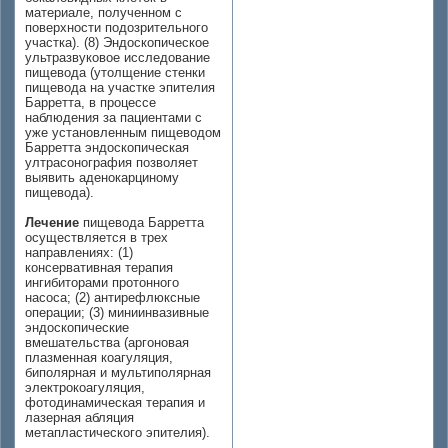
материале, полученном с
поверхности подозрительного
участка). (8) Эндоскопическое
ультразвуковое исследование
пищевода (утолщение стенки
пищевода на участке эпителия
Барретта, в процессе
наблюдения за пациентами с
уже установленным пищеводом
Барретта эндоскопическая
ултрасонография позволяет
выявить аденокарциному
пищевода).
Лечение
пищевода Барретта
осуществляется в трех
направлениях: (1)
консервативная терапия
ингибиторами протонного
насоса; (2) антирефлюксные
операции; (3) миниинвазивные
эндоскопические
вмешательства (аргоновая
плазменная коагуляция,
биполярная и мультиполярная
электрокоагуляция,
фотодинамическая терапия и
лазерная абляция
метапластического эпителия).