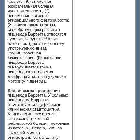
кислоты; (6) сниженная
эзофагеальная болевая
чувствительность; (7)
пониженная секреция
эпидермального фактора роста;
(8) к экзогенным агентам,
способствующим развитию
пищевода Барретта относятся
курение, злоупотребление
алкоголем (даже умеренному
употреблению пива),
комбинированная
химиотерапия; (9) часто при
пищеводе Баррета
обнаруживается грыжа
пищеводного отверстия
диафрагмы, которая ухудшает
моторику пищевода.
Клинические проявления
пищевода Барретта. У больных
пищеводом Барретта
отсутствует специфическая
клиническая симптоматика.
Клинические проявления
гастроэзофагеальной
рефлюксной болезни, основные
из которых - изжога, боль за
грудиной и/или в
эпигастральной области (у