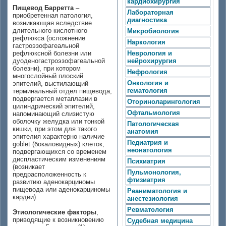
кардиохирургия
Пищевод Барретта
–
Лабораторная
приобретенная патология,
диагностика
возникающая вследствие
длительного кислотного
Микробиология
рефлюкса (осложнение
Наркология
гастроэзофагеальной
рефлюксной болезни или
Неврология и
дуоденогастроэзофагеальной
нейрохирургия
болезни), при котором
Нефрология
многослойный плоский
Онкология и
эпителий, выстилающий
гематология
терминальный отдел пищевода,
подвергается метаплазии в
Оториноларингология
цилиндрический эпителий,
Офтальмология
напоминающий слизистую
оболочку желудка или тонкой
Патологическая
кишки, при этом для такого
анатомия
эпителия характерно наличие
Педиатрия и
goblet (бокаловидных) клеток,
неонатология
подвергающихся со временем
диспластическим изменениям
Психиатрия
(возникает
Пульмонология,
предрасположенность к
фтизиатрия
развитию аденокарциномы
пищевода или аденокарциномы
Реаниматология и
кардии).
анестезиология
Ревматология
Этиологические факторы
,
приводящие к возникновению
Судебная медицина