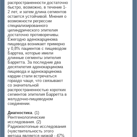
распространенности достаточно
быстро, возможно, в течение 1-
2 лет, и затем длина сегментов
остается устойчивой. Мнения о
возможности регрессии
специализированного
цилиндрического эпителия
достаточно противоречивы.
Ежегодно аденокарцинома
пищевода возникает примерно
у 0,8% пациентов с пищеводом
Барртеа, которые имели
длинные сегменты эпителия
Барретта. За последние два
десятилетия аденокарцинома
пищевода и аденокарцинома
кардии стали встречаться
гораздо чаще, что связывают
со значительной
распространенностью коротких
сегментов эпителия Барретта в
желудочно-пищеводном
соединении.
Диагностика
. (1)
Рентгенологические
исследования. (2)
Радиоизотопные исследования
(чувствительность этого
метода является низкой - 47%