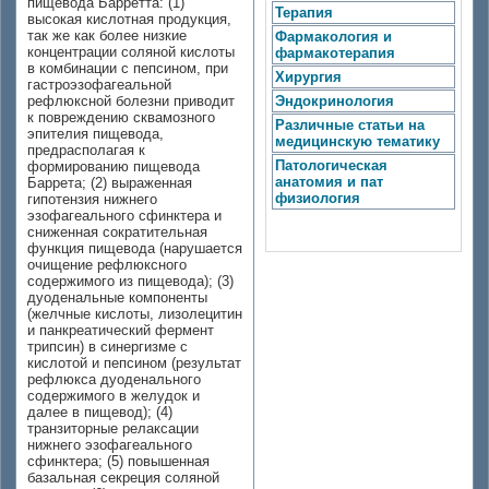
пищевода Барретта: (1)
Терапия
высокая кислотная продукция,
так же как более низкие
Фармакология и
концентрации соляной кислоты
фармакотерапия
в комбинации с пепсином, при
Хирургия
гастроэзофагеальной
рефлюксной болезни приводит
Эндокринология
к повреждению сквамозного
Различные статьи на
эпителия пищевода,
медицинскую тематику
предрасполагая к
Патологическая
формированию пищевода
анатомия и пат
Баррета; (2) выраженная
физиология
гипотензия нижнего
эзофагеального сфинктера и
сниженная сократительная
функция пищевода (нарушается
очищение рефлюксного
содержимого из пищевода); (3)
дуоденальные компоненты
(желчные кислоты, лизолецитин
и панкреатический фермент
трипсин) в синергизме с
кислотой и пепсином (результат
рефлюкса дуоденального
содержимого в желудок и
далее в пищевод); (4)
транзиторные релаксации
нижнего эзофагеального
сфинктера; (5) повышенная
базальная секреция соляной