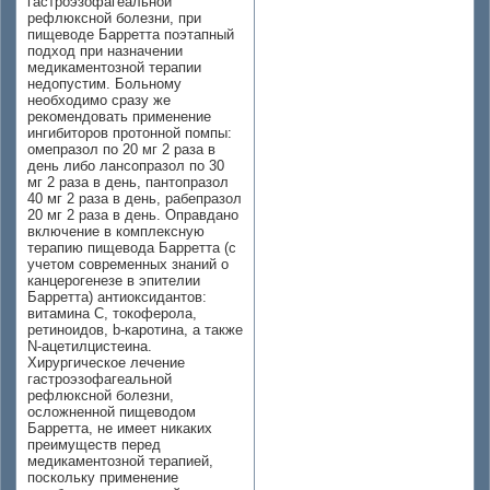
гастроэзофагеальной
рефлюксной болезни, при
пищеводе Барретта поэтапный
подход при назначении
медикаментозной терапии
недопустим. Больному
необходимо сразу же
рекомендовать применение
ингибиторов протонной помпы:
омепразол по 20 мг 2 раза в
день либо лансопразол по 30
мг 2 раза в день, пантопразол
40 мг 2 раза в день, рабепразол
20 мг 2 раза в день. Оправдано
включение в комплексную
терапию пищевода Барретта (с
учетом современных знаний о
канцерогенезе в эпителии
Барретта) антиоксидантов:
витамина С, токоферола,
ретиноидов, b-каротина, а также
N-ацетилцистеина.
Хирургическое лечение
гастроэзофагеальной
рефлюксной болезни,
осложненной пищеводом
Барретта, не имеет никаких
преимуществ перед
медикаментозной терапией,
поскольку применение