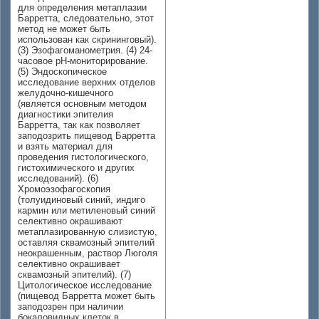
для определения метаплазии
Барретта, следовательно, этот
метод не может быть
использован как скрининговый).
(3) Эзофагоманометрия. (4) 24-
часовое рН-мониторирование.
(5) Эндоскопическое
исследование верхних отделов
желудочно-кишечного
(является основным методом
диагностики эпителия
Барретта, так как позволяет
заподозрить пищевод Барретта
и взять материал для
проведения гистологического,
гистохимического и других
исследований). (6)
Хромоэзофагоскопия
(толуидиновый синий, индиго
кармин или метиленовый синий
селективно окрашивают
метаплазированную слизистую,
оставляя сквамозный эпителий
неокрашенным, раствор Люголя
селективно окрашивает
сквамозный эпителий). (7)
Цитологическое исследование
(пищевод Барретта может быть
заподозрен при наличии
бокаловидных клеток в