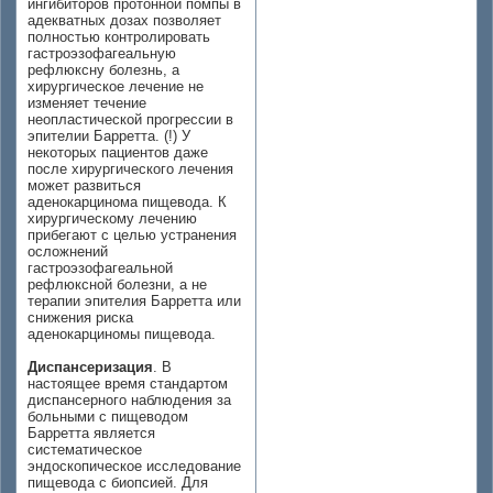
ингибиторов протонной помпы в
адекватных дозах позволяет
полностью контролировать
гастроэзофагеальную
рефлюксну болезнь, а
хирургическое лечение не
изменяет течение
неопластической прогрессии в
эпителии Барретта. (!) У
некоторых пациентов даже
после хирургического лечения
может развиться
аденокарцинома пищевода. К
хирургическому лечению
прибегают с целью устранения
осложнений
гастроэзофагеальной
рефлюксной болезни, а не
терапии эпителия Барретта или
снижения риска
аденокарциномы пищевода.
Диспансеризация
. В
настоящее время стандартом
диспансерного наблюдения за
больными с пищеводом
Барретта является
систематическое
эндоскопическое исследование
пищевода с биопсией. Для