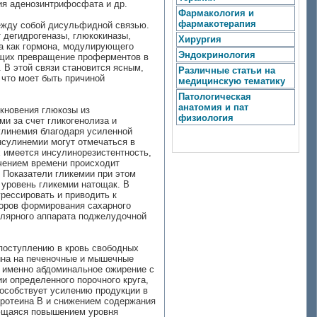
ния аденозинтрифосфата и др.
Фармакология и
фармакотерапия
между собой дисульфидной связью.
 дегидрогеназы, глюкокиназы,
Хирургия
а как гормона, модулирующего
Эндокринология
ующих превращение проферментов в
. В этой связи становится ясным,
Различные статьи на
 что моет быть причиной
медицинскую тематику
Патологическая
анатомия и пат
кновения глюкозы из
физиология
и за счет гликогенолиза и
улинемия благодаря усиленной
нсулинемии могут отмечаться в
х имеется инсулинорезистентность,
ечением времени происходит
 Показатели гликемии при этом
 уровень гликемии натощак. В
грессировать и приводить к
торов формирования сахарного
улярного аппарата поджелудочной
 поступлению в кровь свободных
лина на печеночные и мышечные
а именно абдоминальное ожирение с
и определенного порочного круга,
особствует усилению продукции в
протеина В и снижением содержания
ующаяся повышением уровня