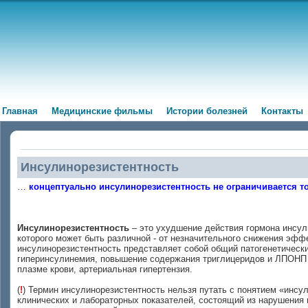
Главная
Медицинские фильмы
Истории болезней
Контакты
Инсулинорезистентность
…
концептуально инсулинорезистентность не ограничивается 
Инсулинорезистентность
– это ухудшение действия гормона инсули
которого может быть различной - от незначительного снижения эффе
инсулинорезистентность представляет собой общий патогенетически
гиперинсулинемия, повышение содержания триглицеридов и ЛПОНП (
плазме крови, артериальная гипертензия.
(
!
) Термин инсулинорезистентность нельзя путать с понятием «инс
клинических и лабораторных показателей, состоящий из нарушения 