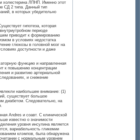
и холестерина ЛПНП. Именно этот
е СД 2 типа. Данный тип
аний, в которых убедительно
Существует гипотеза, которая
 внутриутробном периоде
ейшем приводит к формированию
измом в условиях недостатка
ление глюкозы в головной мозг на
условиях доступности и даже
саторную функцию и направленная
дит к повышению концентрации
вления и развитию артериальной
следованиях, и снижение
ривлекли наибольшее внимание:
(1)
гий, существует большое
ым диабетом. Следовательно, на
о.
ая Andres и соавт. С клинической
ньше известно о значимости
еделения уровня инсулина является
ется, вариабельность гликемии
зованием клэмпов, была обнаружена
сочетании с нормальным уровнем