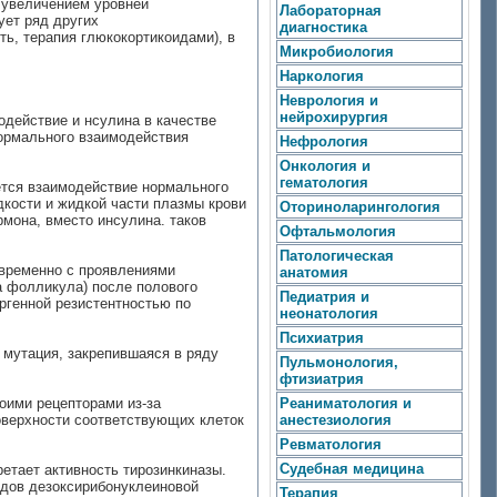
с увеличением уровней
Лабораторная
ует ряд других
диагностика
ь, терапия глюкокортикоидами), в
Микробиология
Наркология
Неврология и
нейрохирургия
действие и нсулина в качестве
ормального взаимодействия
Нефрология
Онкология и
гематология
ется взаимодействие нормального
кости и жидкой части плазмы крови
Оториноларингология
рмона, вместо инсулина. таков
Офтальмология
Патологическая
овременно с проявлениями
анатомия
а фолликула) после полового
Педиатрия и
ргенной резистентностью по
неонатология
Психиатрия
 мутация, закрепившаяся в ряду
Пульмонология,
фтизиатрия
оими рецепторами из-за
Реаниматология и
оверхности соответствующих клеток
анестезиология
Ревматология
Судебная медицина
етает активность тирозинкиназы.
идов дезоксирибонуклеиновой
Терапия