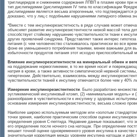
триглицеридов и снижением содержания ЛПВП в плазме крови при 
тип дислипидемии (дислипидемия IV типа по классификации Фредрек
дислипидемии является весьма атерогенным, что подтверждается р
доказано, что у лиц с подобными нарушениями липидного обмена з
*Вместе с тем инсулинорезистетность в ряде случаев может отмеча
объясняет развитие инсулинорезистентности низкой массой тела де
способствует стойкому нарушению чувствительности ткани к инсул
других проявлений синдрома. Представляет также интерес гипотеза
питания (с чем человечество сталкивалось практически во все вре
фоне ее уменьшенного потребления тканями, менее важными для вы
избыточности продуктов питания этот исходно приспособительный м
Влияние инсулинорезситентности на минеральный обмен и вег
на поддержание нормогликемии, в то же время носит и повреждающи
натрия в крови, а также активности симпатической нервной системы
гипертензии. Действительно, взаимосвязь между инсулинорезисте
чувствительности тканей к инсулину отмечается более чем у 40% лиц,
Измерение инсулинорезистентности
. Было разработано множеств
эугликемический инсулиновый клэмп,
(2)
«минимальная модель» и
(
разнообразие в чувствительности к инсулину у здоровых испытуемы
основании измерения инсулинорезистентности, весьма сложно пров
Наиболее широко используемым методом или «золотым стандартом» 
точки зрения, наиболее практическим способом оценки инсулинорез
определения уровня С-пептида. Недавние данные показывают, что 
его определение после ночного сна натощак. При определении пост
мешает точной оценке одновременного уровня инсулина в качестве
значительная корреляция между уровнем инсулина натощак и дейст