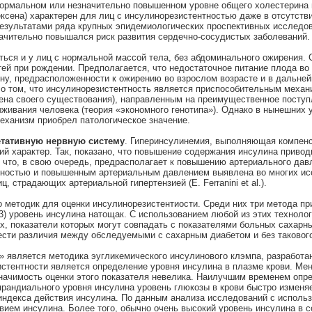
нормальном или незначительно повышенном уровне общего холестерина 
сена) характерен для лиц с инсулинорезистентностью даже в отсутстви
езультатами ряда крупных эпидемиологических проспективных исследов
начительно повышался риск развития сердечно-сосудистых заболеваний.
ться и у лиц с нормальной массой тела, без абдоминального ожирения. 
тей при рождении. Предполагается, что недостаточное питание плода во
ину, предрасположенности к ожирению во взрослом возрасте и в дальн
 о том, что инсулинорезистентность является приспособительным механ
мена своего существования), направленным на преимущественное поступ
живания человека (теория «экономного генотипа»). Однако в нынешних 
еханизм приобрел патологическое значение.
етативную нервную систему
. Гиперинсулинемия, выполняющая компен
й характер. Так, показано, что повышение содержания инсулина приво
, что, в свою очередь, предрасполагает к повышению артериального да
нтностью и повышенным артериальным давлением выявлена во многих ис
 страдающих артериальной гипертензией (Е. Ferranini et al.).
о методик для оценки инсулинорезистентиости. Среди них три метода п
3)
уровень инсулина натощак. С использованием любой из этих техноло
х, показатели которых могут совпадать с показателями больных сахарн
ести различия между обследуемыми с сахарным диабетом и без таковог
является методика эугликемического инсулинового клэмпа, разработанн
истентности является определение уровня инсулина в плазме крови. Ме
значимость оценки этого показателя невелика. Наилучшим временем опр
прандиального уровня инсулина уровень глюкозы в крови быстро изменя
 индекса действия инсулина. По данным анализа исследований с исполь
вием инсулина. Более того, обычно очень высокий уровень инсулина в 