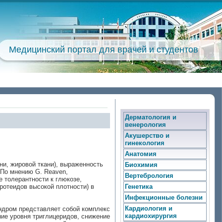
Медицинский портал для врачей и студентов
Дерматология и
венерология
Акушерство и
гинекология
Анатомия
ни, жировой ткани), выраженность
Биохимия
 По мнению G. Reaven,
Вертебрология
 толерантности к глюкозе,
ротеидов высокой плотности) в
Генетика
Инфекционные болезни
Кардиология и
индром представляет собой комплекс
кардиохирургия
ние уровня триглицеридов, снижение