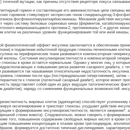
2) точечной мутации, как причины отсутствия рецепторе локуса связыва
ипептидный гормон и составляющие его аминокислотные цепи связаны 
еских горомнов стимулирует экспрессию генов глицеральдегид-3-фосфат
еогенеза фосфоенолпируваткарбоксикиназы. Механизм действия инсулин
вует через систему белковых сериновых киназ (ферментов, катаболизир
еточного микроканальцевого протеина-2, протеинкиназы С и других киназ
м клетки на различных уровнях функционирования той или иной киназы,
ой физиологический эффект инсулина заключается в обеспечении прони
ткани) и подавлении избыточной продукции глюкозы печеночными клеткам
нсулина на периферические ткани развивается компенсаторная гиперинс
ой железы. Состояния инсулинорезистентности и компенсаторной гипери
 глюкозы в крови остается нормальным. Однако у многих лиц, у которы
редрасполагающих к повышению риска развития сахарного диабета, с т
 развивается так называемая относительная недостаточность инсулина.
овень гликемии после еды (постпрандиальная гипергликемия), затем –
лерантности к глюкозе (латентный сахарный диабет), которое может про
нтность представляет собой один из двух ведущих патогенетических фак
ым диабетом), наряду со снижением функциональных возможностей -инс
орезистентность жировых клеток (адипоцитов) способствует усиленному
локируя оксигенирование и транспорт глюкозы, ухудшает действие инсу
одящим к формированию инсулинорезистентности, является ожирение*, 
рюшной стенки живота). Следовательно, можно говорить о формировани
оме того, повышенное содержание свободных жирных кислот в крови сп
щим повышением концентрации в плазме крови триглицеридов, аполипо
 образом, формируется достаточно типичная дислипидемия, характериз