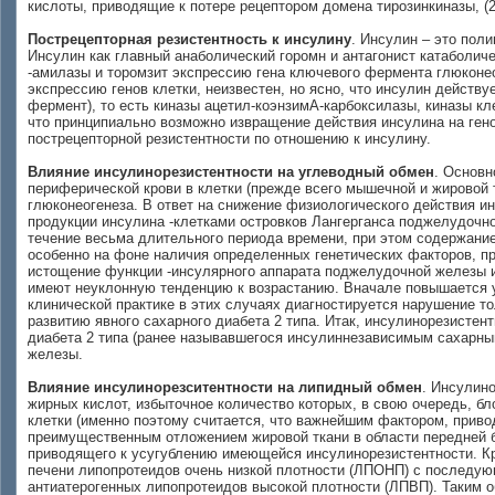
кислоты, приводящие к потере рецептором домена тирозинкиназы, (
Пострецепторная резистентность к инсулину
. Инсулин – это пол
Инсулин как главный анаболический горомн и антагонист катаболич
-амилазы и торомзит экспрессию гена ключевого фермента глюкон
экспрессию генов клетки, неизвестен, но ясно, что инсулин дейст
фермент), то есть киназы ацетил-коэнзимА-карбоксилазы, киназы кл
что принципиально возможно извращение действия инсулина на гено
пострецепторной резистентности по отношению к инсулину.
Влияние инсулинорезистентности на углеводный обмен
. Основн
периферической крови в клетки (прежде всего мышечной и жировой 
глюконеогенеза. В ответ на снижение физиологического действия и
продукции инсулина -клетками островков Лангерганса поджелудочн
течение весьма длительного периода времени, при этом содержание
особенно на фоне наличия определенных генетических факторов, п
истощение функции -инсулярного аппарата поджелудочной железы и
имеют неуклонную тенденцию к возрастанию. Вначале повышается ур
клинической практике в этих случаях диагностируется нарушение то
развитию явного сахарного диабета 2 типа. Итак, инсулинорезисте
диабета 2 типа (ранее называвшегося инсулиннезависимым сахарн
железы.
Влияние инсулинорезситентности на липидный обмен
. Инсулин
жирных кислот, избыточное количество которых, в свою очередь, б
клетки (именно поэтому считается, что важнейшим фактором, прив
преимущественным отложением жировой ткани в области передней б
приводящего к усугублению имеющейся инсулинорезистентности. Кр
печени липопротеидов очень низкой плотности (ЛПОНП) с последую
антиатерогенных липопротеидов высокой плотности (ЛПВП). Таким