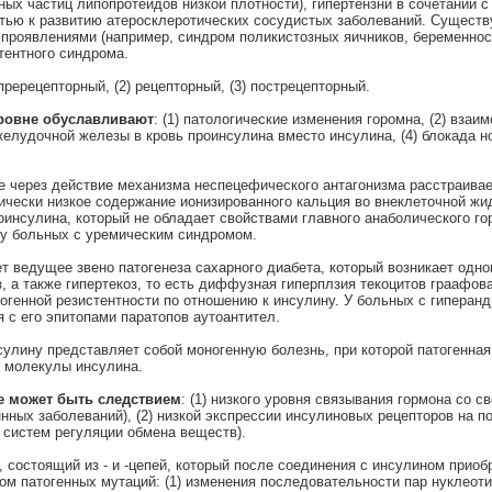
ных частиц липопротеидов низкой плотности), гипертензни в сочетании 
тью к развитию атеросклеротических сосудистых заболеваний. Существ
проявлениями (например, синдром поликистозных яичников, беременност
тентного синдрома.
пререцепторный,
(2)
рецепторный,
(3)
пострецепторный.
уровне обуславливают
:
(1)
патологические изменения горомна,
(2)
взаимо
елудочной железы в кровь проинсулина вместо инсулина,
(4)
блокада н
е через действие механизма неспецефического антагонизма расстраива
чески низкое содержание ионизированного кальция во внеклеточной жид
инсулина, который не обладает свойствами главного анаболического го
 у больных с уремическим синдромом.
т ведущее звено патогенеза сахарного диабета, который возникает одн
, а также гипертекоз, то есть диффузная гиперплзия текоцитов граафов
огенной резистентности по отношению к инсулину. У больных с гиперанд
 с его эпитопами паратопов аутоантител.
сулину представляет собой моногенную болезнь, при которой патогенная
я молекулы инсулина.
е может быть следствием
:
(1)
низкого уровня связывания гормона со св
ннных заболеваний),
(2)
низкой экспрессии инсулиновых рецепторов на п
 систем регуляции обмена веществ).
состоящий из - и -цепей, который после соединения с инсулином приобр
м патогенных мутаций: (1) изменения последовательности пар нуклеот