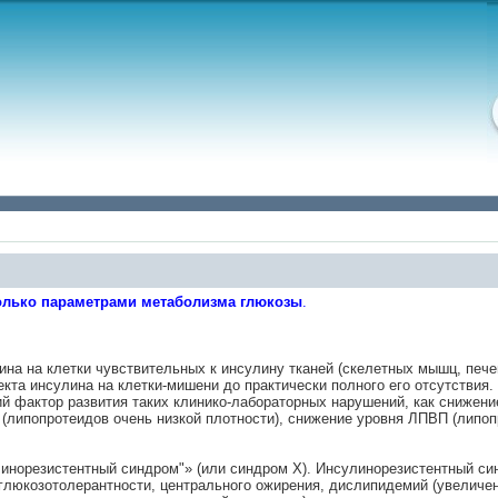
только параметрами метаболизма глюкозы
.
на на клетки чувствительных к инсулину тканей (скелетных мышц, пече
кта инсулина на клетки-мишени до практически полного его отсутствия.
й фактор развития таких клинико-лабораторных нарушений, как снижение
липопротеидов очень низкой плотности), снижение уровня ЛПВП (липоп
улинорезистентный синдром"» (или синдром Х). Инсулинорезистентный с
глюкозотолерантности, центрального ожирения, дислипидемий (увеличе