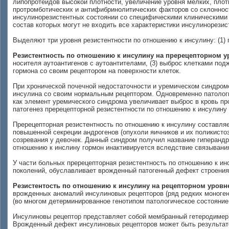
липопротеидов высокой плотности, увеличение уровня мелких, плот
протромботических и антифибринолитических факторов со склоннос
инсулинорезиcтентных состоянии со специфическими клиническими 
состав которых могут не входить все характеристики инсулинорезис
Выделяют три уровня резистентности по отношению к инсулину:
(1)
Резистентность по отношению к инсулину на пререцепторном 
носителя аутоантигенов с аутоантителами,
(3)
выброс клетками подж
гормона со своим рецептором на поверхности клеток.
При хронической почечной недостаточности и уремическом синдром
инсулина со своим нормальным рецептором. Одновременно патологи
как элемент уремического синдрома увеличивает выброс в кровь про
патогенез пререцепторной резистентности по отношению к инсулину
Пререцепторная резистентность по отношению к инсулину составляе
повышенной секреции андрогенов (опухоли яичников и их поликистоз
созревания у девочек. Данный синдром получил название гиперандр
отношению к инслину гормон инактивируется вследствие связывания
У части больных пререцепторная резистентность по отношению к ин
поколений, обуславливает врожденный патогенный дефект строени
Резистентость по отношению к инсулину на рецепторном уровн
врожденных аномалий инсулиновых рецепторов (ряд редких моноге
(во многом детерминированное генотипом патологическое состояние
Инсулиновы рецептор представляет собой мембранный гетеродимер, 
Врожденный дефект инсулиновых рецепторов может быть результато