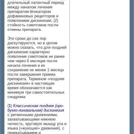
длительный латентный период
между началом лечения
препаратом-блокатором
дофаминовых рецепторов и
появлением дискинезии; (2)
стойкость симптомов после
отмены препарата.
Эти сроки до сих пор
дискутируются, но в целом
можно сказать, что для поздней
дискинезии характерно
появление симптомов не ранее
чем через 6 месяцев после
начала лечения и их
сохранение не менее 1 месяца
после завершения приема
препарата. Термином «поздняя
дискинезия» в настоящее
время обозначаются как
минимум три самостоятельных
синдрома:
(
1
)
Классическая поздняя (оро-
букко-лингвальная) дискинезия
с ритмичными движениями,
захватывающими нижнюю
челюсть, круговую мышцу рта и
языка («жующие» движения), с
перекатыванием и