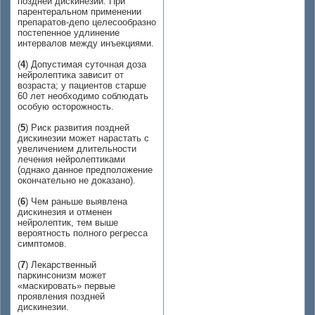
поздней дискинезии. При
парентеральном применении
препаратов-депо целесообразно
постепенное удлинение
интервалов между инъекциями.
(
4
) Допустимая суточная доза
нейролептика зависит от
возраста; у пациентов старше
60 лет необходимо соблюдать
особую осторожность.
(
5
) Риск развития поздней
дискинезии может нарастать с
увеличением длительности
лечения нейролептиками
(однако данное предположение
окончательно не доказано).
(
6
) Чем раньше выявлена
дискинезия и отменен
нейролептик, тем выше
вероятность полного регресса
симптомов.
(
7
) Лекарственный
паркинсонизм может
«маскировать» первые
проявления поздней
дискинезии.