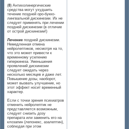
(
8
) Антихолинергические
средства могут ухудшить
течение поздней оро-букко-
лингвальной дискинезии. Их не
следует применять при лечении
поздней дискинезии (в отличие
от острой дискинезии!)
Лечение
поздней дискинезии.
Немедленная отмена
нейролептиков, несмотря на то,
что это может привести к
временному усилению
гиперкинеза. Уменьшения
проявлений дискинезии
следует ожидать через
несколько месяцев и даже лет.
Повышение дозы, наоборот,
может вызвать улучшение, но
этот эффект носит временный
характер.
Если с точки зрения психиатров
отменить нейролептик не
представляется возможным,
следует снизить дозу
препарата или заменить его на
клозапин (лепонекс, азалептин),
соблюдая при этом