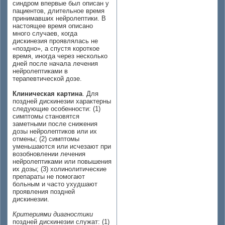
синдром впервые был описан у
пациентов, длительное время
принимавших нейролептики. В
настоящее время описано
много случаев, когда
дискинезия проявлялась не
«поздно», а спустя короткое
время, иногда через несколько
дней после начала лечения
нейролептиками в
терапевтической дозе.
Клиническая картина
. Для
поздней дискинезии характерны
следующие особенности: (1)
симптомы становятся
заметными после снижения
дозы нейролептиков или их
отмены; (2) симптомы
уменьшаются или исчезают при
возобновлении лечения
нейролептиками или повышения
их дозы; (3) холинолитические
препараты не помогают
больным и часто ухудшают
проявления поздней
дискинезии.
Критериями диагностики
поздней дискинезии служат: (1)