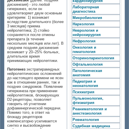
дискинезия
(далее: поздняя
кардиохирургия
дискинезия) - это любой
Лабораторная
гиперкинез, если он
диагностика
удовлетворяет двум основным
критериям: 1) возникает
Микробиология
вследствие длительного (более
Наркология
3 месяцев) приема
нейролептика; 2) стойко
Неврология и
сохраняется после отмены
нейрохирургия
препарата (в течение
Нефрология
нескольких месяцев или лет). В
Онкология и
среднем поздняя дискинезия
гематология
возникает у 20–25% больных,
длительное время
Оториноларингология
принимающих нейролептики.
Офтальмология
Патогенез
экстрапирамидных
Патологическая
нейролептических осложнений
анатомия
до настоящего времени не ясен
Педиатрия и
как в отношении ранних, так и
неонатология
поздних синдромов. Появление
гиперкинеза при применении
Психиатрия
нейролептиков, блокирующих
Пульмонология,
D2-рецепторы, позволяет
фтизиатрия
говорить об угнетении
дофаминергической передачи.
Реаниматология и
Помимо того, в ответ на
анестезиология
блокаду рецепторов
Ревматология
компенсаторно усиливается
синтез и высвобождение
Судебная медицина