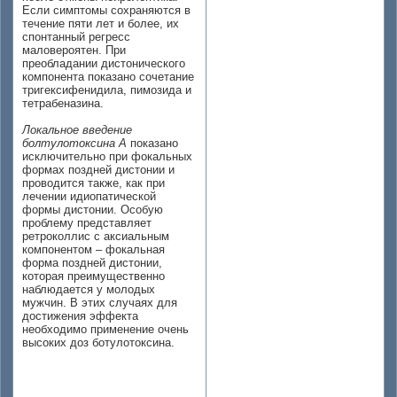
Если симптомы сохраняются в
течение пяти лет и более, их
спонтанный регресс
маловероятен. При
преобладании дистонического
компонента показано сочетание
тригексифенидила, пимозида и
тетрабеназина.
Локальное введение
болтулотоксина А
показано
исключительно при фокальных
формах поздней дистонии и
проводится также, как при
лечении идиопатической
формы дистонии. Особую
проблему представляет
ретроколлис с аксиальным
компонентом – фокальная
форма поздней дистонии,
которая преимущественно
наблюдается у молодых
мужчин. В этих случаях для
достижения эффекта
необходимо применение очень
высоких доз ботулотоксина.