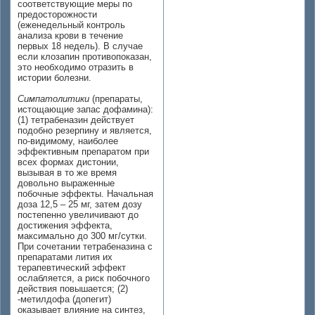
соответствующие меры по
предосторожности
(еженедельный контроль
анализа крови в течение
первых 18 недель). В случае
если клозапин противопоказан,
это необходимо отразить в
истории болезни.
Симпатолитики
(препараты,
истощающие запас дофамина):
(1) тетрабеназин действует
подобно резерпину и является,
по-видимому, наиболее
эффективным препаратом при
всех формах дистонии,
вызывая в то же время
довольно выраженные
побочные эффекты. Начальная
доза 12,5 – 25 мг, затем дозу
постепенно увеличивают до
достижения эффекта,
максимально до 300 мг/сутки.
При сочетании тетрабеназина с
препаратами лития их
терапевтический эффект
ослабляется, а риск побочного
действия повышается; (2)
-метилдофа (допегит)
оказывает влияние на синтез,