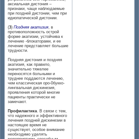
аксиальная дистония –
признаки, чаще наблюдаемые
при поздней дистонии, чем при
идиопатической дистонии.
(
3
)
Поздняя акатизия
, в
противоположность острой
форме акатизии, устойчива к
лечению -блокаторами, и ее
лечение представляет большие
трудности.
Поздняя дистония и поздняя
акатизия, как правило,
значительно тяжелее
переносятся больными и
труднее поддаются лечению,
чем классическая оро-0букко-
лингвальная дискинезия,
проявления которой многие
пациенты практически не
замечают.
Профилактика
. В связи с тем,
что надежного и эффективного
лечения поздней дискинезии в
настоящее время не
существует, особое внимание
необходимо уделять
мероприятиям, способным