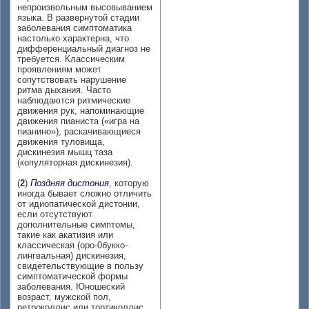
непроизвольным высовыванием
языка. В развернутой стадии
заболевания симптоматика
настолько характерна, что
дифференциальный диагноз не
требуется. Классическим
проявлениям может
сопутствовать нарушение
ритма дыхания. Часто
наблюдаются ритмические
движения рук, напоминающие
движения пианиста («игра на
пианино»), раскачивающиеся
движения туловища,
дискинезия мышц таза
(копуляторная дискинезия).
(
2
)
Поздняя дистония
, которую
иногда бывает сложно отличить
от идиопатической дистонии,
если отсутствуют
дополнительные симптомы,
такие как акатизия или
классическая (оро-0букко-
лингвальная) дискинезия,
свидетельствующие в пользу
симптоматической формы
заболевания. Юношеский
возраст, мужской пол,
ретроколлис или тортиколлис,