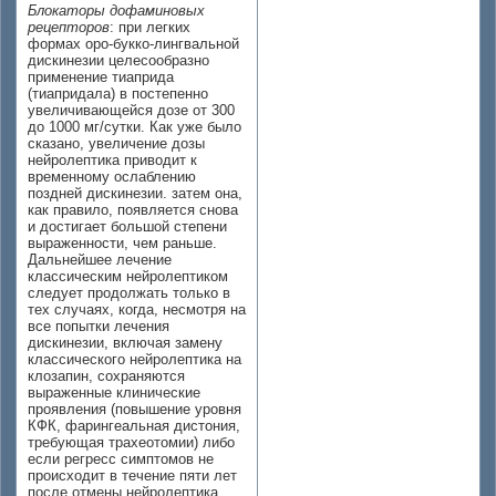
Блокаторы дофаминовых
рецепторов
: при легких
формах оро-букко-лингвальной
дискинезии целесообразно
применение тиаприда
(тиапридала) в постепенно
увеличивающейся дозе от 300
до 1000 мг/сутки. Как уже было
сказано, увеличение дозы
нейролептика приводит к
временному ослаблению
поздней дискинезии. затем она,
как правило, появляется снова
и достигает большой степени
выраженности, чем раньше.
Дальнейшее лечение
классическим нейролептиком
следует продолжать только в
тех случаях, когда, несмотря на
все попытки лечения
дискинезии, включая замену
классического нейролептика на
клозапин, сохраняются
выраженные клинические
проявления (повышение уровня
КФК, фарингеальная дистония,
требующая трахеотомии) либо
если регресс симптомов не
происходит в течение пяти лет
после отмены нейролептика.