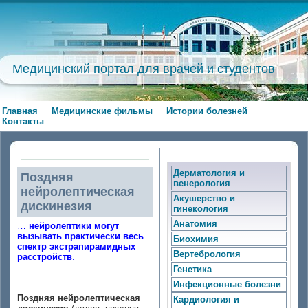
Медицинский портал для врачей и студентов
Главная
Медицинские фильмы
Истории болезней
Контакты
Дерматология и
Поздняя
венерология
нейролептическая
Акушерство и
дискинезия
гинекология
Анатомия
…
нейролептики могут
вызывать практически весь
Биохимия
спектр экстрапирамидных
Вертебрология
расстройств
.
Генетика
Инфекционные болезни
Поздняя нейролептическая
Кардиология и