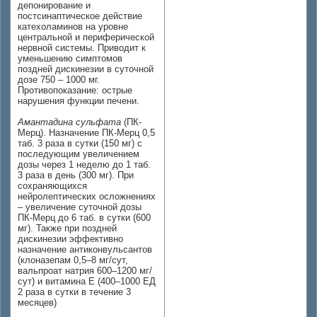
депонирование и
постсинаптическое действие
катехоламинов на уровне
центральной и периферической
нервной системы. Приводит к
уменьшению симптомов
поздней дискинезии в суточной
дозе 750 – 1000 мг.
Противопоказание: острые
нарушения функции печени.
Амантадина сульфата
(ПК-
Мерц). Назначение ПК-Мерц 0,5
таб. 3 раза в сутки (150 мг) с
последующим увеличением
дозы через 1 неделю до 1 таб.
3 раза в день (300 мг). При
сохраняющихся
нейролептических осложнениях
– увеличение суточной дозы
ПК-Мерц до 6 таб. в сутки (600
мг). Также при поздней
дискинезии эффективно
назначение антиконвульсантов
(клоназепам 0,5–8 мг/сут,
вальпроат натрия 600–1200 мг/
сут) и витамина Е (400–1000 ЕД
2 раза в сутки в течение 3
месяцев)