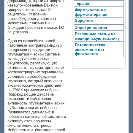
дофамина, который активирует
Терапия
незаблокированные D1- или
гиперчувствительные D2-
Фармакология и
рецепторы. Усиление
фармакотерапия
высвобождения дофамина
Хирургия
может быть связано и с
блокадой пресинаптических D2-
Эндокринология
рецепторов.
Различные статьи на
медицинскую тематику
Одна из важнейших ролей в
Патологическая
патогенезе экстрапирамидных
анатомия и пат
синдромов принадлежит
физиология
глутаматергической системе.
Блокада дофаминовых
рецепторов, регулирующих
активность глутаматергических
кортикостриарных терминалей,
усиливает высвобождение
глутамата, который оказывает
эксайтотоксическое действие
на ГАМК-ергические нейроны.
Повреждающее действие
оказывает и избыточная
активность глутаматергических
субталамических нейронов.
Развивается дисбаланс в
нейротрансмиттерной системе и
активируются процессы
окислительного стресса.
Нейролептики, благодаря своей