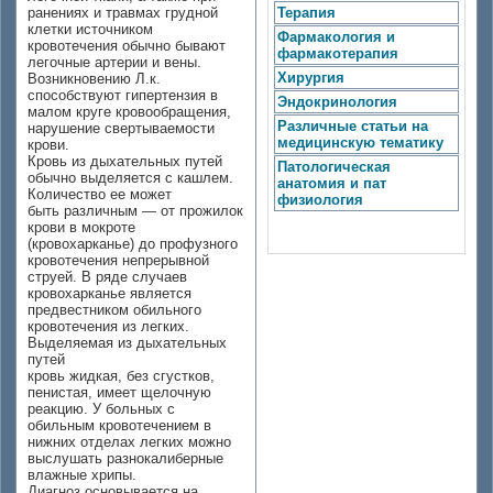
ранениях и травмах грудной
Терапия
клетки источником
Фармакология и
кровотечения обычно бывают
фармакотерапия
легочные артерии и вены.
Хирургия
Возникновению Л.к.
способствуют гипертензия в
Эндокринология
малом круге кровообращения,
Различные статьи на
нарушение свертываемости
медицинскую тематику
крови.
Кровь из дыхательных путей
Патологическая
обычно выделяется с кашлем.
анатомия и пат
Количество ее может
физиология
быть различным — от прожилок
крови в мокроте
(кровохарканье) до профузного
кровотечения непрерывной
струей. В ряде случаев
кровохарканье является
предвестником обильного
кровотечения из легких.
Выделяемая из дыхательных
путей
кровь жидкая, без сгустков,
пенистая, имеет щелочную
реакцию. У больных с
обильным кровотечением в
нижних отделах легких можно
выслушать разнокалиберные
влажные хрипы.
Диагноз основывается на