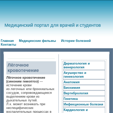
Медицинский портал для врачей и студентов
Главная
Медицинские фильмы
Истории болезней
Контакты
Дерматология и
Лёгочное
венерология
кровотечение
Акушерство и
гинекология
Лёгочное кровотечение
(синоним гемоптоэ)
—
Анатомия
истечение крови
Биохимия
из легочных или бронхиальных
сосудов, сопровождающееся
Вертебрология
выделением крови из
Генетика
дыхательных путей.
Л.к. может возникать при
Инфекционные болезни
неспецифических
Кардиология и
воспалительных процессах в