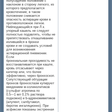
полусидячее положение с
наклоном в сторону легкого, из
которого предполагается
кровотечение; в таком
положении снижается
опасность аспирации крови в
противоположное легкое.
Наблюдающийся при Л.к.
упорный кашель не следует
полностью подавлять, чтобы не
препятствовать откашливанию
излившейся в бронхи
крови и не создавать условий
для возникновения
аспирационной пневмонии.
Если
бронхиальная проходимость не
восстанавливается при кашле,
кровь отсасывают через
катетер или, что более
эффективно, через бронхоскоп.
Сопутствующий обтурации
бронхов бронхоспазм купируют
введением м-холинолитиков
(сульфат атропина по
0,5—1 мл 0,1% раствора
подкожно) и b-адреномиметиков
(алупент, салбутамол,
беротек ингаляционно). При
асфиксии показаны экстренная