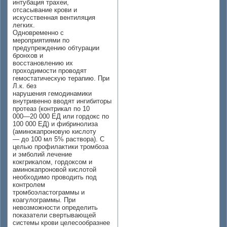
интубация трахеи,
отсасывание крови и
искусственная вентиляция
легких.
Одновременно с
мероприятиями по
предупреждению обтурации
бронхов и
восстановлению их
проходимости проводят
гемостатическую терапию. При
Л.к. без
нарушения гемодинамики
внутривенно вводят ингибиторы
протеаз (контрикал по 10
000—20 000 ЕД или гордокс по
100 000 ЕД) и фибринолиза
(аминокапроновую кислоту
— до 100 мл 5% раствора). С
целью профилактики тромбоза
и эмболий лечение
кокгрикалом, гордоксом и
аминокапроновой кислотой
необходимо проводить под
контролем
тромбоэластограммы и
коагулограммы. При
невозможности определить
показатели свертывающей
системы крови целесообразнее