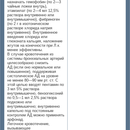
назначать гемофобин (по 2—3
чайные ложки внутрь),
этамзилат (по 2—4 мл 12,5%
раствора внутривенно или
внутримышечно), фибриноген
(по 2 г в изотоническом
растворе хлорида натрия
внутривенно). Внутривенное
введение хлорида или
глюконата кальция, наложение
жгутов на конечности при Л.к.
менее эффективны.
В случае кровотечения из
системы бронхиальных артерий
целесообразно снизить
АД (если оно нормальное или
повышенное), поддерживая
систолическое АД на уровне
не менее 80—90 мм рт. ст. С
этой целью вводят пентамин по
3 мл 5% раствора
внутримышечно, бензогексоний
по 0,5—1 мл 2,5% раствора
подкожно или
внутримышечно; внутривенно
капельно под постоянным
контролем АД можно применять
арфонад.
Легочное кровотечение,
вызывающее