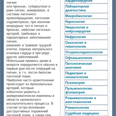
кардиохирургия
легких
или бронхах, туберкулезе и
Лабораторная
раке легких, аневризмах, в
диагностика
системе легочного
Микробиология
кровообращения, легочном
Наркология
эндометриозе, при наличии
инородных тел в легких и
Неврология и
бронхах, эмболии легочных
нейрохирургия
артерий, грибковых и
Нефрология
паразитарных заболеваниях
легких,
Онкология и
ранениях и травмах грудной
гематология
клетки, пороках митрального
Оториноларингология
клапана сердца и при ряде
других заболеваний.
Офтальмология
Небольшая примесь крови в
Патологическая
мокроте определяется обычно в
анатомия
первые дни после операций на
легких, в т.ч. после биопсии
Педиатрия и
легочной ткани.
неонатология
Наиболее часто кровотечение
Психиатрия
происходит из бронхиальных
артерий, которые
Пульмонология,
избыточно развиты и
фтизиатрия
аневризматически изменены в
Реаниматология и
области хронического
анестезиология
воспалительного процесса. В
случае остро возникших
Ревматология
деструктивных поражений
Судебная медицина
легочной ткани, а также при