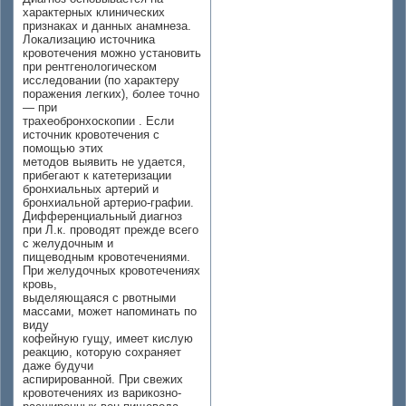
характерных клинических
признаках и данных анамнеза.
Локализацию источника
кровотечения можно установить
при рентгенологическом
исследовании (по характеру
поражения легких), более точно
— при
трахеобронхоскопии . Если
источник кровотечения с
помощью этих
методов выявить не удается,
прибегают к катетеризации
бронхиальных артерий и
бронхиальной артерио-графии.
Дифференциальный диагноз
при Л.к. проводят прежде всего
с желудочным и
пищеводным кровотечениями.
При желудочных кровотечениях
кровь,
выделяющаяся с рвотными
массами, может напоминать по
виду
кофейную гущу, имеет кислую
реакцию, которую сохраняет
даже будучи
аспирированной. При свежих
кровотечениях из варикозно-