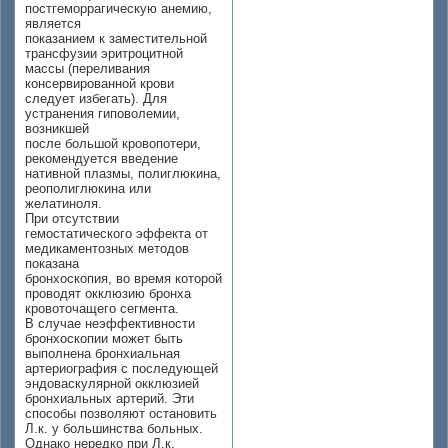
постгеморрагическую анемию,
является
показанием к заместительной
трансфузии эритроцитной
массы (переливания
консервированной крови
следует избегать). Для
устранения гиповолемии,
возникшей
после большой кровопотери,
рекомендуется введение
нативной плазмы, полиглюкина,
реополиглюкина или
желатиноля.
При отсутствии
гемостатического эффекта от
медикаментозных методов
показана
бронхоскопия, во время которой
проводят окклюзию бронха
кровоточащего сегмента.
В случае неэффективности
бронхоскопии может быть
выполнена бронхиальная
артериография с последующей
эндоваскулярной окклюзией
бронхиальных артерий. Эти
способы позволяют остановить
Л.к. у большинства больных.
Однако нередко при Л.к.