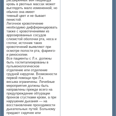
расширенных вен пищевода
кровь в рвотных массах может
выглядеть мало измененной, но
обычно она имеет
темный цвет и не бывает
пенистой.
Легочное кровотечение
необходимо дифференцировать
также с кровотечениями из
аррозированных сосудов
слизистой оболочки рта, носа и
глотки; источник таких
кровотечений выявляют при
осмотре полости рта, фаринго-
и риноскопии.
Все пациенты с Л.к. должны
быть госпитализированы в
пульмонологическое
отделение или отделение
грудной хирургии. Возможности
первой помощи при Л.к.
весьма ограничены. Лечебные
мероприятия должны быть
направлены прежде всего на
предупреждение обтурации
бронхов сгустками крови, а при
нарушении дыхания — на
восстановление проходимости
дыхательных путей. Больному
придают сидячее или