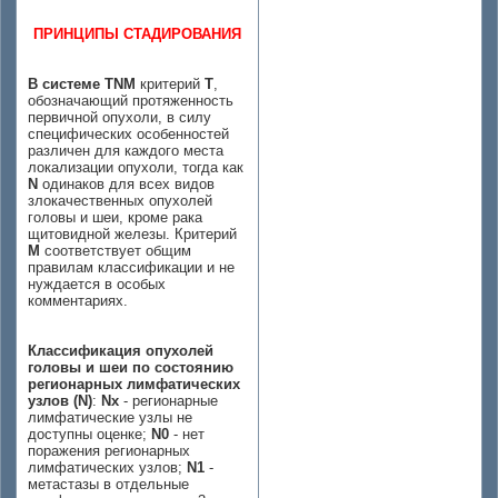
ПРИНЦИПЫ СТАДИРОВАНИЯ
В системе ТNМ
критерий
Т
,
обозначающий протяженность
первичной опухоли, в силу
специфических особенностей
различен для каждого места
локализации опухоли, тогда как
N
одинаков для всех видов
злокачественных опухолей
головы и шеи, кроме рака
щитовидной железы. Критерий
М
соответствует общим
правилам классификации и не
нуждается в особых
комментариях.
Классификация опухолей
головы и шеи по состоянию
регионарных лимфатических
узлов (N)
:
Nx
- регионарные
лимфатические узлы не
доступны оценке;
N0
- нет
поражения регионарных
лимфатических узлов;
N1
-
метастазы в отдельные