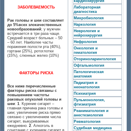
кардиохирургия
ЗАБОЛЕВАЕМОСТЬ
Лабораторная
диагностика
Микробиология
Рак головы и шеи составляет
Наркология
до 5%всех злокачественных
новообразований
; у мужчин
Неврология и
встречается в три раза чаще.
нейрохирургия
Средний возраст больных – 50
Нефрология
– 60 лет. Наиболее часты
поражения полости рта (40%),
Онкология и
гортани (25%), ротоглотки
гематология
(15%), слюнных желез (10%)
Оториноларингология
Офтальмология
Патологическая
ФАКТОРЫ РИСКА
анатомия
Педиатрия и
Все ниже перечисленные
неонатология
факторы риска связаны с
Психиатрия
повышением частоты
раковых опухолей головы и
Пульмонология,
шеи
:
1
. Курение сигарет –
фтизиатрия
главная причина рака головы и
Реаниматология и
шеи; увеличение риска прямо
анестезиология
связано с увеличением числа
сигарет, выкуриваемых
Ревматология
ежедневно.
2
. Алкоголь в
Судебная медицина
сочетание с курением сигарет в