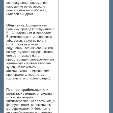
аспирационная пневмония,
нарушение речи, атрофия
плечелопаточной области,
болевой синдром.
Облучение
. Большинству
больных проводят облучение с
5 – 6 недельным интервалом.
Возможно развитие побочных
эффектов: сухость во рту,
отсутствие вкусовых
ощущений, возникновение язв
во рту, лучевой некроз нижней
челюсти (может быть
предотвращен своевременным
удалением соответствующих
зубов, назначением
антибиотиков, применением
препаратов фтора), отек
гортани и гипотиреоз (редко).
При неоперабельных или
метастазирующих опухолях
можно проводить
химиотерапию циспластином, 5-
фторурацилом, блеомицином,
метотрексатом. У больных с
неоперабельными опухолями