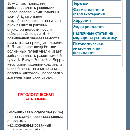
10 – 14 раз повышает
Терапия
заболеваемость раковыми
Фармакология и
новообразованиями головы и
фармакотерапия
шеи.
3
. Длительное
Хирургия
воздействие никеля повышает
риск развития раковых
Эндокринология
опухолей полости носа и
Различные статьи на
гайморовой пазухи.
4
. К
медицинскую тематику
повышенной заболеваемости
раком языка приводит сифилис.
Патологическая
5
. Длительное воздействие
анатомия и пат
солнечных лучей увеличивает
физиология
заболеваемость раком нижней
губы.
6
. Вирус Эпштейна-Барр и
некоторые пищевые красители
способствуют возникновению
раковых опухолей носоглотки у
жителей азиатских стран.
ПАТОЛОГИЧЕСКАЯ
АНАТОМИЯ
Большинство опухолей
(95%)
– высокодифференцированный,
слабо- или
недифференцированный
плоскоклеточный рак.