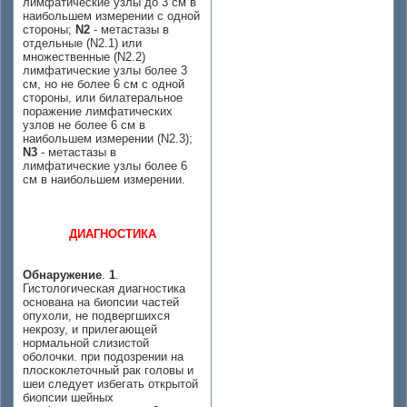
лимфатические узлы до 3 см в
наибольшем измерении с одной
стороны;
N2
- метастазы в
отдельные (N2.1) или
множественные (N2.2)
лимфатические узлы более 3
см, но не более 6 см с одной
стороны, или билатеральное
поражение лимфатических
узлов не более 6 см в
наибольшем измерении (N2.3);
N3
- метастазы в
лимфатические узлы более 6
см в наибольшем измерении.
ДИАГНОСТИКА
Обнаружение
.
1
.
Гистологическая диагностика
основана на биопсии частей
опухоли, не подвергшихся
некрозу, и прилегающей
нормальной слизистой
оболочки. при подозрении на
плоскоклеточный рак головы и
шеи следует избегать открытой
биопсии шейных