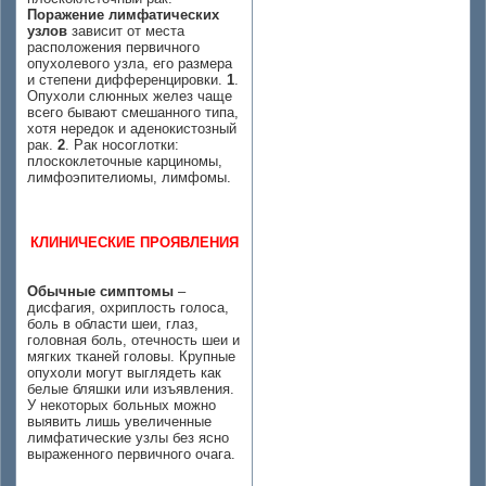
Поражение лимфатических
узлов
зависит от места
расположения первичного
опухолевого узла, его размера
и степени дифференцировки.
1
.
Опухоли слюнных желез чаще
всего бывают смешанного типа,
хотя нередок и аденокистозный
рак.
2
. Рак носоглотки:
плоскоклеточные карциномы,
лимфоэпителиомы, лимфомы.
КЛИНИЧЕСКИЕ ПРОЯВЛЕНИЯ
Обычные симптомы
–
дисфагия, охриплость голоса,
боль в области шеи, глаз,
головная боль, отечность шеи и
мягких тканей головы. Крупные
опухоли могут выглядеть как
белые бляшки или изъявления.
У некоторых больных можно
выявить лишь увеличенные
лимфатические узлы без ясно
выраженного первичного очага.