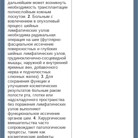
дальнейшем может возникнуть
необходимость трансплантации
полнослойным кожным
лоскутом.
2
. Больным с
вовлечением в опухолевый
процесс шейных
лимфатических узлов
необходима радикальная
операция на шее (футлярно-
фасциальное иссечение
поверхностных и глубоких
шейных лимфатических узлов,
грудиноключично-сосцевидной
мышцы, наружной и внутренней
яремных вен, добавочного
нерва и подчелюстных
слюнных желез).
3
. Для
сохранения функции и
улучшения косметических
результатов больным раком
полости рта, глотки или
надскладочного пространства
без поражения лимфатических
узлов выполняют
функциональное иссечение
органов шеи.
4
. Хирургические
вмешательства часто
сопровождают патологические
процессы, такие как
косметические дефекты,