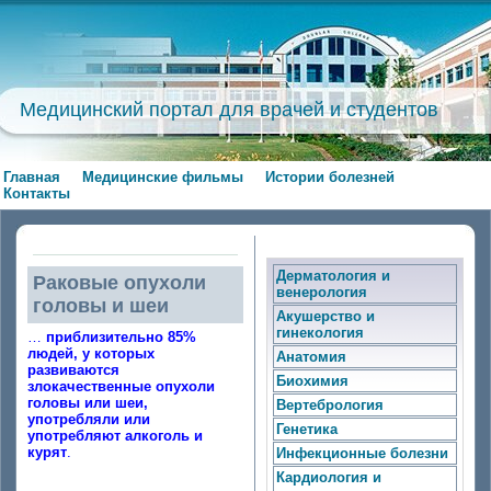
Медицинский портал для врачей и студентов
Главная
Медицинские фильмы
Истории болезней
Контакты
Дерматология и
Раковые опухоли
венерология
головы и шеи
Акушерство и
гинекология
…
приблизительно 85%
людей, у которых
Анатомия
развиваются
Биохимия
злокачественные опухоли
головы или шеи,
Вертебрология
употребляли или
Генетика
употребляют алкоголь и
курят
.
Инфекционные болезни
Кардиология и