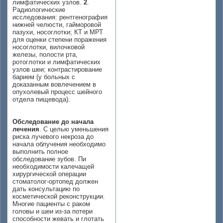
лимфатических узлов.
2
.
Радиологические
исследования: рентгенография
нижней челюсти, гайморовой
пазухи, носоглотки; КТ и МРТ
для оценки степени поражения
носоглотки, вилочковой
железы, полости рта,
ротоглотки и лимфатических
узлов шеи; контрастирование
барием (у больных с
доказанным вовлечением в
опухолевый процесс шейного
отдела пищевода).
Обследование до начала
лечения
. С целью уменьшения
риска лучевого некроза до
начала облучения необходимо
выполнить полное
обследование зубов. Пи
необходимости калечащей
хирургической операции
стоматолог-ортопед должен
дать консультацию по
косметической реконструкции.
Многие пациенты с раком
головы и шеи из-за потери
способности жевать и глотать