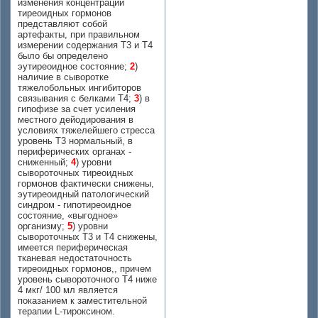
изменения концентраций
тиреоидных гормонов
представляют собой
артефакты, при правильном
измерении содержания Т3 и Т4
было бы определено
эутиреоидное состояние;
2
)
наличие в сыворотке
тяжелобольных ингибиторов
связывания с белками Т4;
3
) в
гипофизе за счет усиления
местного дейодирования в
условиях тяжелейшего стресса
уровень Т3 нормальный, в
периферических органах -
сниженный;
4
) уровни
сывороточных тиреоидных
гормонов фактически снижены,
эутиреоидный патологический
синдром - гипотиреоидное
состояние, «выгодное»
организму;
5
) уровни
сывороточных Т3 и Т4 снижены,
имеется периферическая
тканевая недостаточность
тиреоидных гормонов,, причем
уровень сывороточного Т4 ниже
4 мкг/ 100 мл является
показанием к заместительной
терапии L-тироксином.