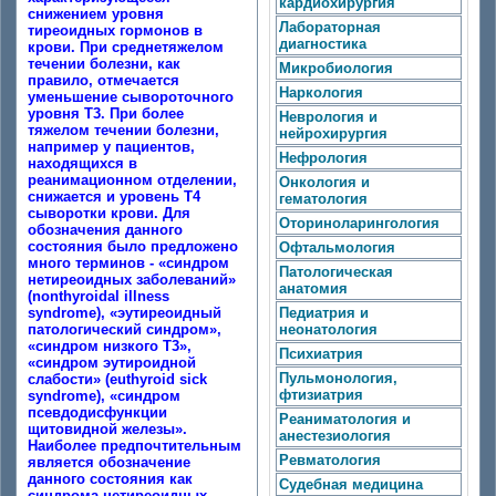
кардиохирургия
снижением уровня
Лабораторная
тиреоидных гормонов в
диагностика
крови. При среднетяжелом
течении болезни, как
Микробиология
правило, отмечается
Наркология
уменьшение сывороточного
уровня Т3. При более
Неврология и
тяжелом течении болезни,
нейрохирургия
например у пациентов,
Нефрология
находящихся в
реанимационном отделении,
Онкология и
снижается и уровень Т4
гематология
сыворотки крови. Для
Оториноларингология
обозначения данного
состояния было предложено
Офтальмология
много терминов - «синдром
Патологическая
нетиреоидных заболеваний»
анатомия
(nonthyroidal illness
syndrome), «эутиреоидный
Педиатрия и
патологический синдром»,
неонатология
«синдром низкого Т3»,
Психиатрия
«синдром эутироидной
Пульмонология,
слабости» (euthyroid sick
фтизиатрия
syndrome), «синдром
псевдодисфункции
Реаниматология и
щитовидной железы».
анестезиология
Наиболее предпочтительным
Ревматология
является обозначение
данного состояния как
Судебная медицина
синдрома нетиреоидных