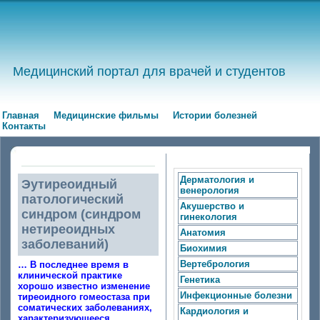
Медицинский портал для врачей и студентов
Главная
Медицинские фильмы
Истории болезней
Контакты
Дерматология и
Эутиреоидный
венерология
патологический
Акушерство и
синдром (синдром
гинекология
нетиреоидных
Анатомия
заболеваний)
Биохимия
Вертебрология
… В последнее время в
клинической практике
Генетика
хорошо известно изменение
Инфекционные болезни
тиреоидного гомеостаза при
соматических заболеваниях,
Кардиология и
характеризующееся