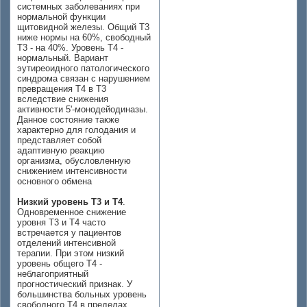
системных заболеваниях при
нормальной функции
щитовидной железы. Общий Т3
ниже нормы на 60%, свободный
Т3 - на 40%. Уровень Т4 -
нормальный. Вариант
эутиреоидного патологического
синдрома связан с нарушением
превращения Т4 в Т3
вследствие снижения
активности 5'-монодейодиназы.
Данное состояние также
характерно для голодания и
представляет собой
адаптивную реакцию
организма, обусловленную
снижением интенсивности
основного обмена
Низкий уровень Т3 и Т4
.
Одновременное снижение
уровня Т3 и Т4 часто
встречается у пациентов
отделений интенсивной
терапии. При этом низкий
уровень общего Т4 -
неблагоприятный
прогностический признак. У
большинства больных уровень
свободного Т4 в пределах