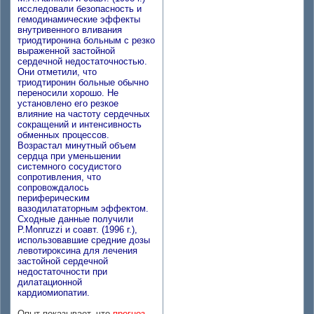
исследовали безопасность и
гемодинамические эффекты
внутривенного вливания
триодтиронина больным с резко
выраженной застойной
сердечной недостаточностью.
Они отметили, что
триодтиронин больные обычно
переносили хорошо. Не
установлено его резкое
влияние на частоту сердечных
сокращений и интенсивность
обменных процессов.
Возрастал минутный объем
сердца при уменьшении
системного сосудистого
сопротивления, что
сопровождалось
периферическим
вазодилататорным эффектом.
Сходные данные получили
P.Monruzzi и соавт. (1996 г.),
использовавшие средние дозы
левотироксина для лечения
застойной сердечной
недостаточности при
дилатационной
кардиомиопатии.
Опыт показывает, что
прогноз