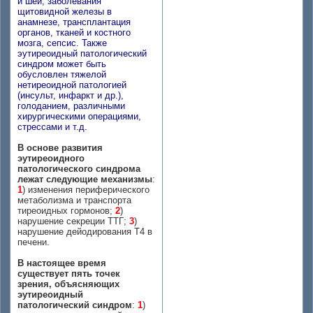
и шеи, заболевания
щитовидной железы в
анамнезе, трансплантация
органов, тканей и костного
мозга, сепсис. Также
эутиреоидный патологический
синдром может быть
обусловлен тяжелой
нетиреоидной патологией
(инсульт, инфаркт и др.),
голоданием, различными
хирургическими операциями,
стрессами и т.д.
В основе развития
эутиреоидного
патологического синдрома
лежат следующие механизмы
:
1
) изменения периферического
метаболизма и транспорта
тиреоидных гормонов;
2
)
нарушение секреции ТТГ;
3
)
нарушение дейодирования Т4 в
печени.
В настоящее время
существует пять точек
зрения, объясняющих
эутиреоидный
патологический синдром
:
1
)