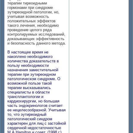
терапии тиреоидными
гормонами при синдроме
эутиреоидной патологии, но,
учитывая возможность
положительных эффектов
такого лечения, необходимо
проведение целого ряда
контролируемых исследований,
доказывающих эффективность
и безопасность данного метода.
В настоящее время не
накоплено необходимого
количества доказательств в
пользу необходимости
назначения заместительной
терапии при эутиреоидном
патологическом синдроме. О
возможной пользе такой
терапии высказывались
специалисты в области
трансплантологии и
кардиохирургии, но большая
часть эндокринологов считает
ее нецелесообразной. Учитывая
то, что эутиреоидный
патологический синдром
характерен для лиц с застойной
сердечной недостаточностью
М.A.Hamilton и соавт. (1998 г.)