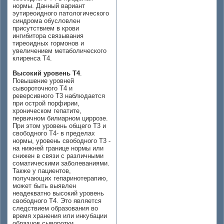
нормы. Данный вариант
эутиреоидного патологического
синдрома обусловлен
присутствием в крови
ингибитора связывания
тиреоидных гормонов и
увеличением метаболического
клиренса Т4.
Высокий уровень Т4
.
Повышение уровней
сывороточного Т4 и
реверсивного Т3 наблюдается
при острой порфирии,
хроническом гепатите,
первичном билиарном циррозе.
При этом уровень общего Т3 и
свободного Т4- в пределах
нормы, уровень свободного Т3 -
на нижней границе нормы или
снижен в связи с различными
соматическими заболеваниями.
Также у пациентов,
получающих гепаринотерапию,
может быть выявлен
неадекватно высокий уровень
свободного Т4. Это является
следствием образования во
время хранения или инкубации
образцов сыворотки