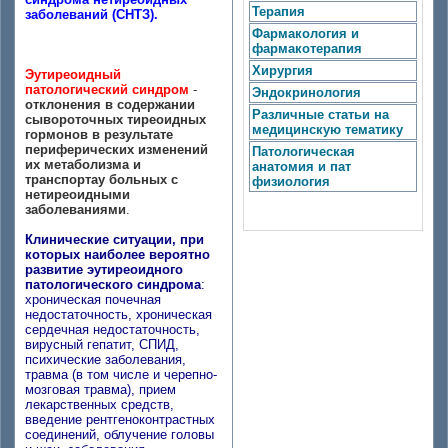
Терапия
заболеваний (СНТЗ).
Фармакология и
фармакотерапия
Хирургия
Эутиреоидный
патологический синдром
-
Эндокринология
отклонения в содержании
Различные статьи на
сывороточных тиреоидных
медицинскую тематику
гормонов в результате
периферических изменений
Патологическая
их метаболизма и
анатомия и пат
транспортау больных с
физиология
нетиреоидными
заболеваниями
.
Клинические ситуации, при
которых наиболее вероятно
развитие эутиреоидного
патологического синдрома
:
хроническая почечная
недостаточность, хроническая
сердечная недостаточность,
вирусный гепатит, СПИД,
психические заболевания,
травма (в том числе и черепно-
мозговая травма), прием
лекарственных средств,
введение рентгеноконтрастных
соединений, облучение головы