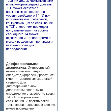
терапии дофаминомиметиками
и глюкокортикоидами уровень
ТТГ может оказаться
сниженным относительно
уровня свободного Т4; 3) при
использовании препаратов,
конкурирующих за связывание
с ТСГ с коротким периодом
полуэлиминации, на уровне
свободного Т4 может
отразиться интервал времени
между введением препарата и
взятием крови для
исследования.
Дифференциальная
диагностика
. Эутиреоидный
патологический синдром
следует дифференцировать от
гипо - и тиреотоксикоза легкой
степени. Для
дифференциальной
диагностики используют
определение в сыворотке крови
Т4 и Т3 и гормонального
связывания. С практической
точки зрения основное значение
имеет проведение