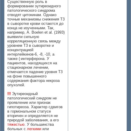
Существенную роль в
формировании эутиреоидного
патологического синдрома
отводят цитокинам. Однако
точные механизмы снижения Т3
в сыворотке крови остаются до
конца не изученными. Так,
например, A. Boelen et al. (1993)
выявили сильную
корреляционную связь между
уровнем Т3 в сыворотке и
концентрацией
интерлейкинов-6, -8, -10, а
также (-интерферона. У
пациентов, находящихся на
стационарном лечении,
отмечается падение уровня Т3
на фоне повышенного
содержания фактора некроза
опухолей.
!!!
Эутиреоидный
патологический синдром не
проявление или признак
гипотиреоза. Характер сдвигов
в гормональном статусе
вторичен и определяется не
природой заболевания, а его
тяжестью
. У большинства
больных с
легкими
или