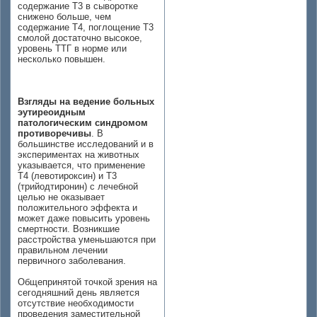
содержание T3 в сыворотке
снижено больше, чем
содержание T4, поглощение T3
смолой достаточно высокое,
уровень ТТГ в норме или
несколько повышен.
Взгляды на ведение больных
эутиреоидным
патологическим синдромом
противоречивы
. В
большинстве исследований и в
экспериментах на животных
указывается, что применение
T4 (левотироксин) и T3
(трийодтиронин) с лечебной
целью не оказывает
положительного эффекта и
может даже повысить уровень
смертности. Возникшие
расстройства уменьшаются при
правильном лечении
первичного заболевания.
Общепринятой точкой зрения на
сегодняшний день является
отсутствие необходимости
проведения заместительной