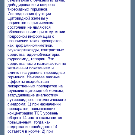
связывание с белками плазмы,
дейодирование и клиренс
тиреоидных гормонов.
Исследования функции
щитовидной железы у
пациентов в критическом
состоянии не являются
обоснованными при отсутствии
подробной информации о
назначении таких препаратов,
как: дофаминомиметики,
глукокортикоиды, контрастные
средства, адреноблокаторы,
фуросемид, гепарин. Эти
средства часто назначаются по
жизненным показаниям и
влияют на уровень тиреоидных
гормонов. Наиболее важные
эффекты воздействия
лекарственных препаратов на
функцию щитовидной железы,
затрудняющие диагностику
эутиреоидного патологического
синдрома: 1) при назначении
препаратов, повышающих
концентрацию ТСГ, уровень
общего Т4 часто оказывается
повышенным, тогда как
содержание свободного Т4
остается в норме; 2) при