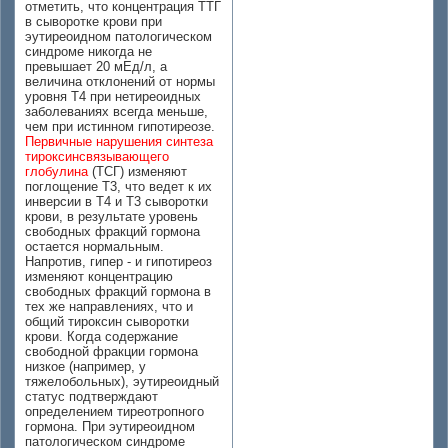
отметить, что концентрация ТТГ
в сыворотке крови при
эутиреоидном патологическом
синдроме никогда не
превышает 20 мЕд/л, а
величина отклонений от нормы
уровня Т4 при нетиреоидных
заболеваниях всегда меньше,
чем при истинном гипотиреозе.
Первичные нарушения синтеза
тироксинсвязывающего
глобулина
(ТСГ) изменяют
поглощение Т3, что ведет к их
инверсии в Т4 и Т3 сыворотки
крови, в результате уровень
свободных фракций гормона
остается нормальным.
Напротив, гипер - и гипотиреоз
изменяют концентрацию
свободных фракций гормона в
тех же направлениях, что и
общий тироксин сыворотки
крови. Когда содержание
свободной фракции гормона
низкое (например, у
тяжелобольных), эутиреоидный
статус подтверждают
определением тиреотропного
гормона. При эутиреоидном
патологическом синдроме