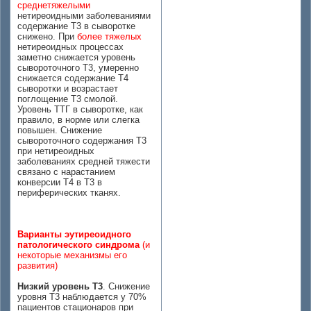
среднетяжелыми
нетиреоидными заболеваниями
содержание T3 в сыворотке
снижено. При
более тяжелых
нетиреоидных процессах
заметно снижается уровень
сывороточного T3, умеренно
снижается содержание T4
сыворотки и возрастает
поглощение T3 смолой.
Уровень ТТГ в сыворотке, как
правило, в норме или слегка
повышен. Снижение
сывороточного содержания T3
при нетиреоидных
заболеваниях средней тяжести
связано с нарастанием
конверсии T4 в T3 в
периферических тканях.
Варианты эутиреоидного
патологического синдрома
(и
некоторые механизмы его
развития)
Низкий уровень Т3
. Снижение
уровня Т3 наблюдается у 70%
пациентов стационаров при