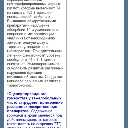
неэтерифицированных жирных
кислот, которые вытесняют Т4
из связи с ТСГ (тироксин-
связывающий глобулин).
Вызванное лекарственными
препаратами нарушение
абсорбции Т4 и усиление его
клиренса и метаболизации
увеличивают необходимую
заместительную дозу L-
тирокина у пациентов с
гипотиреозом. При длительном
лечении фенитоином* уровень
свободного Т4 и ТТГ может
снижаться. Амиодарон может
обусловить развитие различных
нарушений функции
щитовидной железы. Среди них
наиболее серьезным является
тиреотоксикоз.
*
Оценку тиреоидного
гомеостаза у тяжелобольных
часто затрудняет применение
различных лекарственных
препаратов
. Содержание
гормонов в крови меняется под
действием средств, которые
могут влиять на секрецию ТТГ,