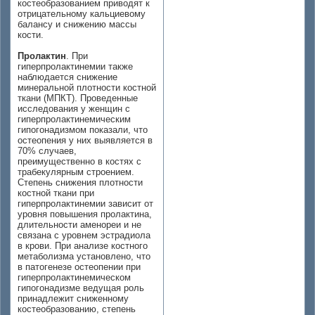
костеобразованием приводят к
отрицательному кальциевому
балансу и снижению массы
кости.
Пролактин
. При
гиперпролактинемии также
наблюдается снижение
минеральной плотности костной
ткани (МПКТ). Проведенные
исследования у женщин с
гиперпролактинемическим
гипогонадизмом показали, что
остеопения у них выявляется в
70% случаев,
преимущественно в костях с
трабекулярным строением.
Степень снижения плотности
костной ткани при
гиперпролактинемии зависит от
уровня повышения пролактина,
длительности аменореи и не
связана с уровнем эстрадиола
в крови. При анализе костного
метаболизма установлено, что
в патогенезе остеопении при
гиперпролактинемическом
гипогонадизме ведущая роль
принадлежит сниженному
костеобразованию, степень