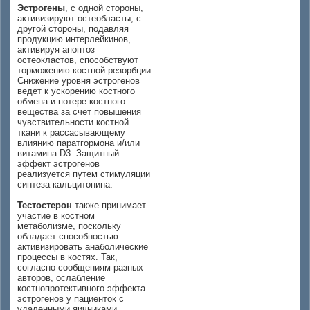
Эстрогены
, с одной стороны,
активизируют остеобласты, с
другой стороны, подавляя
продукцию интерлейкинов,
активируя апоптоз
остеокластов, способствуют
торможению костной резорбции.
Снижение уровня эстрогенов
ведет к ускорению костного
обмена и потере костного
вещества за счет повышения
чувствительности костной
ткани к рассасывающему
влиянию паратгормона и/или
витамина D3. Защитный
эффект эстрогенов
реализуется путем стимуляции
синтеза кальцитонина.
Тестостерон
также принимает
участие в костном
метаболизме, поскольку
обладает способностью
активизировать анаболические
процессы в костях. Так,
согласно сообщениям разных
авторов, ослабление
костнопротективного эффекта
эстрогенов у пациенток с
удаленными яичниками