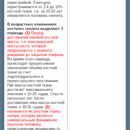
перестройкой. Ежегодно
перестраивается от 2-4 до 10%
костной ткани, т.е. за 10-20 лет
обновляется половина скелета.
В возрастных изменениях
костного скелета выделяют 3
периода
.
(1)
Период
достижения пиковой костной
массы, т.е. максимальной
массы кости, который
продолжается с момента
рождения до закрытия эпифиза.
Во время этого периода
происходит прогрессивное
увеличение объема костной
ткани за счет
эндохондрального и
периостального окостенения.
Пик массы костной ткани
достигает максимального
значения к 16-25 годам. Спустя
несколько лет после
достижения пика массы костной
ткани, к 30-35 годам,
(2)
начинается ее (костная ткань)
потеря, которая является
универсальным феноменом
биологии человека
,
происходящим независимо от