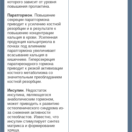
которого зависит от уровня
повышения пролактина.
Паратгормон
. Повышение
секреции паратгормона
приводит к усилению костной
резорбции и в результате к
повышению концентрации
кальция в крови. Усиленная
продукция кальцитриола в
почках под влиянием
паратгормона увеличивает
всасывание кальция в
кишечнике. Гиперсекреция
паратиреоидного гормона
приводит к резкой активизации
костного метаболизма со
значительным преобладанием
костной резорбции.
Инсулин
. Недостаток
инсулина, являющегося
анаболическим гормоном,
может приводить к развитию
остеопенического синдрома из-
за снижения активности
остеобластов. Известно, что
инсулин стимулирует синтез
матрикса и формирование
хряща.