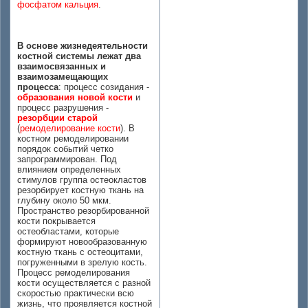
фосфатом кальция
.
В основе жизнедеятельности
костной системы лежат два
взаимосвязанных и
взаимозамещающих
процесса
: процесс созидания -
образования новой кости
и
процесс разрушения -
резорбции старой
(
ремоделирование кости
). В
костном ремоделировании
порядок событий четко
запрограммирован. Под
влиянием определенных
стимулов группа остеокластов
резорбирует костную ткань на
глубину около 50 мкм.
Пространство резорбированной
кости покрывается
остеобластами, которые
формируют новообразованную
костную ткань с остеоцитами,
погруженными в зрелую кость.
Процесс ремоделирования
кости осуществляется с разной
скоростью практически всю
жизнь, что проявляется костной