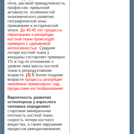
пола, расовой принадлежности,
профессии, привычной
активности, особенностей
экономического развития,
географической зоны
проживания и исторической
эпохи.
До 40-45 лет процессы
образования и резорбции
костной ткани происходят
примерно с одинаковой
интенсивностью.
Средняя
потеря костной ткани у
женщины составляет примерно
1% в год по отношению к
уровню пика массы костной
ткани в репродуктивном
возрасте.
(3)
В более позднем
возрасте
процессы резорбции
неизбежно превалируют над
процессами костеобразования
.
Вероятность развития
остеопороза у взрослого
человека определяют
стартовая минеральная
плотность костной ткани,
скорость потери костного
вещества, а также нарушение
процессов ремоделирования.