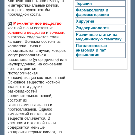
Костную ткань также образуют
Терапия
и интерстициальные клетки,
которые служат как бы
Фармакология и
прокладкой кости.
фармакотерапия
Хирургия
(2)
Межклеточное вещество
костной ткани состоит из:
Эндокринология
основного вещества
и
волокон
,
Различные статьи на
в которых содержатся соли
медицинскую тематику
кальция. Волокна состоят из
Патологическая
коллагена I типа и
анатомия и пат
складываются в пучки, которые
физиология
могут располагаться
параллельно (упорядочено) или
неупорядочено, на основании
чего и строится
гистологическая
классификация костных тканей.
Основное вещество костной
ткани, как и других
разновидностей
соединительных тканей,
состоит из
гликозоаминогликанов и
протеогликанов. Однако
химический состав этих
веществ отличается. В
частности в костной ткани
содержится меньше
хондроитинсерных кислот, но