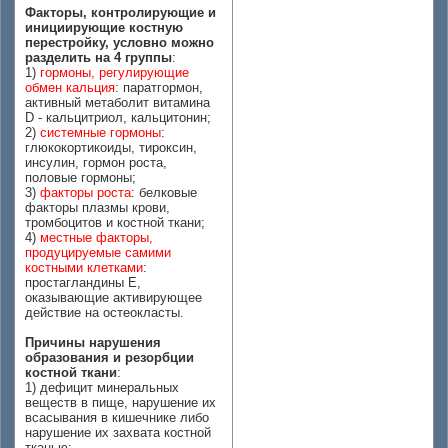
Факторы, контролирующие и
инициирующие костную
перестройку, условно можно
разделить на 4 группы
:
1)
гормоны, регулирующие
обмен кальция
: паратгормон,
активный метаболит витамина
D - кальцитриол, кальцитонин;
2)
системные гормоны
:
глюкокортикоиды, тироксин,
инсулин, гормон роста,
половые гормоны;
3)
факторы роста
: белковые
факторы плазмы крови,
тромбоцитов и костной ткани;
4)
местные факторы,
продуцируемые самими
костными клетками
:
простагландины Е,
оказывающие активирующее
действие на остеокласты.
Причины нарушения
образования и резорбции
костной ткани
:
1) дефицит минеральных
веществ в пище, нарушение их
всасывания в кишечнике либо
нарушение их захвата костной
тканью;