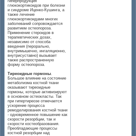
гиперпродукция
глюкокортикоидов при болезни
и синдроме Иценко-Кушинга, а
также лечение
глюкокортикоидами многих
заболеваний сопровождается
развитием остеопороза.
Применение стероидов в
терапевтических дозах,
независимо от способа
введения (перорально,
внутримышечно, ингаляционно,
внутрисуставно) вызывает
также распространенную
форму остеопороза.
Тиреоидные гормоны
.
Большое влияние на состояние
метаболизма костной ткани
оказывают тиреоидные
гормоны, которые активизируют
в основном остеокласты. Так
при гипертиреозе отмечается
ускорение процесса
ремоделирования костной ткани
- одновременное повышение как
скорости резорбции, так и
скорости костеобразования.
Преобладающие процессы
костной резорбции над