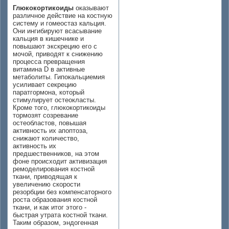
Глюкокортикоиды
оказывают
различное действие на костную
систему и гомеостаз кальция.
Они ингибируют всасывание
кальция в кишечнике и
повышают экскрецию его с
мочой, приводят к снижению
процесса превращения
витамина D в активные
метаболиты. Гипокальциемия
усиливает секрецию
паратгормона, который
стимулирует остеокласты.
Кроме того, глюкокортикоиды
тормозят созревание
остеобластов, повышая
активность их апоптоза,
снижают количество,
активность их
предшественников, на этом
фоне происходит активизация
ремоделирования костной
ткани, приводящая к
увеличению скорости
резорбции без компенсаторного
роста образования костной
ткани, и как итог этого -
быстрая утрата костной ткани.
Таким образом, эндогенная