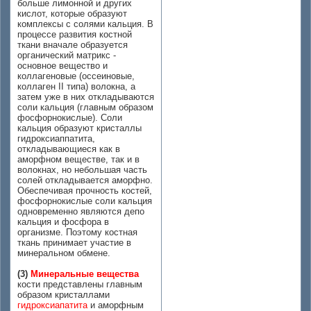
больше лимонной и других
кислот, которые образуют
комплексы с солями кальция. В
процессе развития костной
ткани вначале образуется
органический матрикс -
основное вещество и
коллагеновые (оссеиновые,
коллаген II типа) волокна, а
затем уже в них откладываются
соли кальция (главным образом
фосфорнокислые). Соли
кальция образуют кристаллы
гидроксиаппатита,
откладывающиеся как в
аморфном веществе, так и в
волокнах, но небольшая часть
солей откладывается аморфно.
Обеспечивая прочность костей,
фосфорнокислые соли кальция
одновременно являются депо
кальция и фосфора в
организме. Поэтому костная
ткань принимает участие в
минеральном обмене.
(3)
Минеральные вещества
кости представлены главным
образом кристаллами
гидроксиапатита
и аморфным