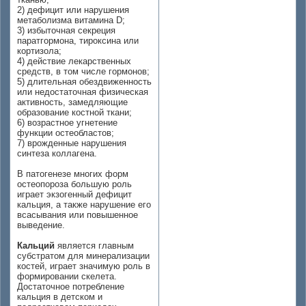
2) дефицит или нарушения
метаболизма витамина D;
3) избыточная секреция
паратгормона, тироксина или
кортизола;
4) действие лекарственных
средств, в том числе гормонов;
5) длительная обездвиженность
или недостаточная физическая
активность, замедляющие
образование костной ткани;
6) возрастное угнетение
функции остеобластов;
7) врожденные нарушения
синтеза коллагена.
В патогенезе многих форм
остеопороза большую роль
играет экзогенный дефицит
кальция, а также нарушение его
всасывания или повышенное
выведение.
Кальций
является главным
субстратом для минерализации
костей, играет значимую роль в
формировании скелета.
Достаточное потребление
кальция в детском и