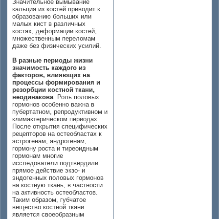
Значительное вымывание
кальция из костей приводит к
образованию больших или
малых кист в различных
костях, деформации костей,
множественным переломам
даже без физических усилий.
В разные периоды жизни
значимость каждого из
факторов, влияющих на
процессы формирования и
резорбции костной ткани,
неодинакова
. Роль половых
гормонов особенно важна в
пубертатном, репродуктивном и
климактерическом периодах.
После открытия специфических
рецепторов на остеобластах к
эстрогенам, андрогенам,
гормону роста и тиреоидным
гормонам многие
исследователи подтвердили
прямое действие экзо- и
эндогенных половых гормонов
на костную ткань, в частности
на активность остеобластов.
Таким образом, губчатое
вещество костной ткани
является своеобразным