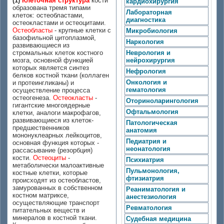
(1)
Клеточная структура
кости
кардиохирургия
образована тремя типами
Лабораторная
клеток: остеобластами,
диагностика
остеокластами и остеоцитами.
Остеобласты
- крупные клетки с
Микробиология
базофильной цитоплазмой,
Наркология
развивающиеся из
стромальных клеток костного
Неврология и
мозга, основной функцией
нейрохирургия
которых является синтез
Нефрология
белков костной ткани (коллаген
Онкология и
и протеингликаны) и
гематология
осуществление процесса
остеогенеза.
Остеокласты
-
Оториноларингология
гигантские многоядерные
Офтальмология
клетки, аналоги макрофагов,
развивающиеся из клеток-
Патологическая
предшественников
анатомия
мононуклеарных лейкоцитов,
Педиатрия и
основная функция которых -
неонатология
рассасывание (резорбция)
кости.
Остеоциты
-
Психиатрия
метаболически малоактивные
Пульмонология,
костные клетки, которые
фтизиатрия
происходят из остеобластов,
замурованных в собственном
Реаниматология и
костном матриксе,
анестезиология
осуществляющие транспорт
Ревматология
питательных веществ и
минералов в костной ткани.
Судебная медицина