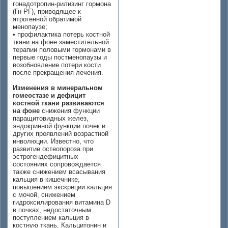
гонадотропин-рилизинг гормона
(Гн-РГ), приводящее к
ятрогенной обратимой
менопаузе;
• профилактика потерь костной
ткани на фоне заместительной
терапии половыми гормонами в
первые годы постменопаузы и
возобновление потери кости
после прекращения лечения.
Изменения в минеральном
гомеостазе и дефицит
костной ткани развиваются
на фоне
снижения функции
паращитовидных желез,
эндокринной функции почек и
других проявлений возрастной
инволюции. Известно, что
развитие остеопороза при
эстрогендефицитных
состояниях сопровождается
также снижением всасывания
кальция в кишечнике,
повышением экскреции кальция
с мочой, снижением
гидроксилирования витамина D
в почках, недостаточным
поступлением кальция в
костную ткань. Кальцитонин и