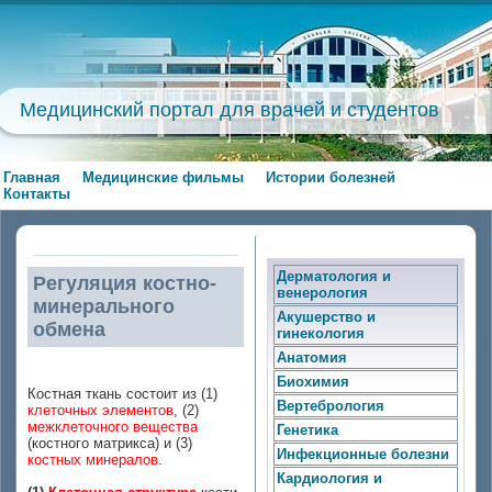
Медицинский портал для врачей и студентов
Главная
Медицинские фильмы
Истории болезней
Контакты
Дерматология и
Регуляция костно-
венерология
минерального
Акушерство и
обмена
гинекология
Анатомия
Биохимия
Костная ткань состоит из (1)
Вертебрология
клеточных элементов
, (2)
межклеточного вещества
Генетика
(костного матрикса) и (3)
Инфекционные болезни
костных минералов
.
Кардиология и