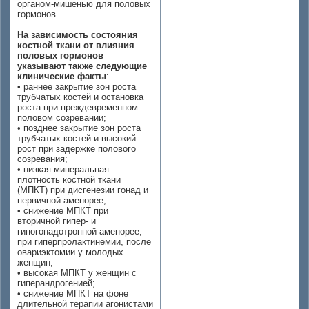
органом-мишенью для половых
гормонов.
На зависимость состояния
костной ткани от влияния
половых гормонов
указывают также следующие
клинические факты
:
• раннее закрытие зон роста
трубчатых костей и остановка
роста при преждевременном
половом созревании;
• позднее закрытие зон роста
трубчатых костей и высокий
рост при задержке полового
созревания;
• низкая минеральная
плотность костной ткани
(МПКТ) при дисгенезии гонад и
первичной аменорее;
• снижение МПКТ при
вторичной гипер- и
гипогонадотропной аменорее,
при гиперпролактинемии, после
овариэктомии у молодых
женщин;
• высокая МПКТ у женщин с
гиперандрогенией;
• снижение МПКТ на фоне
длительной терапии агонистами