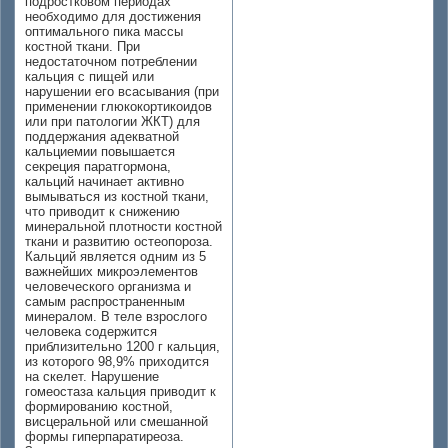
подростковом периодах
необходимо для достижения
оптимального пика массы
костной ткани. При
недостаточном потреблении
кальция с пищей или
нарушении его всасывания (при
применении глюкокортикоидов
или при патологии ЖКТ) для
поддержания адекватной
кальциемии повышается
секреция паратгормона,
кальций начинает активно
вымываться из костной ткани,
что приводит к снижению
минеральной плотности костной
ткани и развитию остеопороза.
Кальций является одним из 5
важнейших микроэлементов
человеческого организма и
самым распространенным
минералом. В теле взрослого
человека содержится
приблизительно 1200 г кальция,
из которого 98,9% приходится
на скелет. Нарушение
гомеостаза кальция приводит к
формированию костной,
висцеральной или смешанной
формы гиперпаратиреоза.