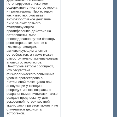
потенцируется снижением
содержания у них тестостерона
и прогестерона. Прогестерон,
как известно, оказывает
антирезорбтивное действие
либо за счет прямого
стимулирующего
пролиферацию действия на
остеобласты, либо
опосредованно путем блокады
рецепторов этих клеток к
глюкокортикоидам,
активизирующим апоптоз
остеобластов, а также может
самостоятельно активизировать
апоптоз остеокластов.
Некоторые авторы сообщают,
что отсутствие
физиологического повышения
уровня прогестерона в
лютеиновой фазе цикла при
ановуляции у женщин
репродуктивного возраста с
сохраненными яичниками также
создает предпосылку для
ускоренной потери костной
ткани, хотя при этом может и не
отмечаться дефицита
эстрогенов.