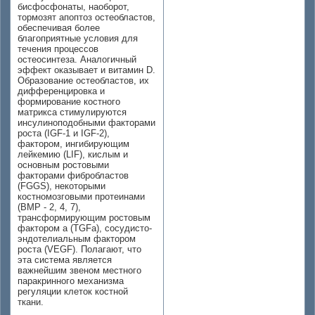
бисфосфонаты, наоборот,
тормозят апоптоз остеобластов,
обеспечивая более
благоприятные условия для
течения процессов
остеосинтеза. Аналогичный
эффект оказывает и витамин D.
Образование остеобластов, их
дифференцировка и
формирование костного
матрикса стимулируются
инсулиноподобными факторами
роста (IGF-1 и IGF-2),
фактором, ингибирующим
лейкемию (LIF), кислым и
основным ростовыми
факторами фибробластов
(FGGS), некоторыми
костномозговыми протеинами
(ВМР - 2, 4, 7),
трансформирующим ростовым
фактором a (TGFa), сосудисто-
эндотелиальным фактором
роста (VEGF). Полагают, что
эта система является
важнейшим звеном местного
паракринного механизма
регуляции клеток костной
ткани.