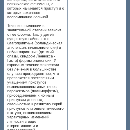
психические феномены, с
которых начинается приступ и о
которых сохраняет
воспоминание больной.
Течение эпилепсии в
значительной степени зависит
от ее формы. Так, у детей
существуют абсолютно
благоприятные (роландическая
эпилепсия, пикноэпилепсия) и
неблагоприятные (детский
спазм, синдром Леннокса -
Гасто) формы эпилепсии. У
взрослых течение эпилепсии
без лечения в большинстве
случаев прогредиентное, что
проявляется постепенным
учащением приступов,
возникновением иных типов
пароксизмов (полиморфизм),
присоединением к ночным
приступам дневных,
склонностью к развитию серий
приступов или эпилептического
статуса, возникновением
характерных изменений
личности в виде
стереотипности и