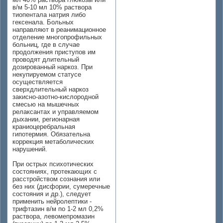
в/м 5-10 мл 10% раствора
тиопентала натрия либо
гексенала. Больных
направляют в реанимационное
отделение многопрофильных
больниц, где в случае
продолжения приступов им
проводят длительный
дозированный наркоз. При
некупируемом статусе
осуществляется
сверхдлительный наркоз
закисно-азотно-кислородной
смесью на мышечных
релаксантах и управляемом
дыхании, регионарная
краниоцеребральная
гипотермия. Обязательна
коррекция метаболических
нарушений.
При острых психотических
состояниях, протекающих с
расстройством сознания или
без них (дисфории, сумеречные
состояния и др.), следует
применить нейролептики -
трифтазин в/м по 1-2 мл 0,2%
раствора, левомепромазин