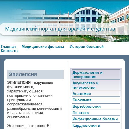
Медицинский портал для врачей и студентов
Главная
Медицинские фильмы
Истории болезней
Контакты
Дерматология и
Эпилепсия
венерология
ЭПИЛЕПСИЯ
- нарушение
Акушерство и
функции мозга,
гинекология
характеризующееся
Анатомия
повторными спонтанными
приступами и
Биохимия
сопровождающееся
Вертебрология
разнообразными клиническими
и параклиническими
Генетика
симптомами.
Инфекционные болезни
Кардиология и
Этиология, патогенез. В