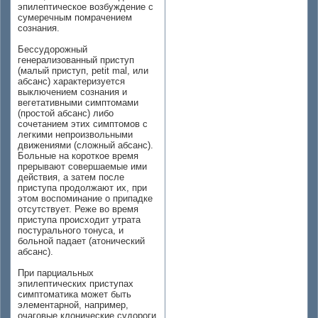
эпилептическое возбуждение с
сумеречным помрачением
сознания.
Бессудорожный
генерализованный приступ
(малый приступ, petit mal, или
абсанс) характеризуется
выключением сознания и
вегетативными симптомами
(простой абсанс) либо
сочетанием этих симптомов с
легкими непроизвольными
движениями (сложный абсанс).
Больные на короткое время
прерывают совершаемые ими
действия, а затем после
приступа продолжают их, при
этом воспоминание о припадке
отсутствует. Реже во время
приступа происходит утрата
постурального тонуса, и
больной падает (атонический
абсанс).
При парциальных
эпилептических приступах
симптоматика может быть
элементарной, например,
очаговые клонические судороги