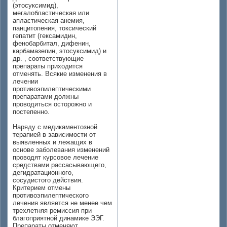
(этосуксимид),
мегалобластическая или
апластическая анемия,
панцитопения, токсический
гепатит (гексамидин,
фенобарбитал, дифенин,
карбамазепин, этосуксимид) и
др. , соответствующие
препараты приходится
отменять. Всякие изменения в
лечении
противоэпилептическими
препаратами должны
проводиться осторожно и
постепенно.
Наряду с медикаментозной
терапией в зависимости от
выявленных и лежащих в
основе заболевания изменений
проводят курсовое лечение
средствами рассасывающего,
дегидратационного,
сосудистого действия.
Критерием отмены
противоэпилептического
лечения является не менее чем
трехлетняя ремиссия при
благоприятной динамике ЭЭГ.
Препараты отменяют