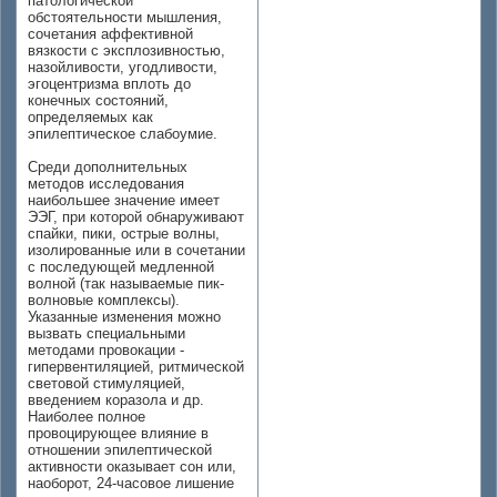
патологической
обстоятельности мышления,
сочетания аффективной
вязкости с эксплозивностью,
назойливости, угодливости,
эгоцентризма вплоть до
конечных состояний,
определяемых как
эпилептическое слабоумие.
Среди дополнительных
методов исследования
наибольшее значение имеет
ЭЭГ, при которой обнаруживают
спайки, пики, острые волны,
изолированные или в сочетании
с последующей медленной
волной (так называемые пик-
волновые комплексы).
Указанные изменения можно
вызвать специальными
методами провокации -
гипервентиляцией, ритмической
световой стимуляцией,
введением коразола и др.
Наиболее полное
провоцирующее влияние в
отношении эпилептической
активности оказывает сон или,
наоборот, 24-часовое лишение