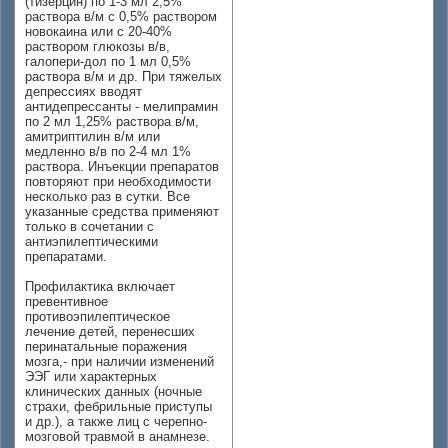
(тизерцин) по 1-3 мл 2,5%
раствора в/м с 0,5% раствором
новокаина или с 20-40%
раствором глюкозы в/в,
галопери-дол по 1 мл 0,5%
раствора в/м и др. При тяжелых
депрессиях вводят
антидепрессанты - мелипрамин
по 2 мл 1,25% раствора в/м,
амитриптилин в/м или
медленно в/в по 2-4 мл 1%
раствора. Инъекции препаратов
повторяют при необходимости
несколько раз в сутки. Все
указанные средства применяют
только в сочетании с
антиэпилептическими
препаратами.
Профилактика включает
превентивное
противоэпилептическое
лечение детей, перенесших
перинатальные поражения
мозга,- при наличии изменений
ЭЭГ или характерных
клинических данных (ночные
страхи, фебрильные приступы
и др.), а также лиц с черепно-
мозговой травмой в анамнезе.