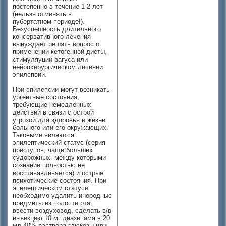
постепенно в течение 1-2 лет
(нельзя отменять в
пубертатном периоде!).
Безуспешность длительного
консервативного лечения
вынуждает решать вопрос о
применении кетогенной диеты,
стимуляуции вагуса или
нейрохирургическом лечении
эпилепсии.
При эпилепсии могут возникать
ургентные состояния,
требующие немедленных
действий в связи с острой
угрозой для здоровья и жизни
больного или его окружающих.
Таковыми являются
эпилептический статус (серия
приступов, чаще больших
судорожных, между которыми
сознание полностью не
восстанавливается) и острые
психотические состояния. При
эпилептическом статусе
необходимо удалить инородные
предметы из полости рта,
ввести воздуховод, сделать в/в
инъекцию 10 мг диазепама в 20
мл 40% раствора глюкозы или