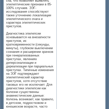
сна, что позволяет выявлять
эпилептические признаки в 85-
100% случаев. ЭЭГ-
исследования способствуют
также уточнению локализации
эпилептического очага и
характера эпилептических
приступов.
Диагностика эпилепсии
основывается на внезапности
приступов, их
кратковременности (секунды,
минуты), глубоком выключении
сознания и расширении зрачков
при генерализованных
приступах, явлениях
деперсонализации и
дереализации при парциальных
приступах. Типичные изменения
на ЭЭГ подтверждают
эпилептический характер
приступов, хотя отсутствие
таковых его не исключает. Для
диагностики эпилепсии как
болезни существенны
анамнестические данные:
болезнь возникает, как правило,
в детском, подростковом и
юношеском возрасте, часто