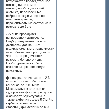
встречаются наследственное
отягощение в семье,
отягощенный акушерский
анамнез, перенесенные
нейроинфекции и черепно-
мозговые травмы,
пароксизмальные состояния в
возрасте до 3 лет.
Лечение проводится
непрерывно и длительно.
Подбор медикаментов и их
дозировок должен быть
индивидуальным в зависимости
от особенностей приступов, их
частоты, периодичности,
возраста больного и др.
Барбитураты могут быть
назначены при всех видах
приступов:
фенобарбитал из расчета 2-3
мг/кг массы тела больного,
бензонал по 7-10 мг/кг.
Максимальное влияние на
судорожные формы приступов
оказывают барбитураты, а
также дифенин в дозе 5-7 мг/кг,
карбамазепин (тегретол,
стазепин, финлепсин) по 8-20