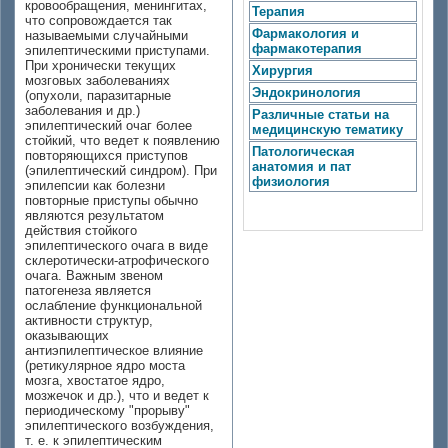
кровообращения, менингитах,
Терапия
что сопровождается так
Фармакология и
называемыми случайными
фармакотерапия
эпилептическими приступами.
При хронически текущих
Хирургия
мозговых заболеваниях
Эндокринология
(опухоли, паразитарные
заболевания и др.)
Различные статьи на
эпилептический очаг более
медицинскую тематику
стойкий, что ведет к появлению
Патологическая
повторяющихся приступов
анатомия и пат
(эпилептический синдром). При
физиология
эпилепсии как болезни
повторные приступы обычно
являются результатом
действия стойкого
эпилептического очага в виде
склеротически-атрофического
очага. Важным звеном
патогенеза является
ослабление функциональной
активности структур,
оказывающих
антиэпилептическое влияние
(ретикулярное ядро моста
мозга, хвостатое ядро,
мозжечок и др.), что и ведет к
периодическому "прорыву"
эпилептического возбуждения,
т. е. к эпилептическим