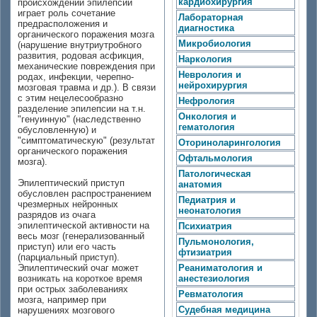
кардиохирургия
происхождении эпилепсии
играет роль сочетание
Лабораторная
предрасположения и
диагностика
органического поражения мозга
Микробиология
(нарушение внутриутробного
развития, родовая асфикция,
Наркология
механические повреждения при
Неврология и
родах, инфекции, черепно-
нейрохирургия
мозговая травма и др.). В связи
с этим нецелесообразно
Нефрология
разделение эпилепсии на т.н.
Онкология и
"генуинную" (наследственно
гематология
обусловленную) и
"симптоматическую" (результат
Оториноларингология
органического поражения
Офтальмология
мозга).
Патологическая
Эпилептический приступ
анатомия
обусловлен распространением
Педиатрия и
чрезмерных нейронных
неонатология
разрядов из очага
эпилептической активности на
Психиатрия
весь мозг (генерализованный
Пульмонология,
приступ) или его часть
фтизиатрия
(парциальный приступ).
Эпилептический очаг может
Реаниматология и
возникать на короткое время
анестезиология
при острых заболеваниях
Ревматология
мозга, например при
Судебная медицина
нарушениях мозгового