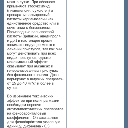
мг/кг в сутки. При абсансах
применяют этосуксимид
(пикнолепсин, суксилеп) и
препараты вальпроевый
кислоты карбамазепин как
единственное средство или в
сочетании с бензоналом.
Производные вальпроевой
кислоты (депакин, ацедипрол>
и др.) в настоящее время
занимают ведущее место в
лечении приступов, так как они
могут действовать при всех
видах приступов, однако
максимальный эффект
оказывают при абсансах и
генерализованных приступах
без фокального начала. Дозы
варьируют в широких пределах-
от 15 до 40 мг/кг и более в
сутки.
Во избежание токсических
эффектов при полипрагмазии
необходим пересчет
антиэпилептических препаратов
на фенобарбиталовый
коэффициент. Он составляет
для фенобарбитала условную
единицу, дифенина - 0,5,