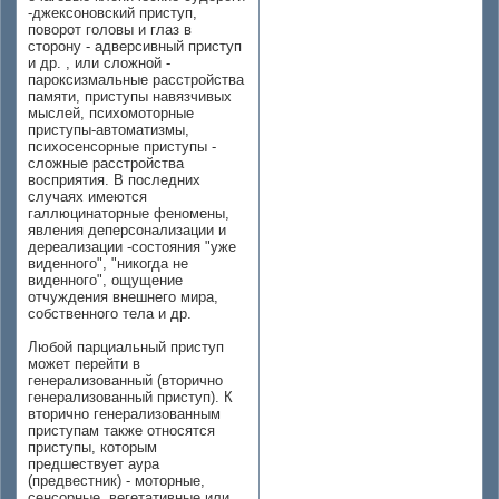
-джексоновский приступ,
поворот головы и глаз в
сторону - адверсивный приступ
и др. , или сложной -
пароксизмальные расстройства
памяти, приступы навязчивых
мыслей, психомоторные
приступы-автоматизмы,
психосенсорные приступы -
сложные расстройства
восприятия. В последних
случаях имеются
галлюцинаторные феномены,
явления деперсонализации и
дереализации -состояния "уже
виденного", "никогда не
виденного", ощущение
отчуждения внешнего мира,
собственного тела и др.
Любой парциальный приступ
может перейти в
генерализованный (вторично
генерализованный приступ). К
вторично генерализованным
приступам также относятся
приступы, которым
предшествует аура
(предвестник) - моторные,
сенсорные, вегетативные или