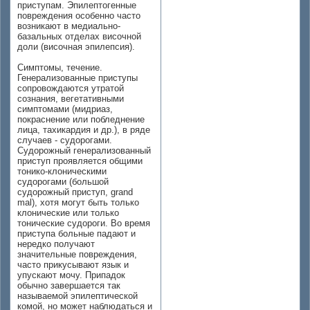
приступам. Эпилептогенные
повреждения особенно часто
возникают в медиально-
базальных отделах височной
доли (височная эпилепсия).
Симптомы, течение.
Генерализованные приступы
сопровождаются утратой
сознания, вегетативными
симптомами (мидриаз,
покраснение или побледнение
лица, тахикардия и др.), в ряде
случаев - судорогами.
Судорожный генерализованный
приступ проявляется общими
тонико-клоническими
судорогами (большой
судорожный приступ, grand
mal), хотя могут быть только
клонические или только
тонические судороги. Во время
приступа больные падают и
нередко получают
значительные повреждения,
часто прикусывают язык и
упускают мочу. Припадок
обычно завершается так
называемой эпилептической
комой, но может наблюдаться и