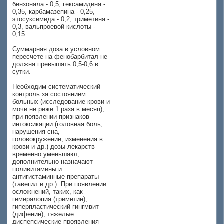
бензонала - 0,5, гексамидина -
0,35, карбамазепина - 0,25,
этосуксимида - 0,2, триметина -
0,3, вальпроевой кислоты -
0,15.
Суммарная доза в условном
пересчете на фенобарбитал не
должна превышать 0,5-0,6 в
сутки.
Необходим систематический
контроль за состоянием
больных (исследование крови и
мочи не реже 1 раза в месяц);
при появлении признаков
интоксикации (головная боль,
нарушения сна,
головокружение, изменения в
крови и др.) дозы лекарств
временно уменьшают,
дополнительно назначают
поливитамины и
антигистаминные препараты
(тавегил и др.). При появлении
осложнений, таких, как
гемералопия (триметин),
гиперпластический гингмвит
(дифенин), тяжелые
диспепсические проявления