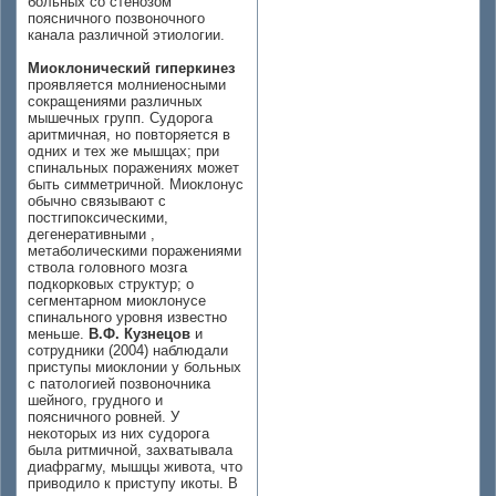
больных со стенозом
поясничного позвоночного
канала различной этиологии.
Миоклонический гиперкинез
проявляется молниеносными
сокращениями различных
мышечных групп. Судорога
аритмичная, но повторяется в
одних и тех же мышцах; при
спинальных поражениях может
быть симметричной. Миоклонус
обычно связывают с
постгипоксическими,
дегенеративными ,
метаболическими поражениями
ствола головного мозга
подкорковых структур; о
сегментарном миоклонусе
спинального уровня известно
меньше.
В.Ф. Кузнецов
и
сотрудники (2004) наблюдали
приступы миоклонии у больных
с патологией позвоночника
шейного, грудного и
поясничного ровней. У
некоторых из них судорога
была ритмичной, захватывала
диафрагму, мышцы живота, что
приводило к приступу икоты. В