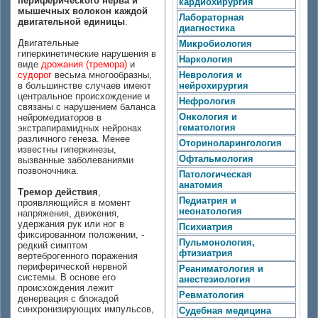
периферического нерва и
кардиохирургия
мышечных волокон каждой
Лабораторная
двигательной единицы
.
диагностика
Двигательные
Микробиология
гиперкинетические нарушения в
Наркология
виде
дрожания (тремора)
и
судорог
весьма многообразны,
Неврология и
в большинстве случаев имеют
нейрохирургия
центральное происхождение и
Нефрология
связаны с нарушением баланса
Онкология и
нейромедиаторов в
гематология
экстрапирамидных нейронах
различного генеза. Менее
Оториноларингология
известны гиперкинезы,
Офтальмология
вызванные заболеваниями
позвоночника.
Патологическая
анатомия
Тремор действия
,
Педиатрия и
проявляющийся в момент
неонатология
напряжения, движения,
удержания рук или ног в
Психиатрия
фиксированном положении, -
Пульмонология,
редкий симптом
фтизиатрия
вертеброгенного поражения
периферической нервной
Реаниматология и
системы. В основе его
анестезиология
происхождения лежит
Ревматология
денервация с блокадой
синхронизирующих импульсов,
Судебная медицина