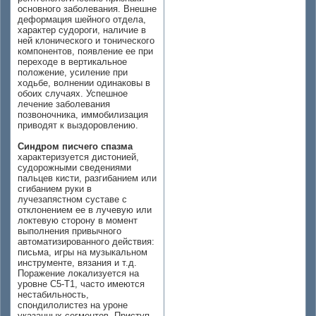
основного заболевания. Внешне
деформация шейного отдела,
характер судороги, наличие в
ней клонического и тонического
компонентов, появление ее при
переходе в вертикальное
положение, усиление при
ходьбе, волнении одинаковы в
обоих случаях. Успешное
лечение заболевания
позвоночника, иммобилизация
приводят к выздоровлению.
Синдром писчего спазма
характеризуется дистонией,
судорожными сведениями
пальцев кисти, разгибанием или
сгибанием руки в
лучезапястном суставе с
отклонением ее в лучевую или
локтевую сторону в момент
выполнения привычного
автоматизированного действия:
письма, игры на музыкальном
инструменте, вязания и т.д.
Поражение локализуется на
уровне С5-Т1, часто имеются
нестабильность,
спондилолистез на уроне
указанных сегментов. Приступ