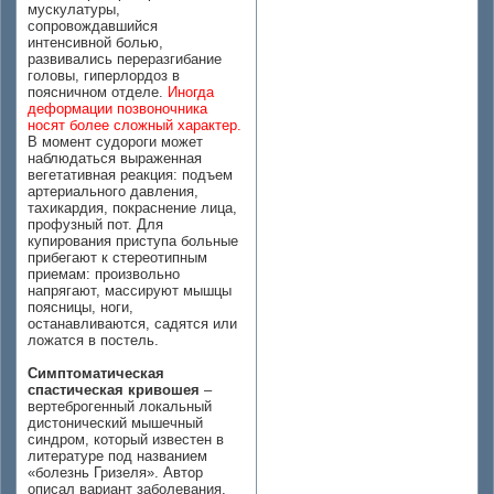
мускулатуры,
сопровождавшийся
интенсивной болью,
развивались переразгибание
головы, гиперлордоз в
поясничном отделе.
Иногда
деформации позвоночника
носят более сложный характер.
В момент судороги может
наблюдаться выраженная
вегетативная реакция: подъем
артериального давления,
тахикардия, покраснение лица,
профузный пот. Для
купирования приступа больные
прибегают к стереотипным
приемам: произвольно
напрягают, массируют мышцы
поясницы, ноги,
останавливаются, садятся или
ложатся в постель.
Симптоматическая
спастическая кривошея
–
вертеброгенный локальный
дистонический мышечный
синдром, который известен в
литературе под названием
«болезнь Гризеля». Автор
описал вариант заболевания,