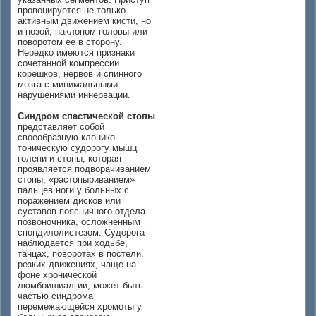
провоцируется не только
активным движением кисти, но
и позой, наклоном головы или
поворотом ее в сторону.
Нередко имеются признаки
сочетанной компрессии
корешков, нервов и спинного
мозга с минимальными
нарушениями иннервации.
Синдром спастической стопы
представляет собой
своеобразную клонико-
тоническую судорогу мышц
голени и стопы, которая
проявляется подворачиванием
стопы, «растопыриванием»
пальцев ноги у больных с
поражением дисков или
суставов поясничного отдела
позвоночника, осложненным
спондилолистезом. Судорога
наблюдается при ходьбе,
танцах, поворотах в постели,
резких движениях, чаще на
фоне хронической
люмбоишиалгии, может быть
частью синдрома
перемежающейся хромоты у