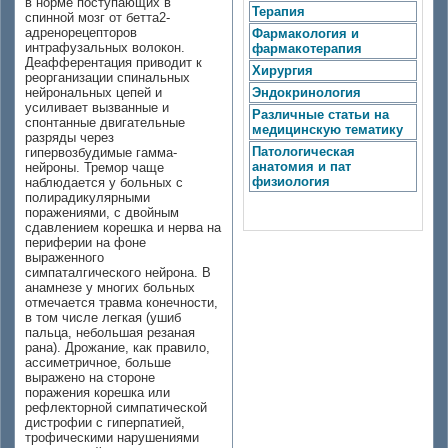
в норме поступающих в
Терапия
спинной мозг от бетта2-
адренорецепторов
Фармакология и
интрафузальных волокон.
фармакотерапия
Деафферентация приводит к
Хирургия
реорганизации спинальных
нейрональных цепей и
Эндокринология
усиливает вызванные и
Различные статьи на
спонтанные двигательные
медицинскую тематику
разряды через
Патологическая
гипервозбудимые гамма-
анатомия и пат
нейроны. Тремор чаще
физиология
наблюдается у больных с
полирадикулярными
поражениями, с двойным
сдавлением корешка и нерва на
периферии на фоне
выраженного
симпаталгического нейрона. В
анамнезе у многих больных
отмечается травма конечности,
в том числе легкая (ушиб
пальца, небольшая резаная
рана). Дрожание, как правило,
ассиметричное, больше
выражено на стороне
поражения корешка или
рефлекторной симпатической
дистрофии с гиперпатией,
трофическими нарушениями