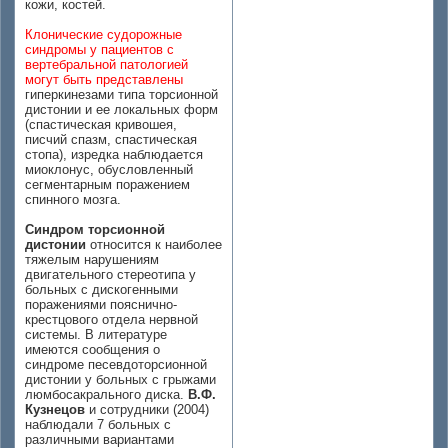
кожи, костей.
Клонические судорожные
синдромы у пациентов с
вертебральной патологией
могут быть представлены
гиперкинезами типа торсионной
дистонии и ее локальных форм
(спастическая кривошея,
писчий спазм, спастическая
стопа), изредка наблюдается
миоклонус, обусловленный
сегментарным поражением
спинного мозга.
Синдром торсионной
дистонии
относится к наиболее
тяжелым нарушениям
двигательного стереотипа у
больных с дискогенными
поражениями пояснично-
крестцового отдела нервной
системы. В литературе
имеются сообщения о
синдроме песевдоторсионной
дистонии у больных с грыжами
люмбосакрального диска.
В.Ф.
Кузнецов
и сотрудники (2004)
наблюдали 7 больных с
различными вариантами