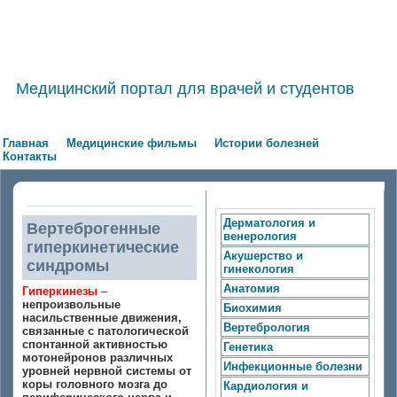
Медицинский портал для врачей и студентов
Главная
Медицинские фильмы
Истории болезней
Контакты
Дерматология и
Вертеброгенные
венерология
гиперкинетические
Акушерство и
синдромы
гинекология
Анатомия
Гиперкинезы
–
непроизвольные
Биохимия
насильственные движения,
Вертебрология
связанные с патологической
спонтанной активностью
Генетика
мотонейронов различных
Инфекционные болезни
уровней нервной системы от
коры головного мозга до
Кардиология и