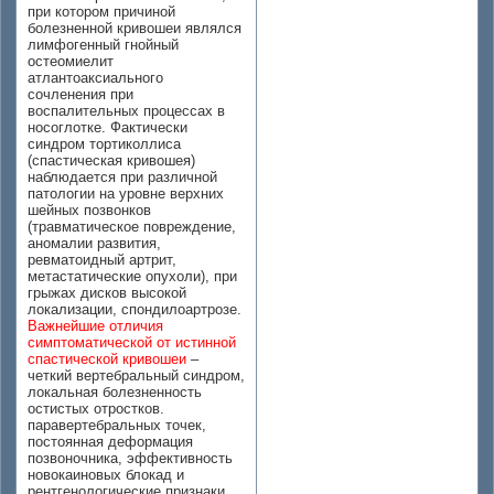
при котором причиной
болезненной кривошеи являлся
лимфогенный гнойный
остеомиелит
атлантоаксиального
сочленения при
воспалительных процессах в
носоглотке. Фактически
синдром тортиколлиса
(спастическая кривошея)
наблюдается при различной
патологии на уровне верхних
шейных позвонков
(травматическое повреждение,
аномалии развития,
ревматоидный артрит,
метастатические опухоли), при
грыжах дисков высокой
локализации, спондилоартрозе.
Важнейшие отличия
симптоматической от истинной
спастической кривошеи
–
четкий вертебральный синдром,
локальная болезненность
остистых отростков.
паравертебральных точек,
постоянная деформация
позвоночника, эффективность
новокаиновых блокад и
рентгенологические признаки