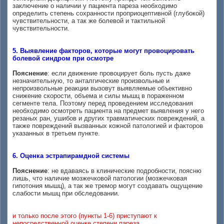
заключение о наличии у пациента пареза необходимо
определить степень сохранности проприоцептивной (глубокой)
чувствительности, а так же болевой и тактильной
чувствительности.
5. Выявление факторов, которые могут провоцировать
болевой синдром при осмотре
Пояснение
: если движение провоцирует боль пусть даже
незначительную, то анталгические произвольные и
непроизвольные реакции вызовут выявляемые объективно
снижение скорости, объема и силы мышц в пораженном
сегменте тела. Поэтому перед проведением исследования
необходимо осмотреть пациента на предмет выявления у него
резаных ран, ушибов и других травматических повреждений, а
также повреждений вызванных кожной патологией и факторов
указанных в третьем пункте.
6. Оценка эстрапирамдной системы
Пояснение
: не вдаваясь в клинические подробности, поясню
лишь, что наличие мозжечковой патологии (мозжечковая
гипотония мышц), а так же тремор могут создавать ощущение
слабости мышц при обследовании.
и только после этого (пункты 1-6) приступают к
непосредственной оценке степени пареза