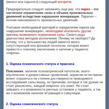
(явного или скрытого) следующий
алгоритм
.
Предварительно следует напомнить еще раз, что
парез
–
это
частичное ограничение силы и объема произвольных
движений вследствие нарушения иннервации
. Паралич –
полная невозможность произвольных движений.
Учитывая необходимый критерий в определении пареза как
«нарушения иннервации»,
необходимо исключить другие
причины возможного ограничения силы
. Своего рода
диагностика методом исключения. Почему не наоборот? Да
потому, что у большинства людей имеется много
сопутствующей или фоновой патологии, которая может
привести к ложному заключению о наличии у пациента
«пареза».
1. Оценка психического статуса и праксиса
Пояснение
: наличие психиатрической патологии, апато-
абулических и депрессивных проявлений, апраксии естественно
может отразиться на степени достоверности проводимого
исследования силы мышц, по причинам, которые я так думаю не
стоит разъяснять, каждый невролог это знает. Не стоит
забывать и о возможности рентных установок у пациента, а так
же о возможном наличии аггравации и симуляции.
2. Оценка соматического статуса